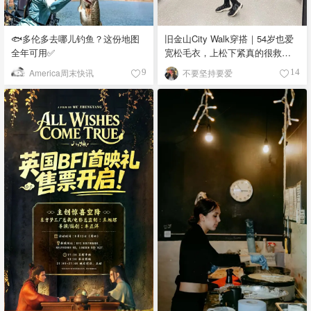
🐟多伦多去哪儿钓鱼？这份地图
旧金山City Walk穿搭｜54岁也爱
全年可用✅
宽松毛衣，上松下紧真的很救比
例
America周末快讯
不要坚持要爱
9
14