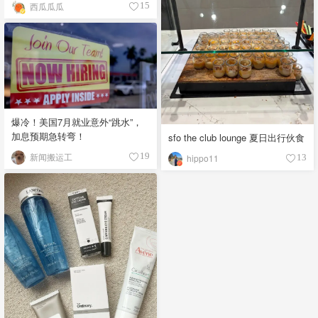
西瓜瓜瓜
15
爆冷！美国7月就业意外“跳水”，
加息预期急转弯！
sfo the club lounge 夏日出行伙食
新闻搬运工
19
hippo11
13