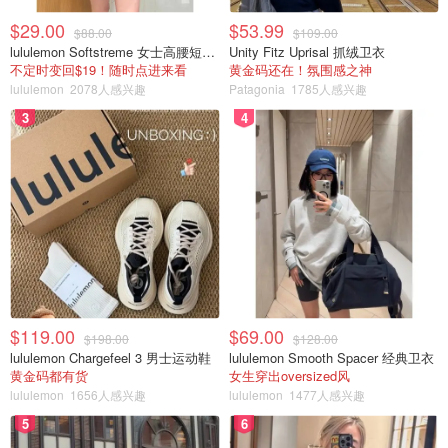
$29.00
$53.99
$88.00
$109.00
lululemon Softstreme 女士高腰短裤 10cm
Unity Fitz Uprisal 抓绒卫衣
不定时变回$19！随时点进来看
黄金码还在！氛围感之神
lululemon
2078人感兴趣
Patagonia
1785人感兴趣
3
4
$119.00
$69.00
$198.00
$128.00
lululemon Chargefeel 3 男士运动鞋
lululemon Smooth Spacer 经典卫衣
黄金码都有货
女生穿出oversized风
lululemon
1656人感兴趣
lululemon
1477人感兴趣
5
6