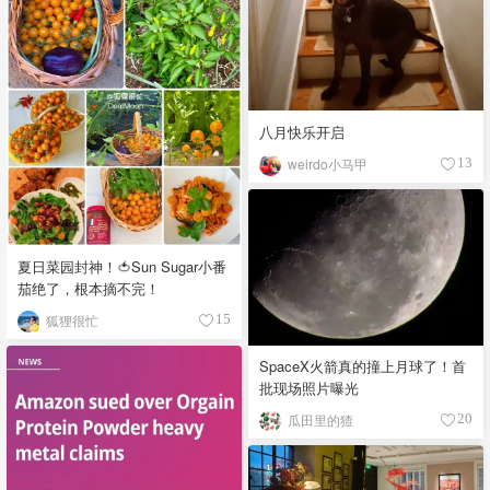
八月快乐开启
weirdo小马甲
13
夏日菜园封神！🍅Sun Sugar小番
茄绝了，根本摘不完！
狐狸很忙
15
SpaceX火箭真的撞上月球了！首
批现场照片曝光
瓜田里的猹
20