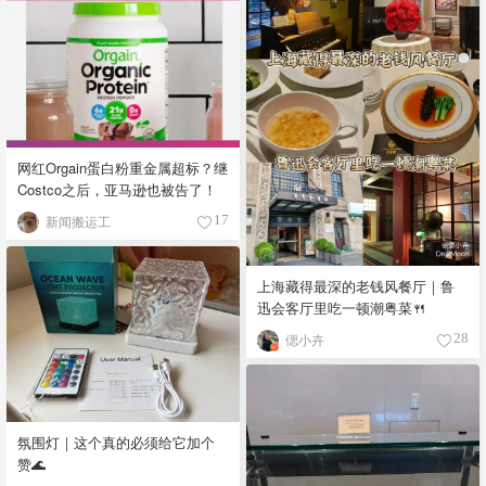
网红Orgain蛋白粉重金属超标？继
Costco之后，亚马逊也被告了！
新闻搬运工
17
上海藏得最深的老钱风餐厅｜鲁
迅会客厅里吃一顿潮粤菜🍴
偲小卉
28
氛围灯｜这个真的必须给它加个
赞🌊