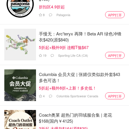
折扣区4.9折起
8
Patagonia
APP打开
手慢无：Arc'teryx 再降！Beta AR 绿色冲锋
衣$420(原$840)
5折起+额外9折 连帽T恤$67
19
Sporting Life CA (CA)
APP打开
Columbia 会员大促 | 张婧仪类似款外套$43
多色可选！
5折起+额外8折+上新！多史低！
4
Columbia Sportswear Canada
APP打开
Coach奥莱 超热门的羽绒服合集 | 老花
$168(国内￥4125)
2折起 大爆款$164(原$820)