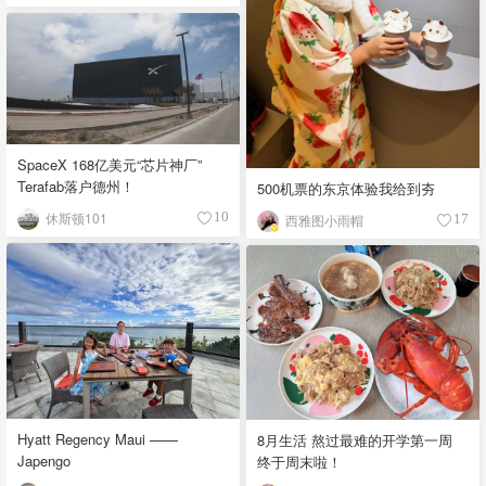
SpaceX 168亿美元“芯片神厂”
Terafab落户德州！
500机票的东京体验我给到夯
休斯顿101
10
西雅图小雨帽
17
Hyatt Regency Maui ——
8月生活 熬过最难的开学第一周
Japengo
终于周末啦！