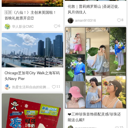
伦敦｜普莉姆罗斯山 |圣诞迁徙,
风月俏佳人
🇬🇧《八仙！》主创来英国啦！
首映礼抢票开启⏰
aman910316
8
华人影业CMC
6
Chicago芝加哥City Walk之海军码
头Navy Pier
热爱生活和自由的轻舞飞扬
11
❤️三种珍珠首饰搭配灵感/珍珠还
能这么戴‼️
supermommy
25