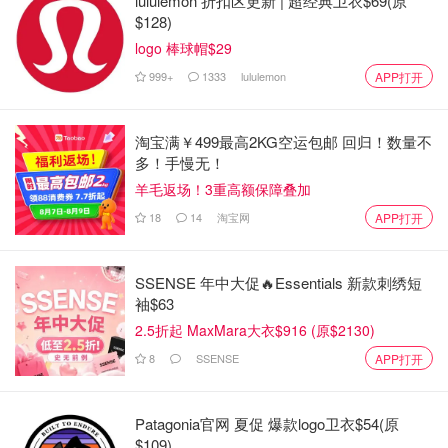
lululemon 折扣区更新 | 超经典卫衣$69(原
$128)
logo 棒球帽$29
999+
1333
lululemon
APP打开
淘宝满￥499最高2KG空运包邮 回归！数量不
多！手慢无！
羊毛返场！3重高额保障叠加
18
14
淘宝网
APP打开
SSENSE 年中大促🔥Essentials 新款刺绣短
袖$63
2.5折起 MaxMara大衣$916 (原$2130)
8
SSENSE
APP打开
Patagonia官网 夏促 爆款logo卫衣$54(原
$109)