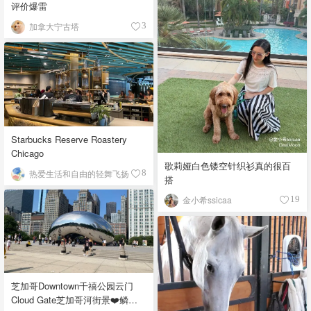
评价爆雷
加拿大宁古塔
3
Starbucks Reserve Roastery
Chicago
歌莉娅白色镂空针织衫真的很百
热爱生活和自由的轻舞飞扬
8
搭
金小希ssicaa
19
芝加哥Downtown千禧公园云门
Cloud Gate芝加哥河街景❤️鳞次