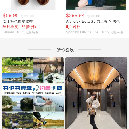
$59.95
$299.94
$190.00
$600.00
女士棕色麂皮船鞋
Arc'teryx Beta SL 男士夹克 黑色
里外羊皮，舒服得很
5折 蹲补
Simons
1053人感兴趣
Sporting Life CA (CA)
1039人感兴趣
猜你喜欢