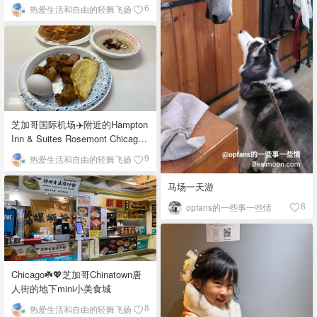
栉比的高楼
热爱生活和自由的轻舞飞扬
6
芝加哥国际机场✈️附近的Hampton
Inn & Suites Rosemont Chicago
O'Hare自助早餐
热爱生活和自由的轻舞飞扬
9
马场一天游
opfans的一些事一些情
8
Chicago☘️💖芝加哥Chinatown唐
人街的地下mini小美食城
热爱生活和自由的轻舞飞扬
8