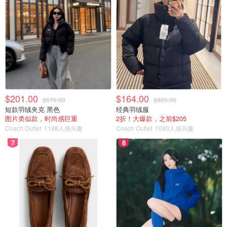
$201.00
$164.00
$670.00
$820.00
短款羽绒夹克 黑色
经典羽绒服
图片类似款，时尚感巨重
2折！大爆款，之前$205
Coach Outlet
1188人感兴趣
Coach Outlet
1093人感兴趣
7
8