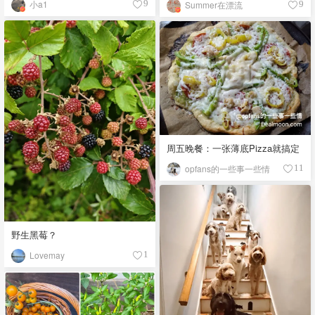
小a1
9
Summer在漂流
9
周五晚餐：一张薄底Pizza就搞定
opfans的一些事一些情
11
野生黑莓？
Lovemay
1