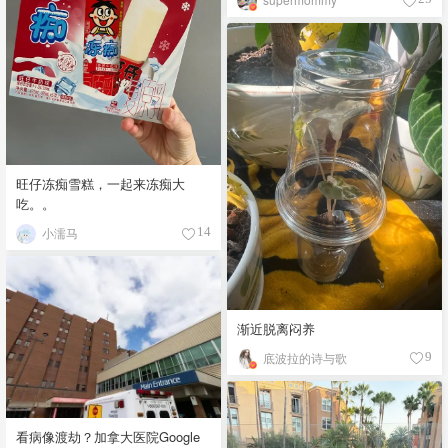
旺仔冻痴雪糕，一起来冻痴大
吃。。
小濡马
14
渐近脱离闷养
底波拉的诗与歌
9
看病像渡劫？加拿大医院Google