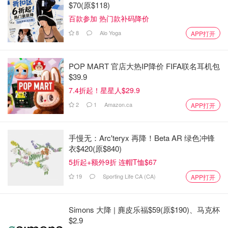
$70(原$118)
百款参加 热门款补码降价
8
Alo Yoga
APP打开
POP MART 官店大热IP降价 FIFA联名耳机包
$39.9
7.4折起！星星人$29.9
2
1
Amazon.ca
APP打开
手慢无：Arc'teryx 再降！Beta AR 绿色冲锋
衣$420(原$840)
5折起+额外9折 连帽T恤$67
19
Sporting Life CA (CA)
APP打开
Simons 大降 | 麂皮乐福$59(原$190)、马克杯
$2.9