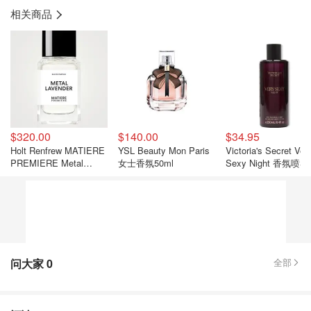
相关商品
$320.00
$140.00
$34.95
Holt Renfrew MATIERE
YSL Beauty Mon Paris
Victoria's Secret Ver
PREMIERE Metal
女士香氛50ml
Sexy Night 香氛喷雾
Lavender 淡香精
问大家
0
全部