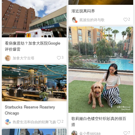
渐近脱离闷养
底波拉的诗与歌
2
看病像渡劫？加拿大医院Google
评价爆雷
加拿大宁古塔
3
Starbucks Reserve Roastery
Chicago
歌莉娅白色镂空针织衫真的很百
热爱生活和自由的轻舞飞扬
2
搭
金小希ssicaa
7