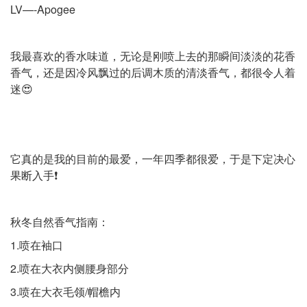
LV—-Apogee
我最喜欢的香水味道，无论是刚喷上去的那瞬间淡淡的花香
香气，还是因冷风飘过的后调木质的清淡香气，都很令人着
迷😍
它真的是我的目前的最爱，一年四季都很爱，于是下定决心
果断入手❗️
秋冬自然香气指南：
1.喷在袖口
2.喷在大衣内侧腰身部分
3.喷在大衣毛领/帽檐内