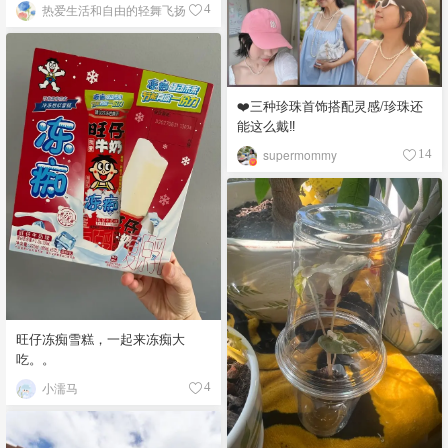
热爱生活和自由的轻舞飞扬
4
❤️三种珍珠首饰搭配灵感/珍珠还
能这么戴‼️
supermommy
14
旺仔冻痴雪糕，一起来冻痴大
吃。。
小濡马
4