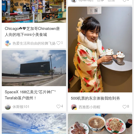
Chicago☘️💖芝加哥Chinatown唐
人街的地下mini小美食城
热爱生活和自由的轻舞飞扬
1
SpaceX 168亿美元“芯片神厂”
Terafab落户德州！
500机票的东京体验我给到夯
休斯顿101
4
西雅图小雨帽
8