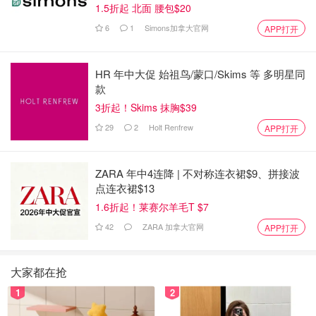
1.5折起 北面 腰包$20
6
1
Simons加拿大官网
APP打开
HR 年中大促 始祖鸟/蒙口/Skims 等 多明星同
款
3折起！Skims 抹胸$39
29
2
Holt Renfrew
APP打开
ZARA 年中4连降 | 不对称连衣裙$9、拼接波
点连衣裙$13
1.6折起！莱赛尔羊毛T $7
42
ZARA 加拿大官网
APP打开
大家都在抢
1
2