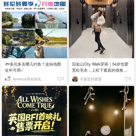
🐟多伦多去哪儿钓鱼？这份地图
旧金山City Walk穿搭｜54岁也爱
全年可用✅
宽松毛衣，上松下紧真的很救比
例
America周末快讯
不要坚持要爱
2
6