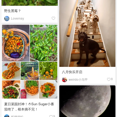
野生黑莓？
Lovemay
八月快乐开启
weirdo小马甲
8
夏日菜园封神！🍅Sun Sugar小番
茄绝了，根本摘不完！
狐狸很忙
9