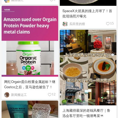
SpaceX火箭真的撞上月球了！首
批现场照片曝光
瓜田里的猹
15
网红Orgain蛋白粉重金属超标？继
Costco之后，亚马逊也被告了！
新闻搬运工
12
上海藏得最深的老钱风餐厅｜鲁
迅会客厅里吃一顿潮粤菜🍴