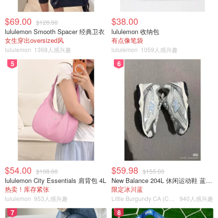
$69.00
$38.00
$128.00
lululemon Smooth Spacer 经典卫衣
lululemon 收纳包
女生穿出oversized风
有点像笔袋
lululemon
1368人感兴趣
lululemon
1059人感兴趣
5
6
$54.00
$59.98
$108.00
$155.00
lululemon City Essentials 肩背包 4L
New Balance 204L 休闲运动鞋 蓝银色
热卖！库存紧张
限定冰川蓝
lululemon
953人感兴趣
Little Burgundy CA (CA）
940人感兴趣
7
8