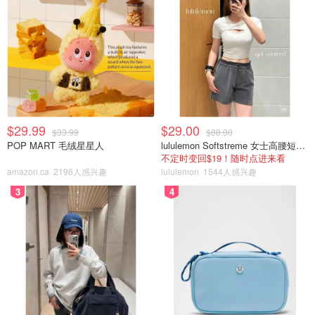
$29.99
$29.00
$33.99
$88.00
POP MART 毛绒星星人
lululemon Softstreme 女士高腰短裤 10cm
不定时变回$19！随时点进来看
amazon.ca
2196人感兴趣
lululemon
1544人感兴趣
3
4