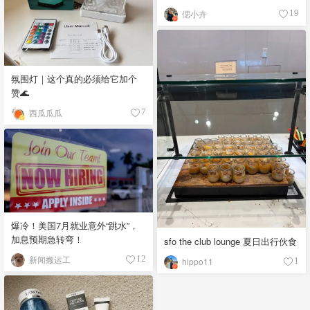
偲小卉
19
氛围灯｜这个真的必须给它加个
赞🌊
西瓜瓜瓜
7
爆冷！美国7月就业意外“跳水”，
加息预期急转弯！
sfo the club lounge 夏日出行伙食
新闻搬运工
12
hippo11
1