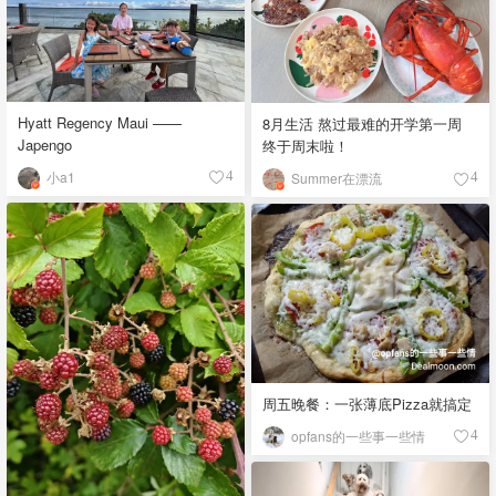
Hyatt Regency Maui ——
8月生活 熬过最难的开学第一周
Japengo
终于周末啦！
小a1
4
Summer在漂流
4
周五晚餐：一张薄底Pizza就搞定
opfans的一些事一些情
4