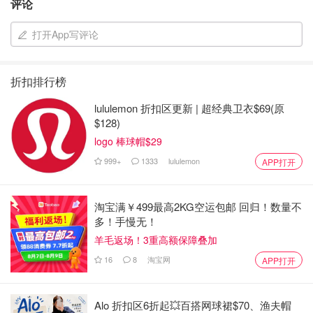
评论
打开App写评论
折扣排行榜
lululemon 折扣区更新 | 超经典卫衣$69(原
$128)
logo 棒球帽$29
999+
1333
lululemon
APP打开
淘宝满￥499最高2KG空运包邮 回归！数量不
多！手慢无！
羊毛返场！3重高额保障叠加
16
8
淘宝网
APP打开
Alo 折扣区6折起💥百搭网球裙$70、渔夫帽