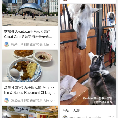
芝加哥Downtown千禧公园云门
Cloud Gate芝加哥河街景❤️鳞次
栉比的高楼
热爱生活和自由的轻舞飞扬
2
芝加哥国际机场✈️附近的Hampton
Inn & Suites Rosemont Chicago
O'Hare自助早餐
热爱生活和自由的轻舞飞扬
2
马场一天游
opfans的一些事一些情
2