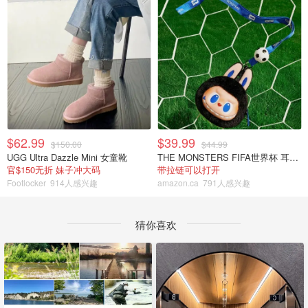
$62.99
$39.99
$150.00
$44.99
UGG Ultra Dazzle Mini 女童靴
THE MONSTERS FIFA世界杯 耳机包
官$150无折 妹子冲大码
带拉链可以打开
Footlocker
914人感兴趣
amazon.ca
791人感兴趣
猜你喜欢