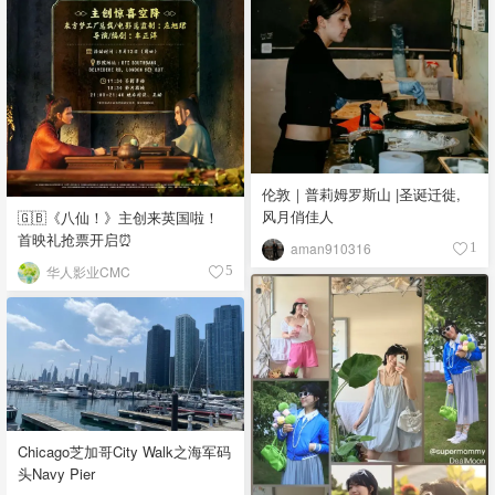
伦敦｜普莉姆罗斯山 |圣诞迁徙,
风月俏佳人
🇬🇧《八仙！》主创来英国啦！
首映礼抢票开启⏰
aman910316
1
华人影业CMC
5
Chicago芝加哥City Walk之海军码
头Navy Pier