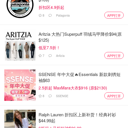
折扣区4.9折起
8
Patagonia
APP打开
Aritzia 大热门Superpuff 羽绒马甲降价$94(原
$125)
低至7.5折！
7
Aritzia
APP打开
SSENSE 年中大促🔥Essentials 新款刺绣短
袖$63
2.5折起 MaxMara大衣$916 (原$2130)
8
SSENSE
APP打开
Ralph Lauren 折扣区上新补货！经典衬衫
$44.99起
6折起！马标短袖$26.99