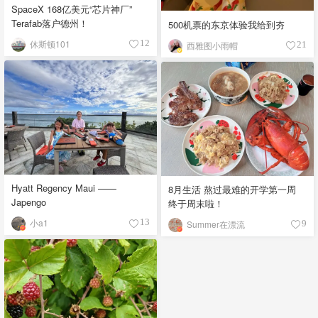
SpaceX 168亿美元“芯片神厂”
Terafab落户德州！
500机票的东京体验我给到夯
休斯顿101
12
西雅图小雨帽
21
Hyatt Regency Maui ——
8月生活 熬过最难的开学第一周
Japengo
终于周末啦！
小a1
13
Summer在漂流
9