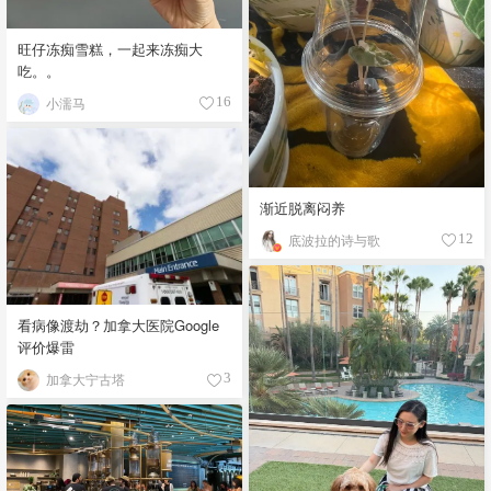
旺仔冻痴雪糕，一起来冻痴大
吃。。
小濡马
16
渐近脱离闷养
底波拉的诗与歌
12
看病像渡劫？加拿大医院Google
评价爆雷
加拿大宁古塔
3