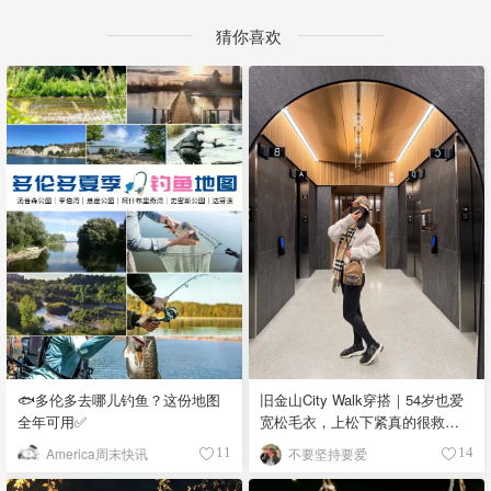
猜你喜欢
🐟多伦多去哪儿钓鱼？这份地图
旧金山City Walk穿搭｜54岁也爱
全年可用✅
宽松毛衣，上松下紧真的很救比
例
America周末快讯
不要坚持要爱
11
14