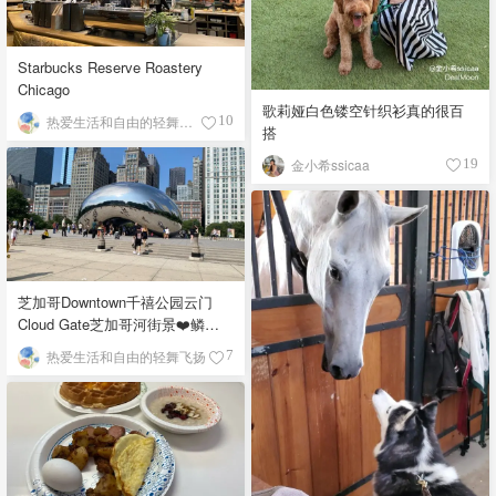
Starbucks Reserve Roastery
Chicago
歌莉娅白色镂空针织衫真的很百
热爱生活和自由的轻舞飞扬
10
搭
金小希ssicaa
19
芝加哥Downtown千禧公园云门
Cloud Gate芝加哥河街景❤️鳞次
栉比的高楼
热爱生活和自由的轻舞飞扬
7