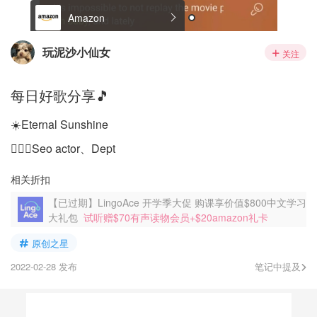
Amazon
玩泥沙小仙女
关注
每日好歌分享🎵
☀️Eternal Sunshine
🙋🏻‍♀️Seo actor、Dept
相关折扣
【已过期】LingoAce 开学季大促 购课享价值$800中文学习
大礼包
试听赠$70有声读物会员+$20amazon礼卡
原创之星
2022-02-28 发布
笔记中提及