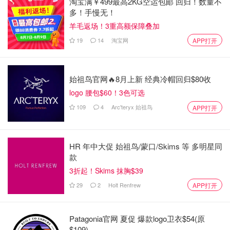
淘宝满￥499最高2KG空运包邮 回归！数量不
多！手慢无！
羊毛返场！3重高额保障叠加
19
14
淘宝网
APP打开
始祖鸟官网🔥8月上新 经典冷帽回归$80收
logo 腰包$60！3色可选
109
4
Arc'teryx 始祖鸟
APP打开
HR 年中大促 始祖鸟/蒙口/Skims 等 多明星同
款
3折起！Skims 抹胸$39
29
2
Holt Renfrew
APP打开
Patagonia官网 夏促 爆款logo卫衣$54(原
$109)