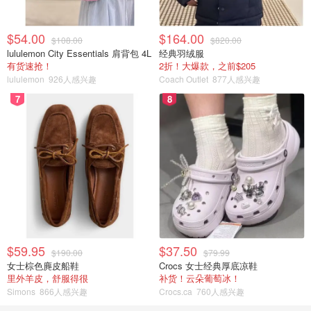
$54.00
$164.00
$108.00
$820.00
lululemon City Essentials 肩背包 4L
经典羽绒服
有货速抢！
2折！大爆款，之前$205
lululemon
926人感兴趣
Coach Outlet
877人感兴趣
7
8
$59.95
$37.50
$190.00
$79.99
女士棕色麂皮船鞋
Crocs 女士经典厚底凉鞋
里外羊皮，舒服得很
补货！云朵葡萄冰！
Simons
866人感兴趣
Crocs.ca
760人感兴趣