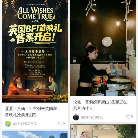
伦敦｜普莉姆罗斯山 |圣诞迁徙,
风月俏佳人
🇬🇧《八仙！》主创来英国啦！
首映礼抢票开启⏰
aman910316
9
华人影业CMC
6