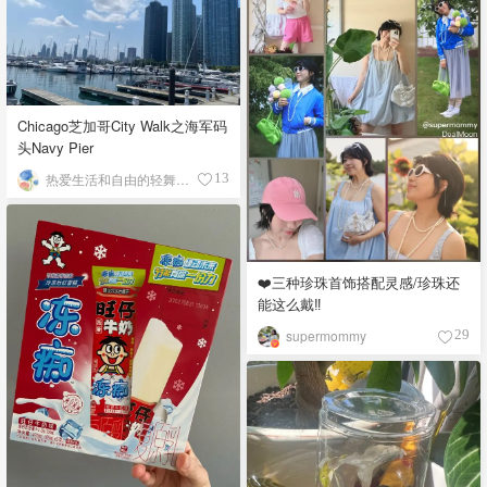
Chicago芝加哥City Walk之海军码
头Navy Pier
热爱生活和自由的轻舞飞扬
13
❤️三种珍珠首饰搭配灵感/珍珠还
能这么戴‼️
supermommy
29