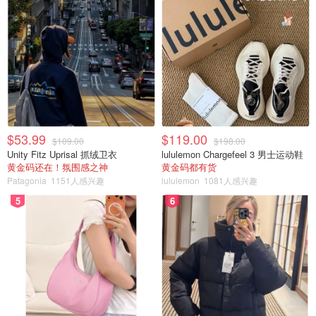
$53.99
$119.00
$109.00
$198.00
Unity Fitz Uprisal 抓绒卫衣
lululemon Chargefeel 3 男士运动鞋
黄金码还在！氛围感之神
黄金码都有货
Patagonia
1151人感兴趣
lululemon
1081人感兴趣
5
6