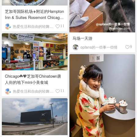
芝加哥国际机场✈️附近的Hampton
Inn & Suites Rosemont Chicago
O'Hare自助早餐
热爱生活和自由的轻舞飞扬
11
马场一天游
opfans的一些事一些情
9
Chicago☘️💖芝加哥Chinatown唐
人街的地下mini小美食城
热爱生活和自由的轻舞飞扬
11