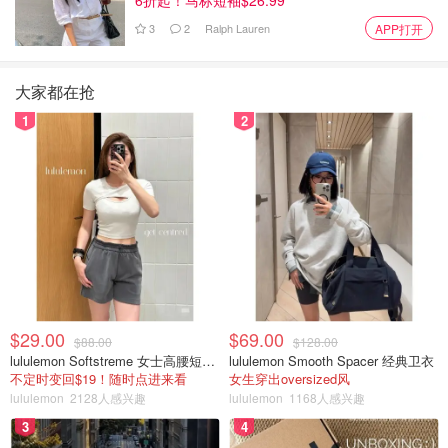
3
2
Ralph Lauren
APP打开
大家都在抢
1
2
$29.00
$69.00
$88.00
$128.00
lululemon Softstreme 女士高腰短裤 10cm
lululemon Smooth Spacer 经典卫衣
不定时变回$19！随时点进来看
女生穿出oversized风
lululemon
2128人感兴趣
lululemon
1168人感兴趣
3
4