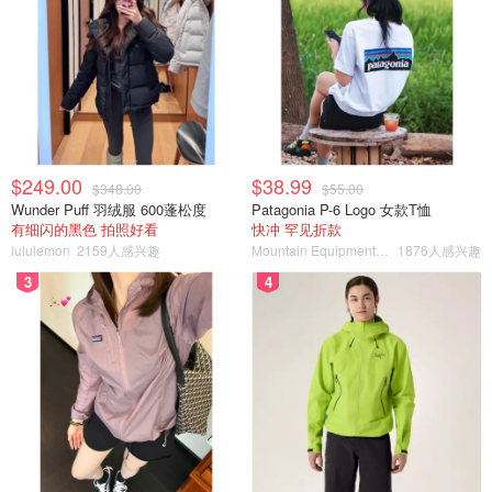
$249.00
$38.99
$348.00
$55.00
Wunder Puff 羽绒服 600蓬松度
Patagonia P-6 Logo 女款T恤
有细闪的黑色 拍照好看
快冲 罕见折款
lululemon
2159人感兴趣
Mountain Equipment Company
1876人感兴趣
3
4