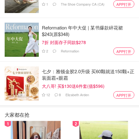
1
The Shoe Company CA (CA)
APP打开
Reformation 年中大促 | 某书爆款碎花裙
$243(原$348)
7折 封面存子同款$278
2
Reformation
APP打开
七夕：雅顿金胶2.0升级 买60颗就送150颗+正
装面霜+眼霜
大八哥! 买$130送6件套(值$596)
12
8
Elizabeth Arden
APP打开
大家都在抢
1
2