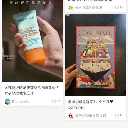
来自月球的晒晒君
17
☀️纯物理防晒也能这么清爽⁉️蜜丝
婷矿物防晒乳实测
桌游记录2️⃣6️⃣7⃣️：不推荐🖤
Diamond七
13
Container
混干皮强迫症嘴很叼
10