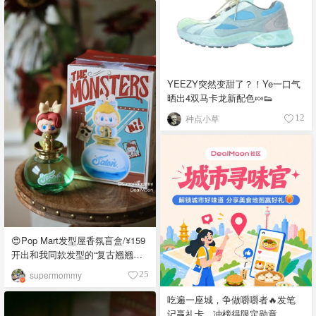
YEEZY突然变甜了？！Ye一口气
晒出4双马卡龙新配色🍬👟
种点小草
12
😍Pop Mart发型屋香氛盲盒/¥159
开出和我同款发型的“复古翘翘头”
😍
supermommy
25
吃遍一座城，争做嚼嚼者🔥发笔
记赢礼卡，冲榜得限定勋章