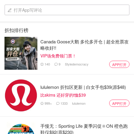
打开App写评论
折扣排行榜
Canada Goose大鹅 多伦多开仓 | 超全抢票攻
略收好!!
VIP场免费领门票！
140
9
Styledemocracy
APP打开
lululemon 折扣区更新 | 白女手包$39(原$48)
比skims 还好穿的t恤$39
999+
1333
lululemon
APP打开
手慢无：Sporting Life 夏季闪促🔆ON 橙色跑
鞋仅$92(原$230)