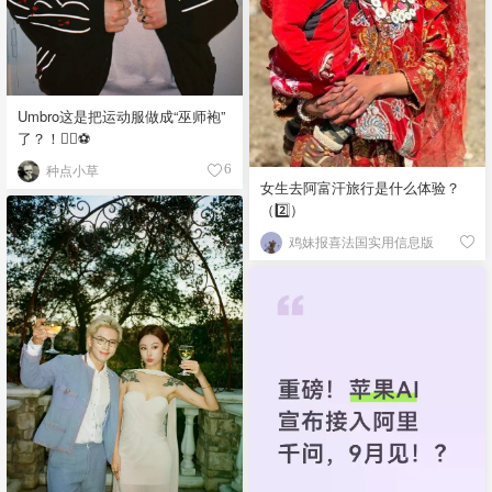
Umbro这是把运动服做成“巫师袍”
了？！🧙‍♂️⚽️
种点小草
6
女生去阿富汗旅行是什么体验？
（2️⃣）
鸡妹报喜法国实用信息版