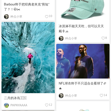
Barbour终于把经典老夹克“剪短”
了？！🧥✂️
种点小草
10
冰淇淋不能天天吃，但可以天天
戴🍦🧢
种点小草
8
NFL球衣终于不只适合去看球了🏈
🔥
种点小草
14
二月的冰岛🇮🇸
PAPAYAAAA
12