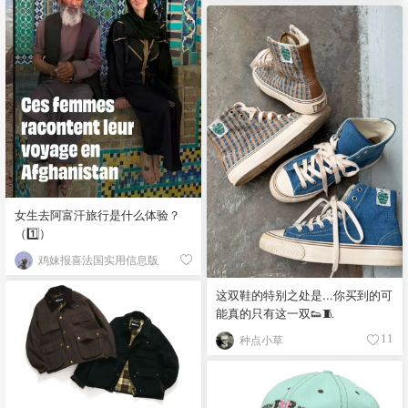
女生去阿富汗旅行是什么体验？
（1️⃣）
鸡妹报喜法国实用信息版
这双鞋的特别之处是...你买到的可
能真的只有这一双👟🧵
种点小草
11