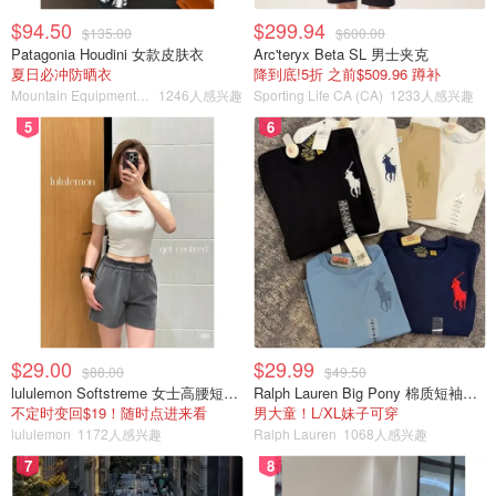
$94.50
$299.94
$135.00
$600.00
Patagonia Houdini 女款皮肤衣
Arc'teryx Beta SL 男士夹克
夏日必冲防晒衣
降到底!5折 之前$509.96 蹲补
Mountain Equipment Company
1246人感兴趣
Sporting Life CA (CA)
1233人感兴趣
5
6
$29.00
$29.99
$88.00
$49.50
lululemon Softstreme 女士高腰短裤 10cm
Ralph Lauren Big Pony 棉质短袖T恤
不定时变回$19！随时点进来看
男大童！L/XL妹子可穿
lululemon
1172人感兴趣
Ralph Lauren
1068人感兴趣
7
8