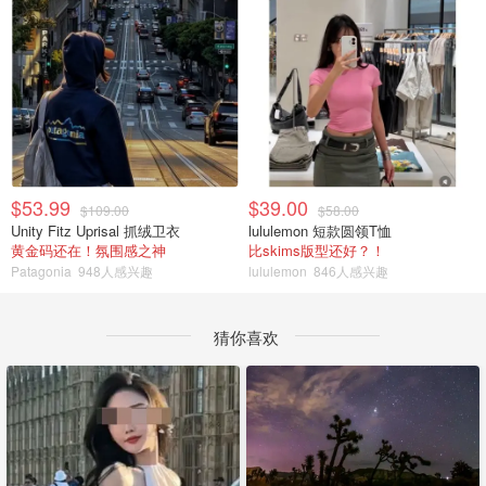
$53.99
$39.00
$109.00
$58.00
Unity Fitz Uprisal 抓绒卫衣
lululemon 短款圆领T恤
黄金码还在！氛围感之神
比skims版型还好？！
Patagonia
948人感兴趣
lululemon
846人感兴趣
猜你喜欢