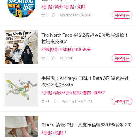
2折起+额外8折起+免邮
0
Sporting Life CA (CA)
APP打开
The North Face 罕见2折起🔥2位数买爆款！
拉链夹克$57
经典排骨羽绒服$109 码全
2
SSENSE
APP打开
手慢无：Arc'teryx 再降！Beta AR 绿色冲锋
衣$420(原$840)
5折起+额外8折+免邮 连帽T恤$67
21
Sporting Life CA (CA)
APP打开
Clarks 清仓特价 | 真皮乐福鞋$39.98(原$120)
3折起+包邮！