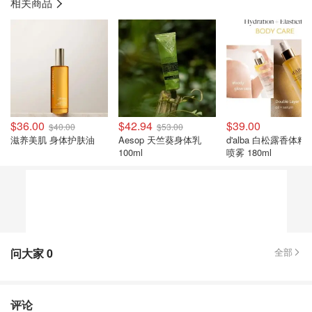
相关商品
$36.00
$42.94
$39.00
$40.00
$53.00
滋养美肌 身体护肤油
Aesop 天竺葵身体乳
d'alba 白松露香体精
100ml
喷雾 180ml
问大家
0
全部
评论