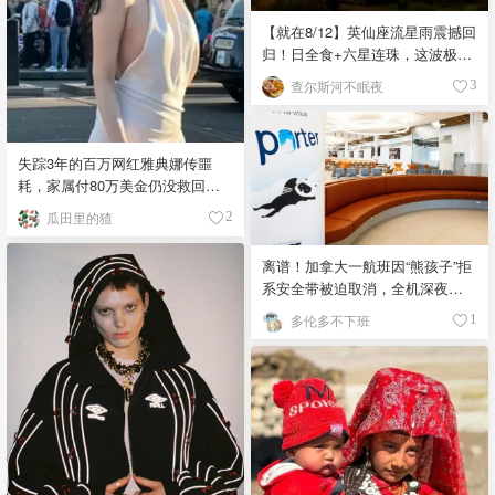
【就在8/12】英仙座流星雨震撼回
归！日全食+六星连珠，这波极致
浪漫别错过
查尔斯河不眠夜
3
失踪3年的百万网红雅典娜传噩
耗，家属付80万美金仍没救回，
闺蜜至今潜逃！
瓜田里的猹
2
离谱！加拿大一航班因“熊孩子”拒
系安全带被迫取消，全机深夜滞
留！
多伦多不下班
1