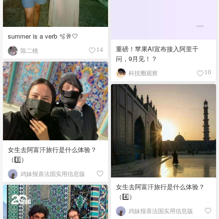
summer is a verb 🫧🥂🤍
重磅！苹果AI宣布接入阿里千
陈二桃
14
问，9月见！？
科技圈观察
10
女生去阿富汗旅行是什么体验？
（3️⃣）
鸡妹报喜法国实用信息版
女生去阿富汗旅行是什么体验？
（4️⃣）
鸡妹报喜法国实用信息版