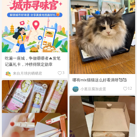
吃遍一座城，争做嚼嚼者🔥发笔
记赢礼卡，冲榜得限定勋章
来自月球的晒晒君
3
哪有mix猫猫这么好看滴呀🥰🥰
小葱豆腐加皮蛋
12