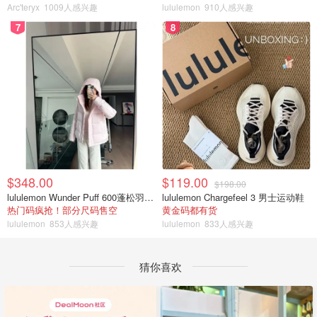
Arc'teryx
1009人感兴趣
lululemon
910人感兴趣
7
8
$348.00
$119.00
$198.00
lululemon Wunder Puff 600蓬松羽绒夹克
lululemon Chargefeel 3 男士运动鞋
热门码疯抢！部分尺码售空
黄金码都有货
lululemon
853人感兴趣
lululemon
833人感兴趣
猜你喜欢