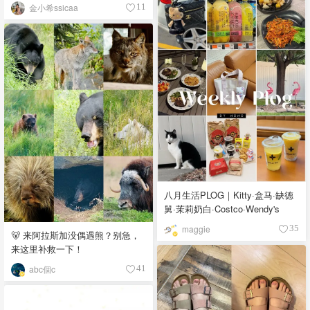
金小希ssicaa
11
八月生活PLOG｜Kitty·盒马·缺德
舅·茉莉奶白·Costco·Wendy's
maggie
35
🐻 来阿拉斯加没偶遇熊？别急，
来这里补救一下！
abc個c
41