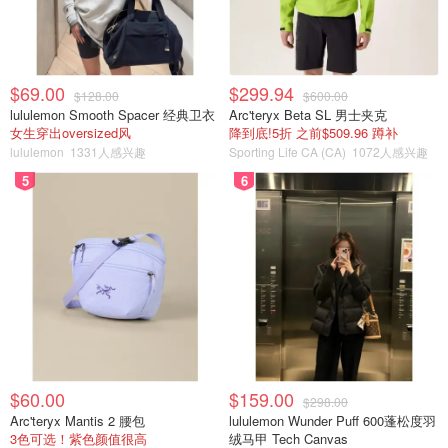
$69.00
$299.94
$128.00
$600.00
lululemon Smooth Spacer 经典卫衣
Arc'teryx Beta SL 男士夹克
女生穿出oversized风
降到底!5折 之前$509.96 蹲补
lululemon
1331人感兴趣
Sporting Life CA (CA)
1072人感兴趣
5
6
$60.00
$159.00
$298.00
Arc'teryx Mantis 2 腰包
lululemon Wunder Puff 600蓬松度羽
3色可选！紫色颜值很高
绒马甲 Tech Canvas