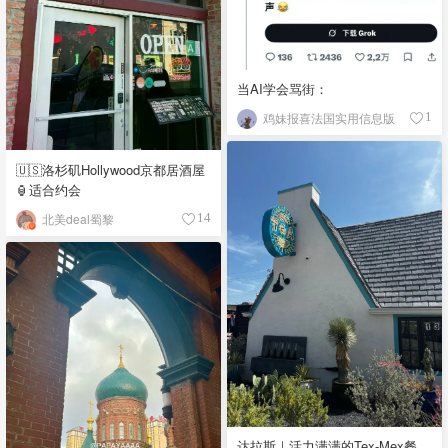
当AI学会骂街：
鸡妹报喜法国实用信息版
1
🇺🇸洛杉矶Hollywood京都居酒屋
🏮适合约会
北美deal蜀黎
14
达拉斯｜活力满满的Tex-Mex餐