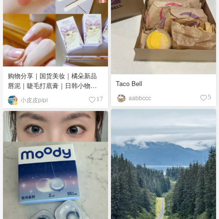
购物分享｜国货美妆｜橘朵新品
Taco Bell
唇泥｜睫毛打底膏｜日韩小物｜
眼线笔｜美甲DIY💅
aabbccc
5
小皮皮pipi
17