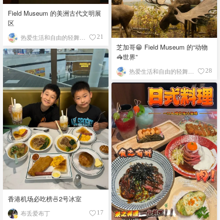
Field Museum 的美洲古代文明展
区
热爱生活和自由的轻舞飞扬
21
芝加哥😁 Field Museum 的“动物
🦓世界”
热爱生活和自由的轻舞飞扬
28
香港机场必吃榜🍜2号冰室
布丢爱布丁
17