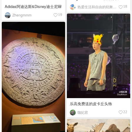
馆）
Adidas阿迪达斯&Disney迪士尼🎒
热爱生活和自由的轻舞飞扬
18
Zhengmmm
19
乐高免费送的皮卡丘头饰
咖妃君
22