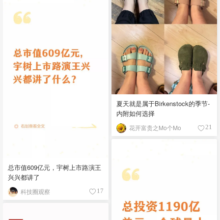
夏天就是属于Birkenstock的季节-
内附如何选择
花开富贵之Mo个Mo
21
总市值609亿元，宇树上市路演王
兴兴都讲了
科技圈观察
17