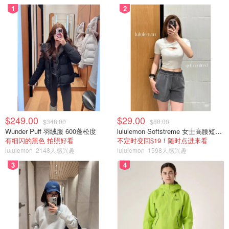
1
2
$249.00
$29.00
$348.00
$88.00
Wunder Puff 羽绒服 600蓬松度
lululemon Softstreme 女士高腰短裤 10cm
有细闪的黑色 拍照好看
不定时变回$19！随时点进来看
lululemon
2148人感兴趣
lululemon
1598人感兴趣
3
4