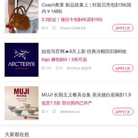
Coach奥莱 新品批量上 | 封面贝壳包$139(国
内￥1488)
3.3折起！做旧卡包$49(原$150)
0
Coach Outlet CA
APP打开
始祖鸟官网🔥8月上新 经典冷帽回归$80收
logo 腰包$60！3色可选
111
4
Arc'teryx 始祖鸟
APP打开
MUJI 长期主义餐具合集 美浓烧白瓷碗$11.9
低至7.5折 部分国内已停产
1
dealmoon.ca
APP打开
大家都在抢