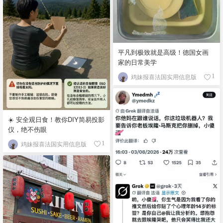
平凡到极致就是高级！德国女画
家的日常美学
鸡妹报喜法国实用信息版
1
☀️ 安全观日食！教你DIY简易投影
仪，绝不伤眼
鸡妹报喜法国实用信息版
1