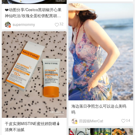
❤️动图分享/Costco黑胡椒开心果
神仙吃法/玫瑰全蛋松饼配黑胡椒
开心果碎太惊艳😍
supermommy
32
海边落日孕照怎么可以这么美呜
呜
田园猫MierCat
14
干皮实测MISTINE蜜丝婷防晒🧴
清爽不油腻