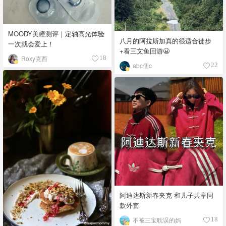
MOODY美瞳测评｜定轴高光体验
八月的阿拉斯加真的很适合徒步
一次就会爱上！
+看三文鱼回游😬
Roxy克西
18
abc個c
22
阿迪达斯新春夹克-和儿子共享同
款外套
不被三宝耽误的妈
18