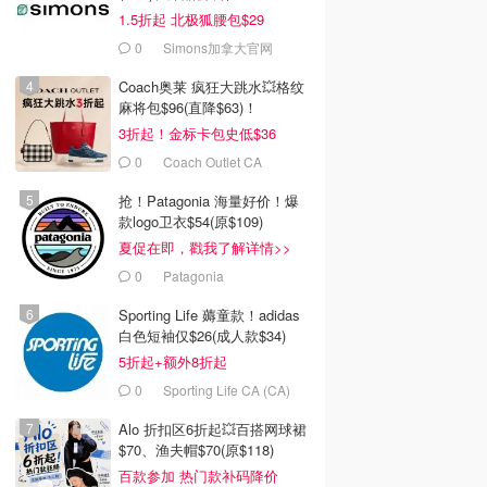
1.5折起 北极狐腰包$29
0
Simons加拿大官网
Coach奥莱 疯狂大跳水💥格纹
麻将包$96(直降$63)！
3折起！金标卡包史低$36
0
Coach Outlet CA
抢！Patagonia 海量好价！爆
款logo卫衣$54(原$109)
夏促在即，戳我了解详情>>
0
Patagonia
Sporting Life 薅童款！adidas
白色短袖仅$26(成人款$34)
5折起+额外8折起
0
Sporting Life CA (CA)
Alo 折扣区6折起💥百搭网球裙
$70、渔夫帽$70(原$118)
百款参加 热门款补码降价