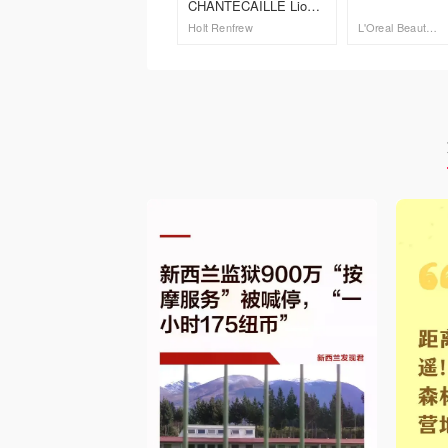
CHANTECAILLE Lion
Lip Veil 唇彩
Holt Renfrew
L'Oreal Beauty Outlet
去购买
去购买