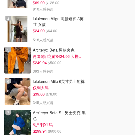
$69.00
$128.00
810人感兴趣
lululemon Align 高腰短裤 8英
寸 女款
$24.00
$64.00
518人感兴趣
Arc'teryx Beta 男款夹克
再降5折!之前$424.96 大橙子好显白 蹲补
$249.94
$500.00
393人感兴趣
lululemon Mile 6英寸男士短裤
仅剩大码
$39.00
$78.00
345人感兴趣
Arc'teryx Beta SL 男士夹克 黑
色
5折 剩XL码
$299.94
$600.00