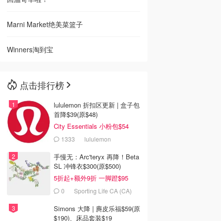
Marni Market绝美菜篮子
Winners淘到宝
点击排行榜
lululemon 折扣区更新 | 盒子包
首降$39(原$48)
City Essentials 小粉包$54
1333
lululemon
手慢无：Arc'teryx 再降！Beta
SL 冲锋衣$300(原$500)
5折起+额外9折 一脚蹬$95
0
Sporting Life CA (CA)
Simons 大降 | 麂皮乐福$59(原
$190)、床品套装$19