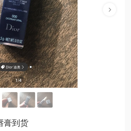
Dior 迪奥
1
/4
量唇膏到货