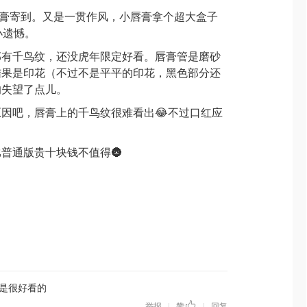
唇膏寄到。又是一贯作风，小唇膏拿个超大盒子
小遗憾。
部有千鸟纹，还没虎年限定好看。唇膏管是磨砂
结果是印花（不过不是平平的印花，黑色部分还
的失望了点儿。
因吧，唇膏上的千鸟纹很难看出😂不过口红应
普通版贵十块钱不值得🌚
是很好看的
举报
赞
回复
|
|