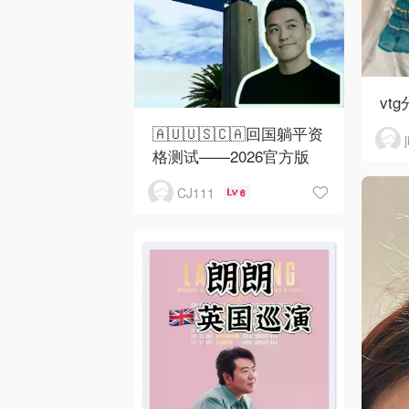
vtg
🇦🇺🇺🇸🇨🇦回国躺平资
格测试——2026官方版
CJ111
6