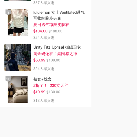
337人感兴趣
lululemon 女士Ventilated透气
可收纳跑步夹克
夏日透气凉爽皮肤衣
$134.00
$188.00
324人感兴趣
Unity Fitz Uprisal 抓绒卫衣
黄金码还在！氛围感之神
$53.99
$109.00
324人感兴趣
被套+枕套
2折了！! 230支天丝
$19.99
$130.00
313人感兴趣