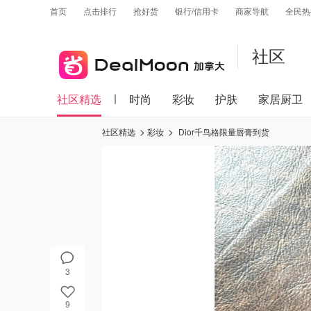
首页
点击排行
抢好货
银行/信用卡
商家导航
全民热
社区
社区精选
时尚
彩妆
护肤
家居厨卫
社区精选
彩妆
Dior千鸟格限量唇膏到货
3
9