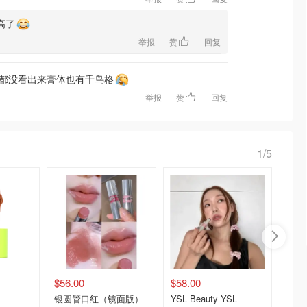
高了
举报
赞
回复
|
|
都没看出来膏体也有千鸟格
举报
赞
回复
|
|
1/5
$56.00
$58.00
$22.8
银圆管口红（镜面版）
YSL Beauty YSL
cute