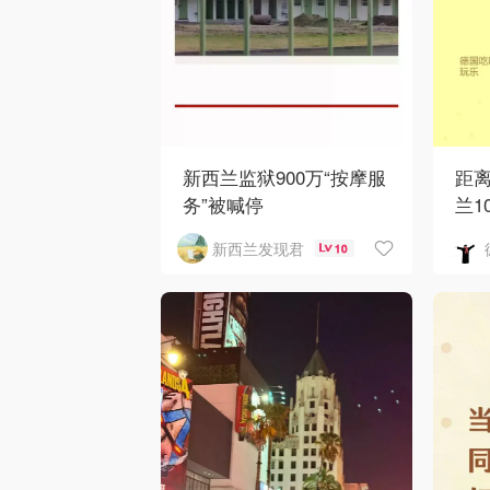
新西兰监狱900万“按摩服
距
务”被喊停
兰1
新西兰发现君
10