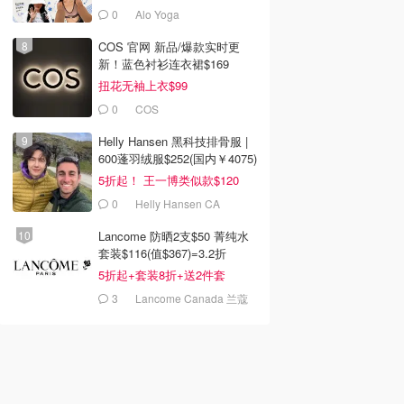
0
Alo Yoga
COS 官网 新品/爆款实时更
新！蓝色衬衫连衣裙$169
扭花无袖上衣$99
0
COS
Helly Hansen 黑科技排骨服 |
600蓬羽绒服$252(国内￥4075)
5折起！ 王一博类似款$120
0
Helly Hansen CA
Lancome 防晒2支$50 菁纯水
套装$116(值$367)=3.2折
5折起+套装8折+送2件套
3
Lancome Canada 兰蔻
加拿大官网
2
$6.80
$56.00
hart 噗叩慕斯唇泥
L'Oreal 唇膏
银粉管口红