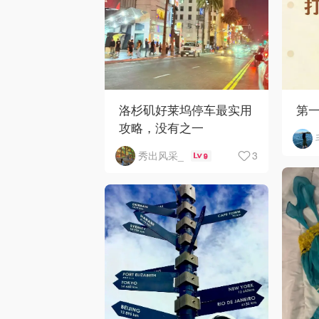
洛杉矶好莱坞停车最实用
第
攻略，没有之一
3
秀出风采_
9