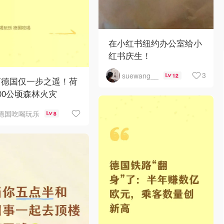
在小红书纽约办公室给小
红书庆生！
3
suewang__
12
离德国仅一步之遥！荷
00公顷森林火灾
德国吃喝玩乐
8