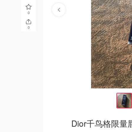
0
0
Dior千鸟格限