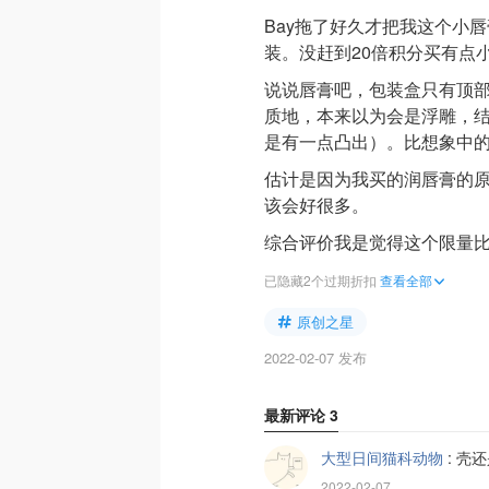
Bay拖了好久才把我这个小
装。没赶到20倍积分买有点
说说唇膏吧，包装盒只有顶
质地，本来以为会是浮雕，
是有一点凸出）。比想象中
估计是因为我买的润唇膏的原
该会好很多。
综合评价我是觉得这个限量比
已隐藏2个过期折扣
查看全部
原创之星
2022-02-07 发布
最新评论
3
大型日间猫科动物
:
壳还
2022-02-07