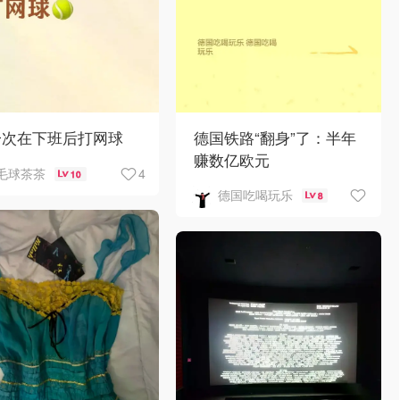
一次在下班后打网球
德国铁路“翻身”了：半年
赚数亿欧元
4
毛球茶茶
10
德国吃喝玩乐
8