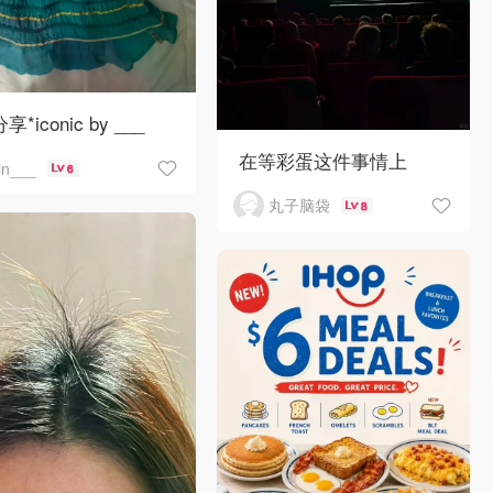
分享*iconic by ___
在等彩蛋这件事情上
jin___
6
丸子脑袋
8