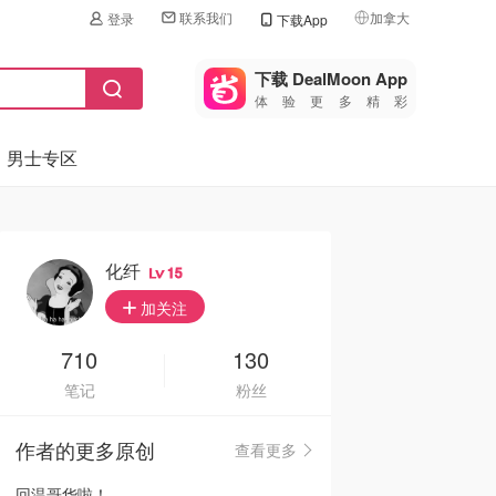
联系我们
加拿大
登录
下载App
🇺🇸
美国
下载 DealMoon App
体验更多精彩
🇨🇳
中国
男士专区
🇨🇦
加拿大
🇬🇧
英国
🇩🇪
德国
化纤
15
🇫🇷
加关注
法国
🇮🇹
710
130
意大利
笔记
粉丝
🇦🇺
澳洲
作者的更多原创
查看更多
🇳🇿
新西兰
回温哥华啦！