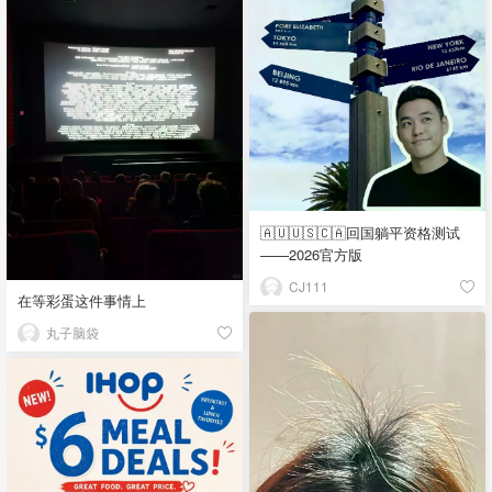
🇦🇺🇺🇸🇨🇦回国躺平资格测试
——2026官方版
CJ111
在等彩蛋这件事情上
丸子脑袋