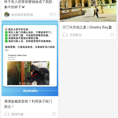
终于有人把香辣蟹锅做成了我想
象中的样子🦀
洛杉矶经典男孩
5
🇲🇹马耳他之夏 | Ghadira Bay🏖️
月球暂住
澳洲盗贼新套路？利用孩子敲门
踩点！
澳洲印象