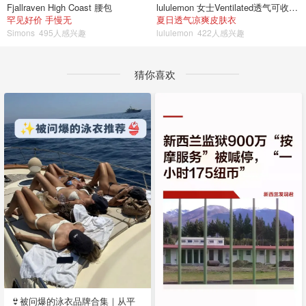
Fjallraven High Coast 腰包
lululemon 女士Ventilated透气可收纳跑步夹克
罕见好价 手慢无
夏日透气凉爽皮肤衣
Simons
495人感兴趣
lululemon
422人感兴趣
猜你喜欢
👙被问爆的泳衣品牌合集｜从平