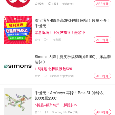
999+
1333
lululemon
APP打开
淘宝满￥499最高2KG包邮 回归！数量不多！
手慢无！
紧急返场！上次没薅到！赶紧冲
4
1
淘宝网
APP打开
Simons 大降 | 麂皮乐福$59(原$190)、床品套
装$19
1.5折起 北极狐腰包$29
2
Simons加拿大官网
APP打开
手慢无：Arc'teryx 再降！Beta SL 冲锋衣
$300(原$500)
5折起+额外9折 一脚蹬$95
18
Sporting Life CA (CA)
APP打开