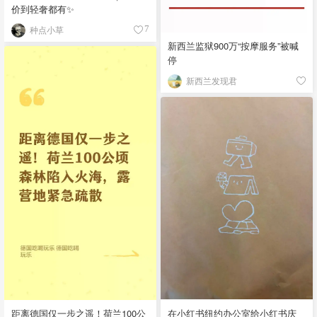
价到轻奢都有✨
种点小草
7
新西兰监狱900万“按摩服务”被喊
停
新西兰发现君
距离德国仅一步之遥！荷兰100公
在小红书纽约办公室给小红书庆