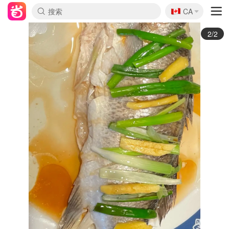
🇨🇦
CA
1/2