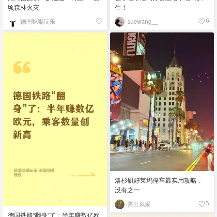
顷森林火灾
生！
德国吃喝玩乐
suewang__
6
洛杉矶好莱坞停车最实用攻略，
没有之一
秀出风采_
5
德国铁路“翻身”了：半年赚数亿欧