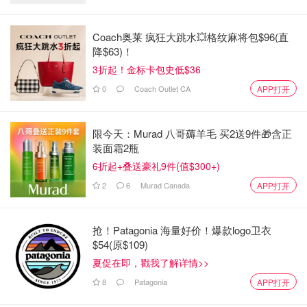
Coach奥莱 疯狂大跳水💥格纹麻将包$96(直
降$63)！
3折起！金标卡包史低$36
0
Coach Outlet CA
APP打开
限今天：Murad 八哥薅羊毛 买2送9件🎁含正
装面霜2瓶
6折起+叠送豪礼9件(值$300+)
2
6
Murad Canada
APP打开
抢！Patagonia 海量好价！爆款logo卫衣
$54(原$109)
夏促在即，戳我了解详情>>
8
Patagonia
APP打开