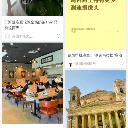
🇬🇧迷客夏伦敦全场奶茶1.99 只
有这两天！
英国羊毛大王
德国司机注意！“测速马拉松”启动
德国吃喝玩乐