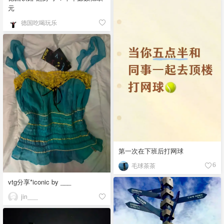
元
德国吃喝玩乐
第一次在下班后打网球
毛球茶茶
6
vtg分享*iconic by ___
jin___