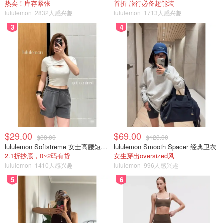
热卖！库存紧张
首折 旅行必备超能装
lululemon
2832人感兴趣
lululemon
1713人感兴趣
3
4
$29.00
$69.00
$88.00
$128.00
lululemon Softstreme 女士高腰短裤 10cm
lululemon Smooth Spacer 经典卫衣
2.1折抄底，0~2码有货
女生穿出oversized风
lululemon
1410人感兴趣
lululemon
996人感兴趣
5
6