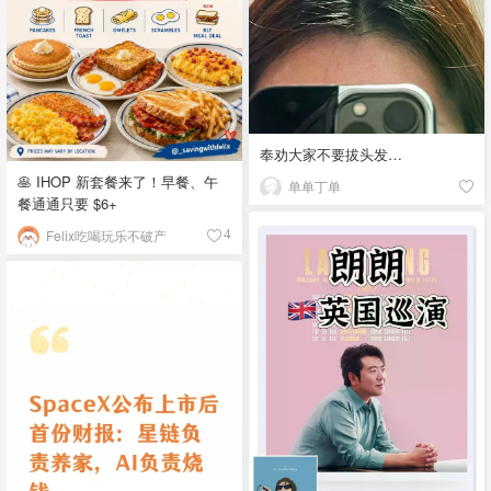
奉劝大家不要拔头发…
🥞 IHOP 新套餐来了！早餐、午
单单丁单
餐通通只要 $6+
Felix吃喝玩乐不破产
4