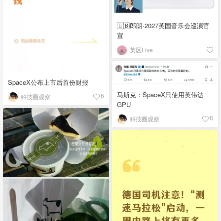
🇬🇧郎朗·2027英国音乐会巡演官
宣
英区Live
SpaceX公布上市后首份财报
马斯克：SpaceX只使用英伟达
科技圈观察
6
GPU
科技圈观察
8