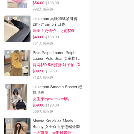
$54.00
$108.00
去购买
去购买
去购买
992人感兴趣
lululemon 高腰加绒紧身裤
28"≈71cm 5个口袋
码全！史低价，之前$99
$49.00
$168.00
761人感兴趣
Polo Ralph Lauren Ralph
Lauren Polo Bear 女童棉T恤
染色 1件
官网$59.5不打折 妹子拍L/XL
$39.56
$59.50
712人感兴趣
lululemon Smooth Spacer 经
典卫衣
女生穿出oversized风
$69.00
$128.00
669人感兴趣
Moose Knuckles Mealy
Bunny 女士双面穿连帽外套
一衣两穿，大毛球设计