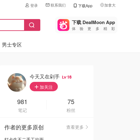
联系我们
加拿大
登录
下载App
🇺🇸
美国
下载 DealMoon App
体验更多精彩
🇨🇳
中国
男士专区
🇨🇦
加拿大
🇬🇧
英国
🇩🇪
德国
今天又在剁手
16
🇫🇷
加关注
法国
🇮🇹
981
75
意大利
笔记
粉丝
🇦🇺
澳洲
作者的更多原创
查看更多
🇳🇿
新西兰
打卡牛不二手工拉面