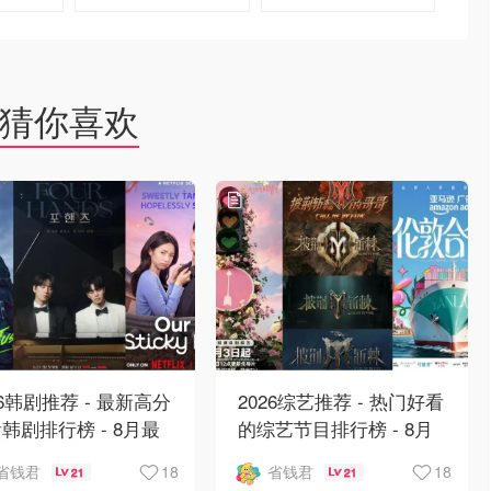
英寸
去购买
去购买
猜你喜欢
26韩剧推荐 - 最新高分
2026综艺推荐 - 热门好看
韩剧排行榜 - 8月最
的综艺节目排行榜 - 8月
：丁海寅《我的荒糖恋
最新:《​​伦敦合伙人》回
18
18
省钱君
省钱君
21
21
》上线❣️
归啦