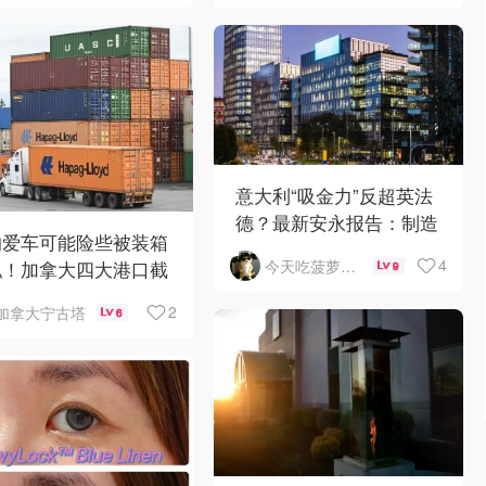
意大利“吸金力”反超英法
德？最新安永报告：制造
的爱车可能险些被装箱
业与AI成投资新宠！
4
今天吃菠萝披萨了吗
私！加拿大四大港口截
9
400辆豪车
2
加拿大宁古塔
6