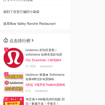
搞到了丝芙兰编织小袋袋
拔草Bow Valley Ranche Restaurant
点击排行榜
lululemon 折扣区更新 |
softstreme 短裤史低$19(原
$88)
City Essentials 小粉包$54
1333
lululemon
lululemon 捡漏🔥 Softstreme
短裤4降仅$19(原$88)
2折起 V领罗纹Tee$34(原$68)
5
lululemon
淘宝满￥499最高2KG包邮 回
归！数量不多！手慢无！