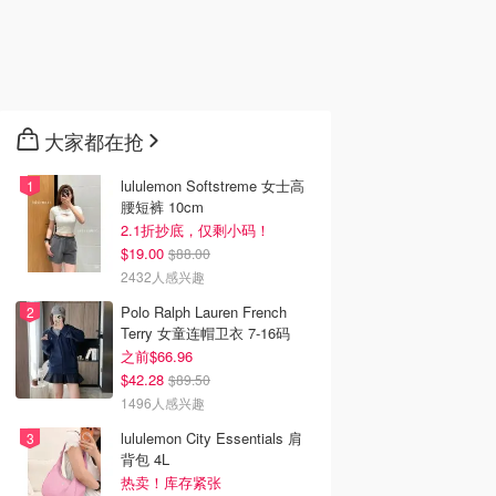
大家都在抢
lululemon Softstreme 女士高
腰短裤 10cm
2.1折抄底，仅剩小码！
$19.00
$88.00
2432人感兴趣
Polo Ralph Lauren French
Terry 女童连帽卫衣 7-16码
之前$66.96
$42.28
$89.50
1496人感兴趣
0
$35.90
$28.39
$34.99
lululemon City Essentials 肩
 PEANUTS™
Zara 儿童仿羊羔毛星星
LEGO 罗恩·韦斯莱毛绒
背包 4L
py 毛绒玩具
抱枕
玩偶
热卖！库存紧张
on.ca
dealmoon.ca
LEGO Brand Retail