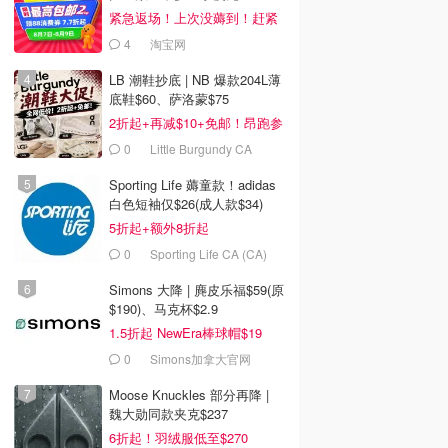
紧急返场！上次没薅到！赶紧
冲
4
淘宝网
LB 潮鞋抄底 | NB 爆款204L薄
底鞋$60、萨洛蒙$75
2折起+再减$10+免邮！昂跑参
加
0
Little Burgundy CA
(CA）
Sporting Life 薅童款！adidas
白色短袖仅$26(成人款$34)
5折起+额外8折起
0
Sporting Life CA (CA)
Simons 大降 | 麂皮乐福$59(原
$190)、马克杯$2.9
1.5折起 NewEra棒球帽$19
0
Simons加拿大官网
Moose Knuckles 部分再降 |
魏大勋同款夹克$237
6折起！羽绒服低至$270