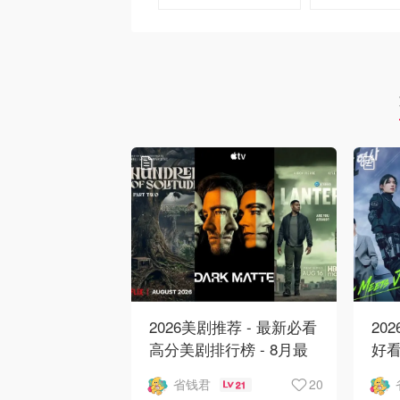
去购买
去购买
2026美剧推荐 - 最新必看
20
高分美剧排行榜 - 8月最
好看
新: 《​​足球教练 》第四季
新
20
省钱君
21
回归！
爱 