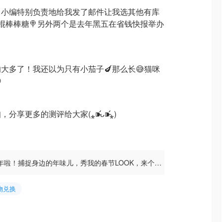
，小编特别负责地给我发了邮件让我选其他有库
了这个拐棍棒棒糖🍭另外两个是去年黑五在省钱快报举办
大多了！我还以为只有小茄子🍆那么长😅猫咪

更多的测评给大家(⁎⁍̴̛ᴗ⁍̴̛⁎)
过年啦！捕捉身边的年味儿，秀我的春节LOOK，来个年
倍豪礼！
物兑换