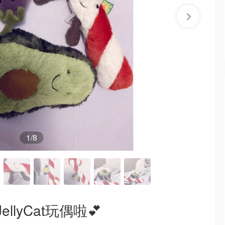
1
/8
lyCat玩偶啦💕