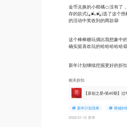
金币兑换的小柑橘🍊没有了
存的款式(⁎⁍̴̛ᴗ⁍̴̛⁎)选
的活动中奖收到的两款😄
这个棒棒糖玩偶比我想象中的
确实挺喜欢玩的哈哈哈哈哈
新年计划继续挖掘更好的折扣，分享
相关折扣
【原创之星•第40期】
夜饭PK！
寻锦鲤，送双
新年计划清单
商城好
2022-01-12 发布