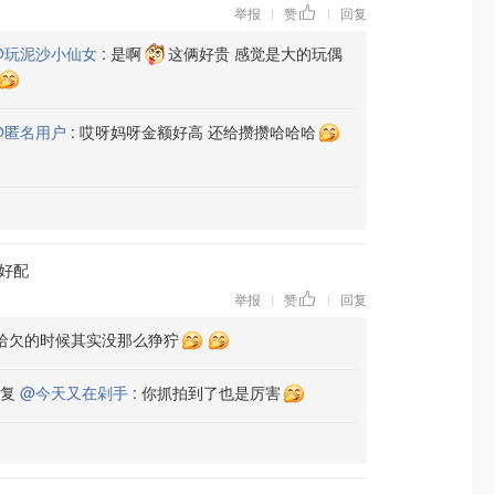
举报
赞
回复
|
|
@玩泥沙小仙女
:
是啊
这俩好贵 感觉是大的玩偶
@匿名用户
:
哎呀妈呀金额好高 还给攒攒哈哈哈
好配
举报
赞
回复
|
|
哈欠的时候其实没那么狰狞
复
@今天又在剁手
:
你抓拍到了也是厉害