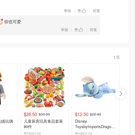
举报
赞
回复
|
|
你也可爱
举报
赞
回复
|
|
1/5
$26.50
$12.50
$35.9
$30.99
$22.99
y 毛绒玩偶
儿童厨房玩具食品套装
Disney
Zara
80件
ToysbyImportsDragon
Snoo
Stitch 睡觉毛绒玩具 9
Amazon.ca
Amazon.ca
dealmo