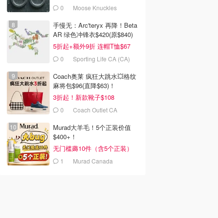
0
Moose Knuckles
手慢无：Arc'teryx 再降！Beta
AR 绿色冲锋衣$420(原$840)
5折起+额外9折 连帽T恤$67
0
Sporting Life CA (CA)
Coach奥莱 疯狂大跳水💥格纹
麻将包$96(直降$63)！
3折起！新款靴子$108
0
Coach Outlet CA
Murad大羊毛！5个正装价值
$400+！
无门槛薅10件（含5个正装）
1
Murad Canada