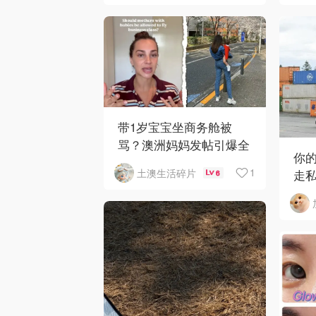
带1岁宝宝坐商务舱被
骂？澳洲妈妈发帖引爆全
你
网争议
1
土澳生活碎片
走
6
获近