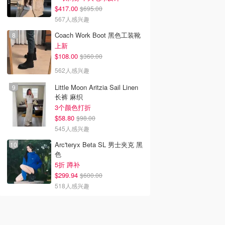
$417.00
$695.00
567人感兴趣
Coach Work Boot 黑色工装靴
上新
$108.00
$360.00
562人感兴趣
Little Moon Aritzia Sail Linen
长裤 麻织
3个颜色打折
$58.80
$98.00
545人感兴趣
Arc'teryx Beta SL 男士夹克 黑
色
5折 蹲补
$299.94
$600.00
518人感兴趣