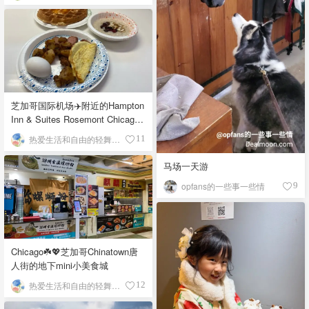
芝加哥国际机场✈️附近的Hampton
Inn & Suites Rosemont Chicago
O'Hare自助早餐
热爱生活和自由的轻舞飞扬
11
马场一天游
opfans的一些事一些情
9
Chicago☘️💖芝加哥Chinatown唐
人街的地下mini小美食城
热爱生活和自由的轻舞飞扬
12