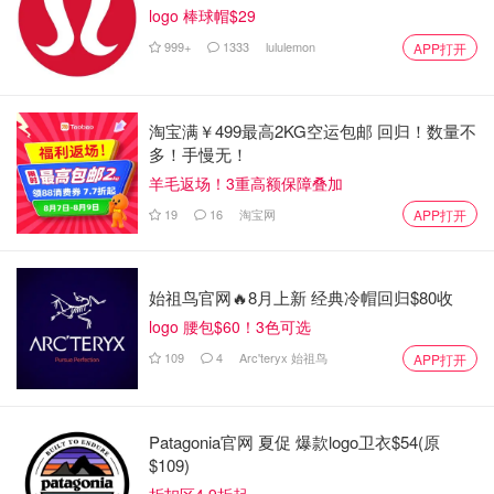
logo 棒球帽$29
999+
1333
lululemon
APP打开
淘宝满￥499最高2KG空运包邮 回归！数量不
多！手慢无！
羊毛返场！3重高额保障叠加
19
16
淘宝网
APP打开
始祖鸟官网🔥8月上新 经典冷帽回归$80收
logo 腰包$60！3色可选
109
4
Arc'teryx 始祖鸟
APP打开
Patagonia官网 夏促 爆款logo卫衣$54(原
$109)
折扣区4.9折起