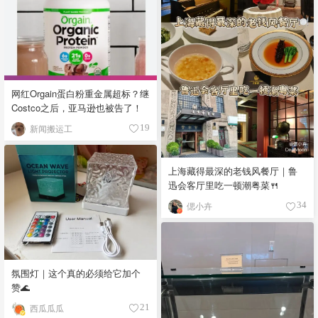
网红Orgain蛋白粉重金属超标？继
Costco之后，亚马逊也被告了！
新闻搬运工
19
上海藏得最深的老钱风餐厅｜鲁
迅会客厅里吃一顿潮粤菜🍴
偲小卉
34
氛围灯｜这个真的必须给它加个
赞🌊
西瓜瓜瓜
21