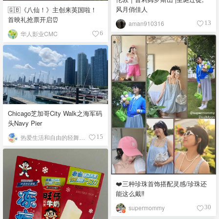
风月俏佳人
🇬🇧《八仙！》主创来英国啦！
首映礼抢票开启⏰
aman910316
13
华人影业CMC
6
Chicago芝加哥City Walk之海军码
头Navy Pier
热爱生活和自由的轻舞飞扬
15
❤️三种珍珠首饰搭配灵感/珍珠还
能这么戴‼️
supermommy
30