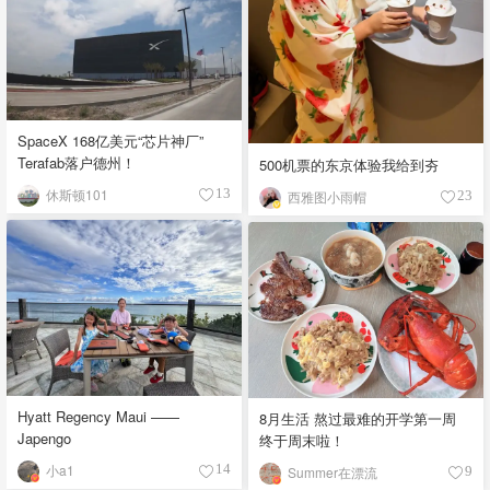
SpaceX 168亿美元“芯片神厂”
Terafab落户德州！
500机票的东京体验我给到夯
休斯顿101
13
西雅图小雨帽
23
Hyatt Regency Maui ——
8月生活 熬过最难的开学第一周
Japengo
终于周末啦！
小a1
14
Summer在漂流
9