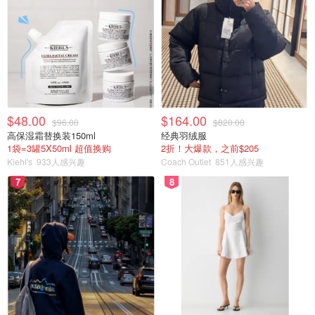
$48.00
$164.00
$96.00
$820.00
高保湿霜替换装150ml
经典羽绒服
1袋=3罐5X50ml 超值换购
2折！大爆款，之前$205
Kiehl's
933人感兴趣
Coach Outlet
851人感兴趣
7
8