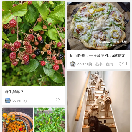
周五晚餐：一张薄底Pizza就搞定
opfans的一些事一些情
14
野生黑莓？
Lovemay
1