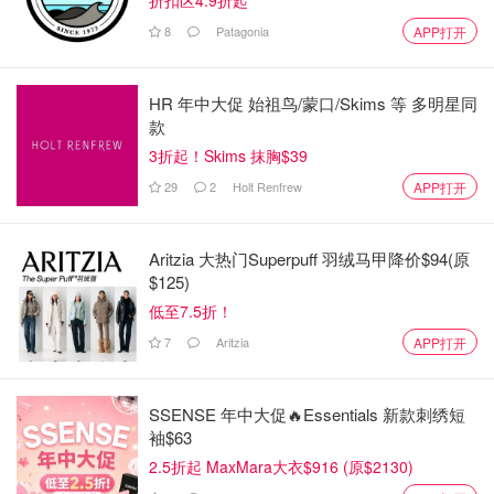
8
Patagonia
APP打开
HR 年中大促 始祖鸟/蒙口/Skims 等 多明星同
款
3折起！Skims 抹胸$39
29
2
Holt Renfrew
APP打开
Aritzia 大热门Superpuff 羽绒马甲降价$94(原
$125)
低至7.5折！
7
Aritzia
APP打开
SSENSE 年中大促🔥Essentials 新款刺绣短
袖$63
2.5折起 MaxMara大衣$916 (原$2130)