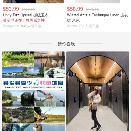
$53.99
$58.99
$109.00
$148.00
Unity Fitz Uprisal 抓绒卫衣
Wilfred Aritzia Technique Linen 连衣
黄金码还在！氛围感之神
裙 米色
Patagonia
842人感兴趣
Aritzia
781人感兴趣
猜你喜欢