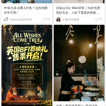
🐟多伦多去哪儿钓鱼？这份地图
旧金山City Walk穿搭｜54岁也爱
全年可用✅
宽松毛衣，上松下紧真的很救比
例
America周末快讯
不要坚持要爱
14
15
伦敦｜普莉姆罗斯山 |圣诞迁徙,