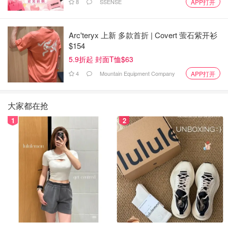
8
SSENSE
APP打开
Arc'teryx 上新 多款首折 | Covert 萤石紫开衫
$154
5.9折起 封面T恤$63
4
Mountain Equipment Company
APP打开
大家都在抢
1
2