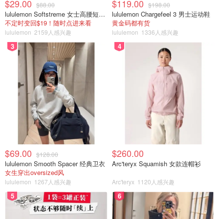
$29.00
$119.00
$88.00
$198.00
lululemon Softstreme 女士高腰短裤 10cm
lululemon Chargefeel 3 男士运动鞋
不定时变回$19！随时点进来看
黄金码都有货
lululemon
2159人感兴趣
lululemon
1336人感兴趣
3
4
$69.00
$260.00
$128.00
lululemon Smooth Spacer 经典卫衣
Arc'teryx Squamish 女款连帽衫
女生穿出oversized风
lululemon
1267人感兴趣
Arc'teryx
1120人感兴趣
5
6