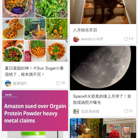
八月快乐开启
weirdo小马甲
14
夏日菜园封神！🍅Sun Sugar小番
茄绝了，根本摘不完！
狐狸很忙
18
SpaceX火箭真的撞上月球了！首
批现场照片曝光
瓜田里的猹
21