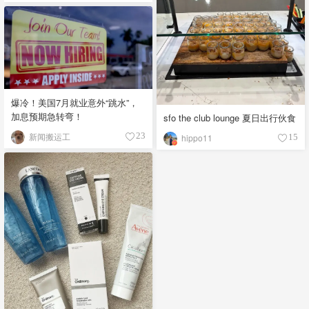
爆冷！美国7月就业意外“跳水”，
加息预期急转弯！
sfo the club lounge 夏日出行伙食
新闻搬运工
23
hippo11
15