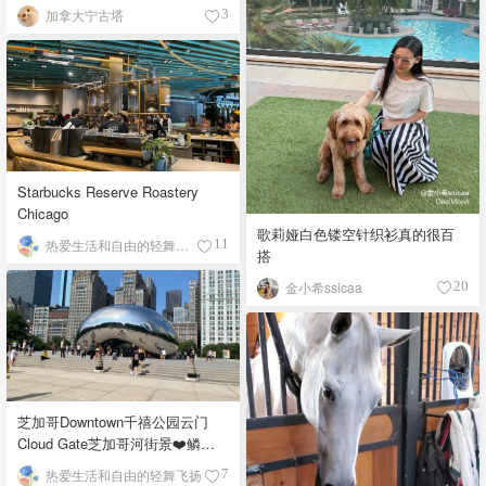
加拿大宁古塔
3
Starbucks Reserve Roastery
Chicago
歌莉娅白色镂空针织衫真的很百
热爱生活和自由的轻舞飞扬
11
搭
金小希ssicaa
20
芝加哥Downtown千禧公园云门
Cloud Gate芝加哥河街景❤️鳞次
栉比的高楼
热爱生活和自由的轻舞飞扬
7