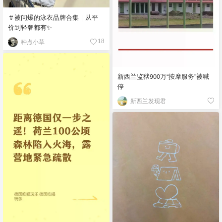
👙被问爆的泳衣品牌合集｜从平
价到轻奢都有✨
种点小草
18
新西兰监狱900万“按摩服务”被喊
停
新西兰发现君