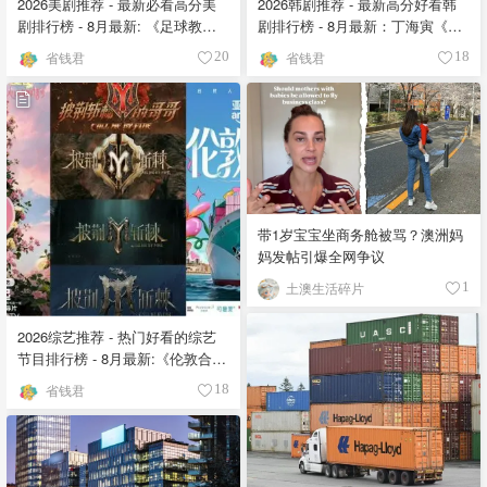
2026美剧推荐 - 最新必看高分美
2026韩剧推荐 - 最新高分好看韩
剧排行榜 - 8月最新: 《​​足球教练
剧排行榜 - 8月最新：丁海寅《我
》第四季回归！
的荒糖恋爱 》上线❣️
省钱君
省钱君
20
18
带1岁宝宝坐商务舱被骂？澳洲妈
妈发帖引爆全网争议
土澳生活碎片
1
2026综艺推荐 - 热门好看的综艺
节目排行榜 - 8月最新:《​​伦敦合伙
人》回归啦
省钱君
18