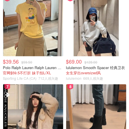
$39.56
$69.00
$59.50
$128.00
Polo Ralph Lauren Ralph Lauren Polo Bear 女童棉T恤 染色 1件
lululemon Smooth Spacer 经典卫衣
官网$59.5不打折 妹子拍L/XL
女生穿出oversized风
Sporting Life CA (CA)
712人感兴趣
lululemon
669人感兴趣
7
8