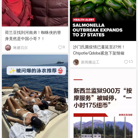
荷兰豆找到河南弟！蜘蛛侠的替
身竟然是中国小哥？！
沙门氏菌疫情已蔓延至27州！
琳娜贝尔
8
Chipotle/Qdoba紧急下架辣椒
新闻搬运工
15