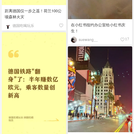
距离德国仅一步之遥！荷兰100公
顷森林火灾
在小红书纽约办公室给小红书庆
德国吃喝玩乐
生！
suewang__
17