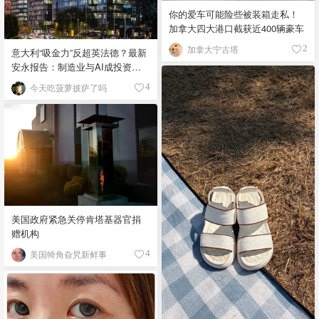
你的爱车可能险些被装箱走私！
加拿大四大港口截获近400辆豪车
加拿大宁古塔
2
意大利“吸金力”反超英法德？最新
安永报告：制造业与AI成投资新
宠！
今天吃菠萝披萨了吗
4
美国政府紧急关停肯塔基器官捐
赠机构
美国犄角旮旯新鲜事
4