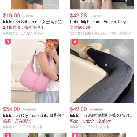
$19.00
$42.28
$88.00
$89.50
lululemon Softstreme 女士高腰短裤 10cm
Polo Ralph Lauren French Terry 女童连帽卫衣 7-16码
2.1折抄底，仅剩小码！
之前$66.96
lululemon
2432人感兴趣
Sporting Life CA (CA)
1496人感兴趣
3
4
$54.00
$49.00
$108.00
$168.00
lululemon City Essentials 肩背包 4L
lululemon 高腰加绒紧身裤 28"≈71cm 5个口袋
热卖！库存紧张
码全！史低价，之前$99
lululemon
992人感兴趣
lululemon
761人感兴趣
5
6