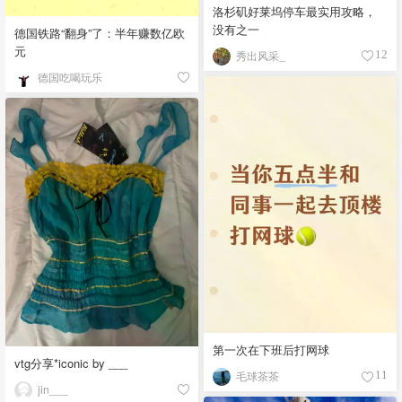
洛杉矶好莱坞停车最实用攻略，
没有之一
德国铁路“翻身”了：半年赚数亿欧
元
秀出风采_
12
德国吃喝玩乐
第一次在下班后打网球
vtg分享*iconic by ___
毛球茶茶
11
jin___