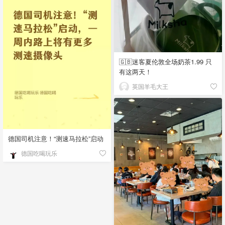
🇬🇧迷客夏伦敦全场奶茶1.99 只
有这两天！
英国羊毛大王
德国司机注意！“测速马拉松”启动
德国吃喝玩乐