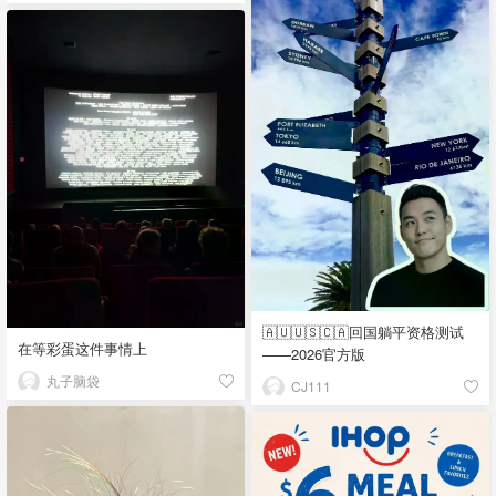
🇦🇺🇺🇸🇨🇦回国躺平资格测试
在等彩蛋这件事情上
——2026官方版
丸子脑袋
CJ111