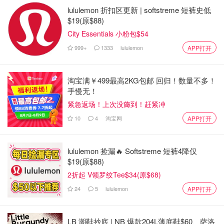
lululemon 折扣区更新 | softstreme 短裤史低
$19(原$88)
City Essentials 小粉包$54
999+
1333
lululemon
APP打开
淘宝满￥499最高2KG包邮 回归！数量不多！
手慢无！
紧急返场！上次没薅到！赶紧冲
10
4
淘宝网
APP打开
lululemon 捡漏🔥 Softstreme 短裤4降仅
$19(原$88)
2折起 V领罗纹Tee$34(原$68)
24
5
lululemon
APP打开
LB 潮鞋抄底 | NB 爆款204L薄底鞋$60、萨洛