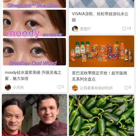
VIVAIA凉鞋、轻松带娃游玩水公
园
雯雯吖
14
moody硅水凝胶美瞳·升级灵魂之
星巴克秋季限定开抢！超市版南
窗，魅力加倍
瓜系列全盘点
小月的
5
让我看看有啥好吃的
9