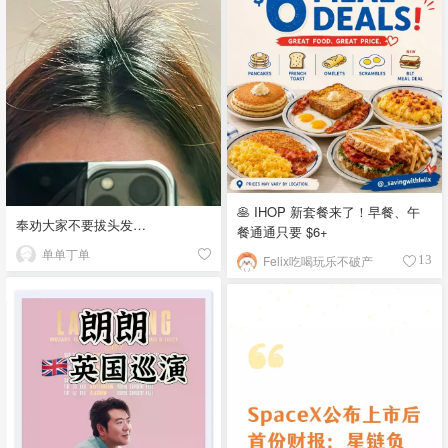
🥞 IHOP 新套餐来了！早餐、午
奉劝大家不要拔头发…
餐通通只要 $6+
单单丁单
Felix吃喝玩乐不破产
13