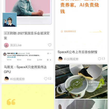
🇬🇧郎朗·2027英国音乐会巡演官
宣
英区Live
SpaceX公布上市后首份财报
科技圈观察
13
马斯克：SpaceX只使用英伟达
GPU
科技圈观察
12