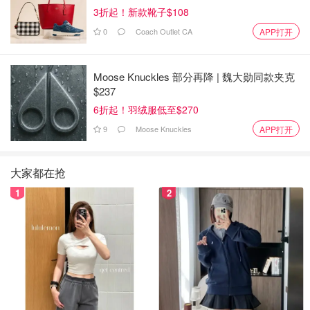
3折起！新款靴子$108
0
Coach Outlet CA
APP打开
Moose Knuckles 部分再降 | 魏大勋同款夹克
$237
6折起！羽绒服低至$270
9
Moose Knuckles
APP打开
大家都在抢
1
2