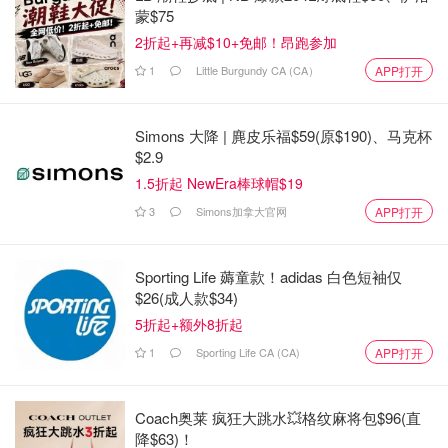
蒙$75
2折起+再减$10+免邮！昂跑参加
1
Little Burgundy CA (CA）
APP打开
Simons 大降 | 麂皮乐福$59(原$190)、马克杯
$2.9
1.5折起 NewEra棒球帽$19
3
Simons加拿大官网
APP打开
Sporting Life 薅童款！adidas 白色短袖仅
$26(成人款$34)
5折起+额外8折起
1
Sporting Life CA (CA)
APP打开
Coach奥莱 疯狂大跳水💥格纹麻将包$96(直
降$63)！