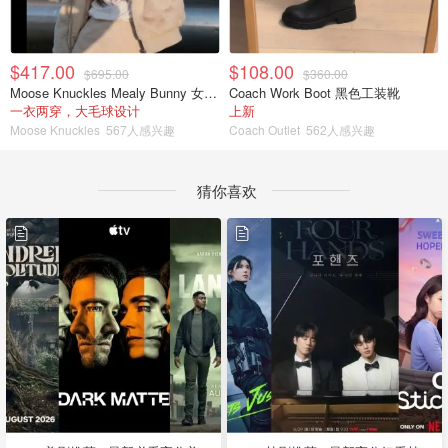
$417.00
$108.00
$695.00
$360.00
Moose Knuckles Mealy Bunny 女士双面穿连帽外套
Coach Work Boot 黑色工装靴
一衣两穿，大毛球设计
上新
Moose Knuckles
567人感兴趣
Coach Outlet
562人感兴趣
猜你喜欢