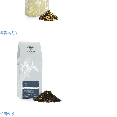
椰香乌龙茶
伯爵红茶