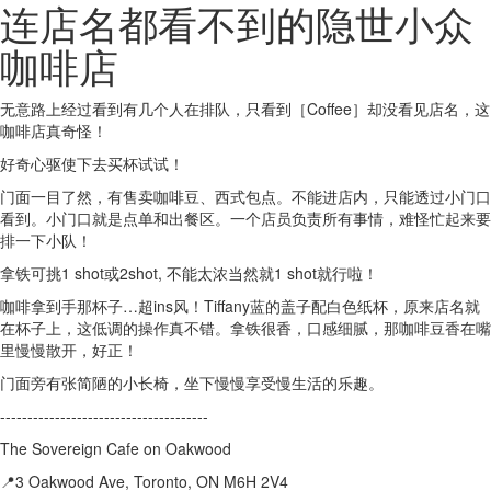
连店名都看不到的隐世小众
咖啡店
无意路上经过看到有几个人在排队，只看到［Coffee］却没看见店名，这
咖啡店真奇怪！
好奇心驱使下去买杯试试！
门面一目了然，有售卖咖啡豆、西式包点。不能进店内，只能透过小门口
看到。小门口就是点单和出餐区。一个店员负责所有事情，难怪忙起来要
排一下小队！
拿铁可挑1 shot或2shot, 不能太浓当然就1 shot就行啦！
咖啡拿到手那杯子…超ins风！Tiffany蓝的盖子配白色纸杯，原来店名就
在杯子上，这低调的操作真不错。拿铁很香，口感细腻，那咖啡豆香在嘴
里慢慢散开，好正！
门面旁有张简陋的小长椅，坐下慢慢享受慢生活的乐趣。
--------------------------------------
The Sovereign Cafe on Oakwood
📍3 Oakwood Ave, Toronto, ON M6H 2V4