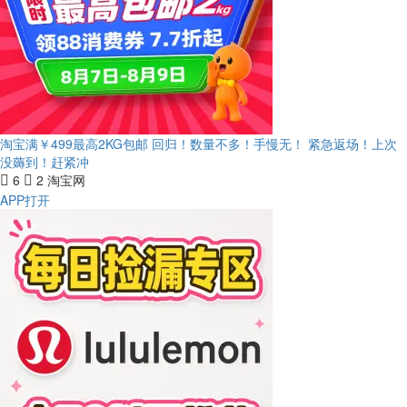
淘宝满￥499最高2KG包邮 回归！数量不多！手慢无！
紧急返场！上次
没薅到！赶紧冲
6
2
淘宝网
APP打开