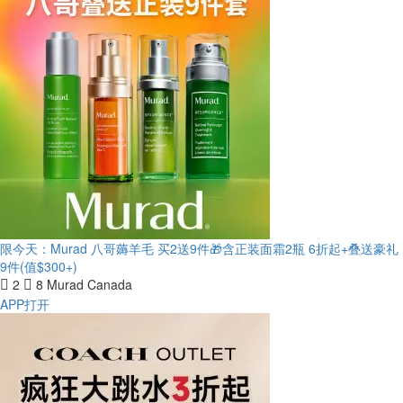
限今天：Murad 八哥薅羊毛 买2送9件🎁含正装面霜2瓶
6折起+叠送豪礼
9件(值$300+)
2
8
Murad Canada
APP打开