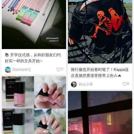
📚 开学仪式感，从和好朋友们约
好买一样的文具开始✨
骑行服也开始卷时髦了！Kappa这
Diamond七
5
次直接把赛道穿搭带上街🚴🔥
种点小草
6