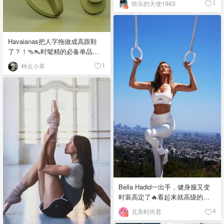
快乐的天使1963
1
Havaianas把人字拖做成高跟鞋
了？！🩴👠时髦精的必备单品
吧！
种点小草
1
Bella Hadid一出手，健身服又变
时装高定了🔥看起来就高级的不
行❣️
北美时尚君
4