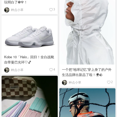
玩明白了⚽️🌹！
种点小草
3
Kobe 10「Halo」回归！全白战靴
自带曼巴光环🤍🏀
一个把“地球记忆”穿上身了的户外
种点小草
4
生活品牌出新品了啦！🌍🪨
种点小草
2