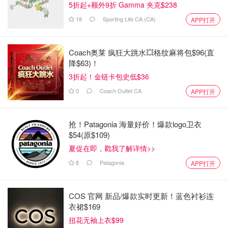
5折起+额外9折 Gamma 夹克$238
18
Sporting Life CA (CA)
APP打开
Coach奥莱 疯狂大跳水💥格纹麻将包$96(直
降$63)！
3折起！金链卡包史低$36
0
Coach Outlet CA
APP打开
抢！Patagonia 海量好价！爆款logo卫衣
$54(原$109)
夏促在即，戳我了解详情>>
8
Patagonia
APP打开
COS 官网 新品/爆款实时更新！蓝色衬衫连
衣裙$169
扭花无袖上衣$99