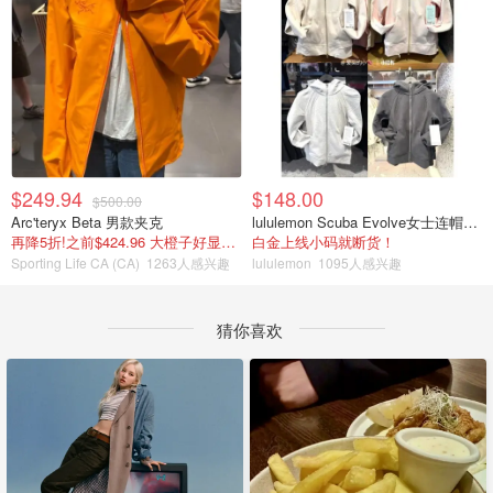
$249.94
$148.00
$500.00
Arc'teryx Beta 男款夹克
lululemon Scuba Evolve女士连帽卫衣 全拉链
再降5折!之前$424.96 大橙子好显白 蹲补
白金上线小码就断货！
Sporting Life CA (CA)
1263人感兴趣
lululemon
1095人感兴趣
猜你喜欢