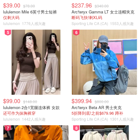
$39.00
$237.96
$78.00
$340.00
lululemon Mile 6英寸男士短裤
Arc'teryx Gamma LT 女士连帽夹克
仅剩大码
断码飞快!剩XL码
lululemon
1776人感兴趣
Sporting Life CA (CA)
1553人感兴趣
5
6
$99.00
$399.94
$148.00
$800.00
lululemon 2合1宽腿连体裤 女款
Arc'teryx Beta AR 男士夹克
还可作为抹胸裤穿
5折降到底!之前$679.96 蹲补
lululemon
1442人感兴趣
Sporting Life CA (CA)
1301人感兴趣
7
8