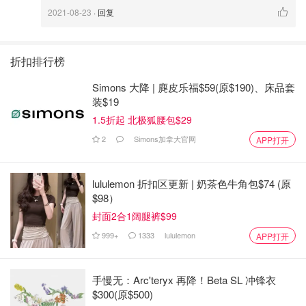
2021-08-23
· 回复
折扣排行榜
Simons 大降 | 麂皮乐福$59(原$190)、床品套
装$19
1.5折起 北极狐腰包$29
2
Simons加拿大官网
APP打开
lululemon 折扣区更新 | 奶茶色牛角包$74 (原
$98）
封面2合1阔腿裤$99
999+
1333
lululemon
APP打开
手慢无：Arc'teryx 再降！Beta SL 冲锋衣
$300(原$500)