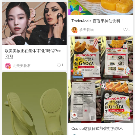
TraderJoe’s 百香果神仙饮料！
承天载物
1
欧美美妆正在集体“韩化”吗🤔⁉️👀
🇰🇷
北美美妆君
1
Costco这款日式煎饺打折啦🥟