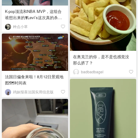
K-pop顶流和NBA MVP，这组合
谁想出来的❣️Levi’s这次真的杀疯
了！
种点小草
在奥克兰的你，是不是也感觉没
那么挤了？
badbadbagel
法国日偏食来啦！8月12日景观地
图🗺️时间表
鸡妹报喜法国实用信息版