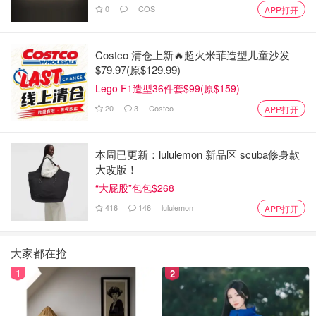
0
COS
APP打开
Costco 清仓上新🔥超火米菲造型儿童沙发
$79.97(原$129.99)
Lego F1造型36件套$99(原$159)
20
3
Costco
APP打开
本周已更新：lululemon 新品区 scuba修身款
大改版！
“大屁股”包包$268
416
146
lululemon
APP打开
大家都在抢
1
2