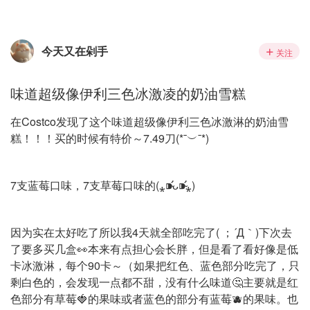
今天又在剁手
关注
味道超级像伊利三色冰激凌的奶油雪糕
在Costco发现了这个味道超级像伊利三色冰激淋的奶油雪
糕！！！买的时候有特价～7.49刀(*¯︶¯*)
7支蓝莓口味，7支草莓口味的(⁎⁍̴̛ᴗ⁍̴̛⁎)
因为实在太好吃了所以我4天就全部吃完了( ；´Д｀)下次去
了要多买几盒👀本来有点担心会长胖，但是看了看好像是低
卡冰激淋，每个90卡～（如果把红色、蓝色部分吃完了，只
剩白色的，会发现一点都不甜，没有什么味道🤔主要就是红
色部分有草莓🍓的果味或者蓝色的部分有蓝莓🫐的果味。也