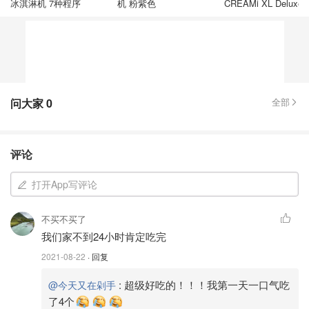
冰淇淋机 7种程序
机 粉紫色
CREAMi XL Deluxe
淇淋机 11合1
问大家
0
全部
评论
打开App写评论
不买不买了
我们家不到24小时肯定吃完
2021-08-22
· 回复
:
超级好吃的！！！我第一天一口气吃
@今天又在剁手
了4个