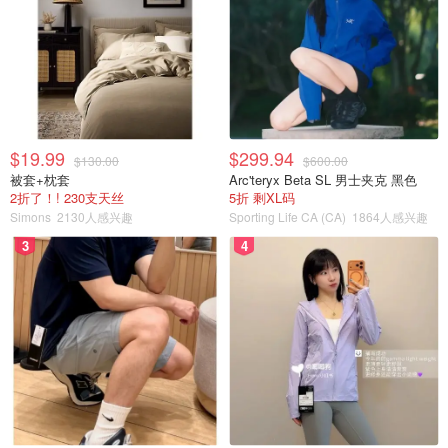
$19.99
$299.94
$130.00
$600.00
被套+枕套
Arc'teryx Beta SL 男士夹克 黑色
2折了！! 230支天丝
5折 剩XL码
Simons
2130人感兴趣
Sporting Life CA (CA)
1864人感兴趣
3
4