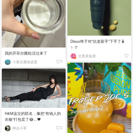
Dieux终于对“抗老新手”下手了🧴
✨ ⁉️
我的开菲尔菌粒活过来了
北美美妆君
小葱豆腐加皮蛋
5
H&M这次的联名，像把“有钱人的
衣橱”打包卖了😂...🖤
种点小草
2