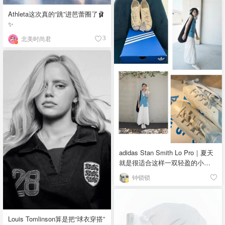
Athleta这次真的“跳”进芭蕾圈了🩰
✨
北美时尚君
3
adidas Stan Smith Lo Pro｜夏天
就是很适合这样一双轻盈的小白
鞋
钟锁锁
Louis Tomlinson算是把“球衣穿搭”