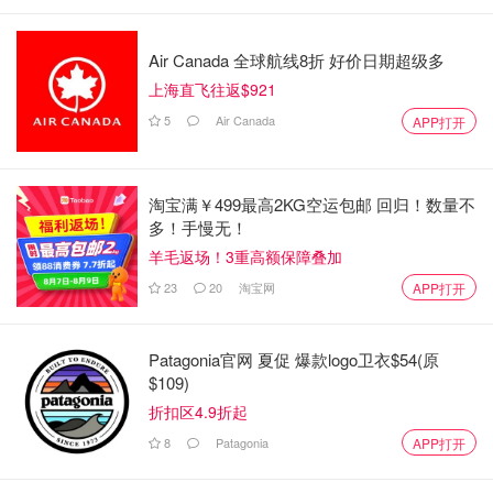
Air Canada 全球航线8折 好价日期超级多
上海直飞往返$921
5
Air Canada
APP打开
淘宝满￥499最高2KG空运包邮 回归！数量不
多！手慢无！
羊毛返场！3重高额保障叠加
23
20
淘宝网
APP打开
Patagonia官网 夏促 爆款logo卫衣$54(原
$109)
折扣区4.9折起
8
Patagonia
APP打开