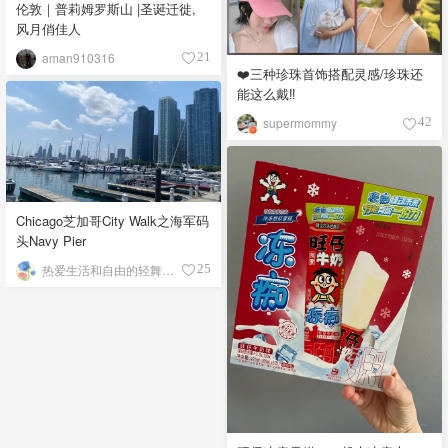
伦敦｜普莉姆罗斯山 |圣诞迁徙,
风月俏佳人
aman910316
21
❤️三种珍珠首饰搭配灵感/珍珠还
能这么戴‼️
supermommy
42
Chicago芝加哥City Walk之海军码
头Navy Pier
热爱生活和自由的轻舞飞扬
25