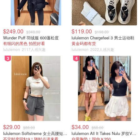
$249.00
$119.00
$348.00
$198.00
Wunder Puff 羽绒服 600蓬松度
lululemon Chargefeel 3 男士运动鞋
有细闪的黑色 拍照好看
黄金码都有货
lululemon
2117人感兴趣
lululemon
2022人感兴趣
3
4
$29.00
$34.00
$88.00
$68.00
lululemon Softstreme 女士高腰短裤 10cm
lululemon All It Takes Nulu 罗纹V领短袖T恤
不定时变回$19！随时点进来看
自带胸垫！国内￥350