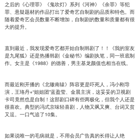
之后的《心理罪》《鬼吹灯》系列《河神》《余罪》等犯
罪、悬疑题材的作品打出了爱奇艺自制剧的品质和特色。而
随着爱奇艺会员数量不断增加，自制剧的数量和质量都有很
大的提升。
直到最近，我发现爱奇艺都开始自制韩剧了！！《我的室友
是九尾狐》还是热播韩剧《金秘书》编剧执笔，同一班底制
作。女主是《1988》的德善，男主基龙颜值也相当在线。
而最近刚开播的《北辙南辕》阵容更是吓死人，冯小刚导
演，王珞丹+“姐姐团”蓝盈莹、金晨主演，这妥妥的卫视剧
卡司竟然也是自制！这部剧口碑有些两极化，但我个人还是
很喜欢。典型的冯式京味轻喜剧，人物又飒又爽、台词又贫
又逗。一口气追了10集。
如果说唯一的毛病就是，不用会员广告真的长得让人绝