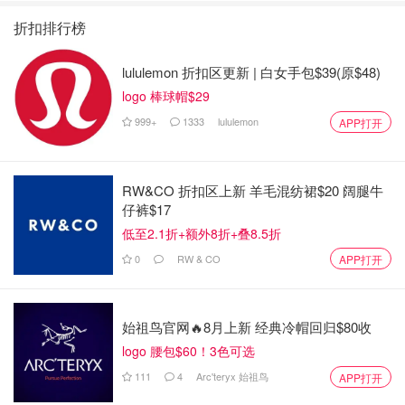
折扣排行榜
lululemon 折扣区更新 | 白女手包$39(原$48)
logo 棒球帽$29
999+
1333
lululemon
APP打开
RW&CO 折扣区上新 羊毛混纺裙$20 阔腿牛
仔裤$17
低至2.1折+额外8折+叠8.5折
0
RW & CO
APP打开
始祖鸟官网🔥8月上新 经典冷帽回归$80收
logo 腰包$60！3色可选
111
4
Arc'teryx 始祖鸟
APP打开