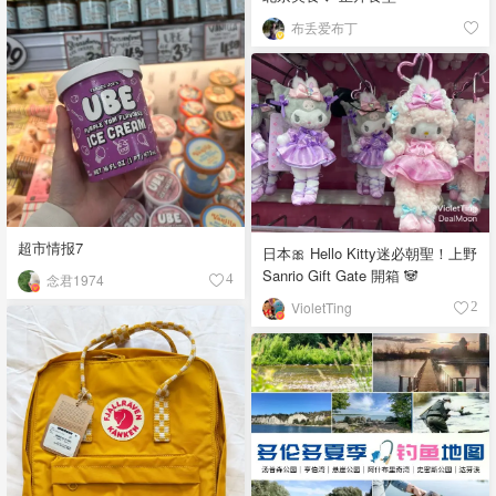
布丢爱布丁
超市情报7
日本🎀 Hello Kitty迷必朝聖！上野
Sanrio Gift Gate 開箱 🐼
念君1974
4
VioletTing
2