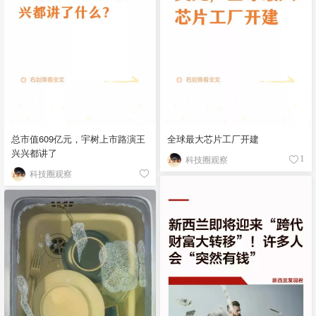
总市值609亿元，宇树上市路演王
全球最大芯片工厂开建
兴兴都讲了
科技圈观察
1
科技圈观察