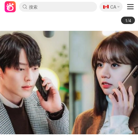
🇨🇦
CA
2/4