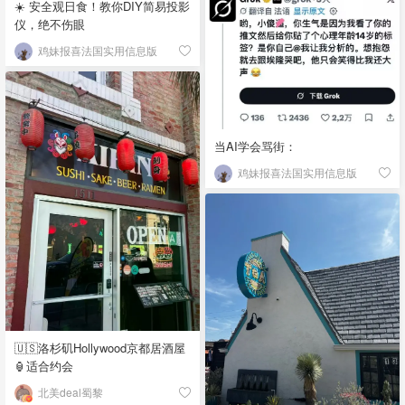
☀️ 安全观日食！教你DIY简易投影
仪，绝不伤眼
鸡妹报喜法国实用信息版
当AI学会骂街：
鸡妹报喜法国实用信息版
🇺🇸洛杉矶Hollywood京都居酒屋
🏮适合约会
北美deal蜀黎