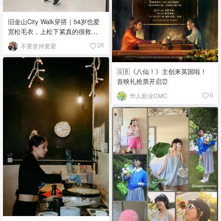
旧金山City Walk穿搭｜54岁也爱
宽松毛衣，上松下紧真的很救比
例
不要坚持要爱
26
🇬🇧《八仙！》主创来英国啦！
首映礼抢票开启⏰
华人影业CMC
6