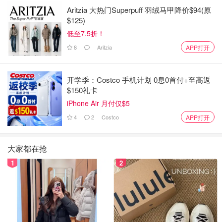
Aritzia 大热门Superpuff 羽绒马甲降价$94(原
$125)
低至7.5折！
8
Aritzia
APP打开
开学季：Costco 手机计划 0息0首付+至高返
$150礼卡
iPhone Air 月付仅$5
4
2
Costco
APP打开
大家都在抢
1
2