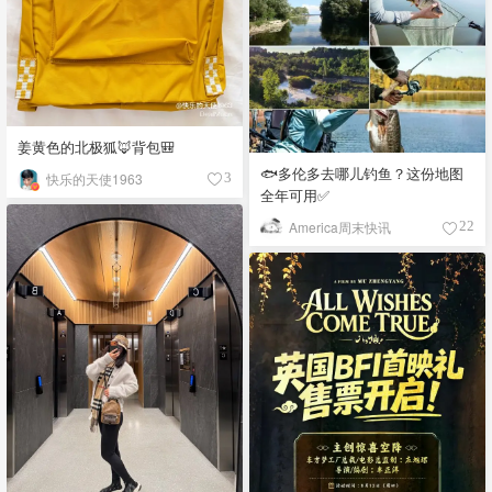
姜黄色的北极狐🦊背包🎒
🐟多伦多去哪儿钓鱼？这份地图
快乐的天使1963
3
全年可用✅
America周末快讯
22