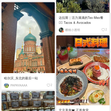
达拉斯｜活力满满的Tex-Mex餐
👉🏼 Tacos & Avocados
樱桃小透明
2
哈尔滨_东北的最后一站
PAPAYAAAA
2
北京美食❤️ 正丼食堂