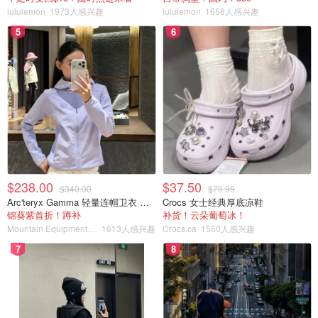
lululemon
1973人感兴趣
lululemon
1658人感兴趣
5
6
$238.00
$37.50
$340.00
$79.99
Arc'teryx Gamma 轻量连帽卫衣 女款
Crocs 女士经典厚底凉鞋
锦葵紫首折！蹲补
补货！云朵葡萄冰！
Mountain Equipment Company
1613人感兴趣
Crocs.ca
1560人感兴趣
7
8