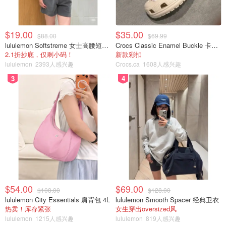
$19.00
$35.00
$88.00
$69.99
lululemon Softstreme 女士高腰短裤 10cm
Crocs Classic Enamel Buckle 卡骆驰布扣便鞋
2.1折抄底，仅剩小码！
新款彩扣
lululemon
2393人感兴趣
Crocs.ca
1608人感兴趣
3
4
$54.00
$69.00
$108.00
$128.00
lululemon City Essentials 肩背包 4L
lululemon Smooth Spacer 经典卫衣
热卖！库存紧张
女生穿出oversized风
lululemon
1215人感兴趣
lululemon
819人感兴趣