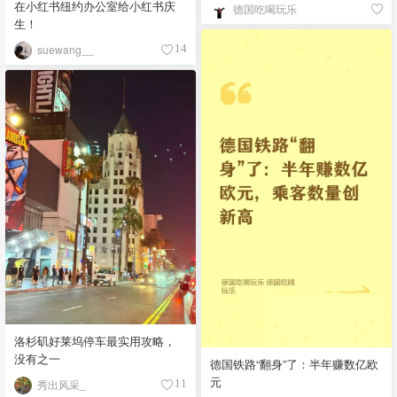
在小红书纽约办公室给小红书庆
德国吃喝玩乐
生！
suewang__
14
洛杉矶好莱坞停车最实用攻略，
没有之一
德国铁路“翻身”了：半年赚数亿欧
元
秀出风采_
11