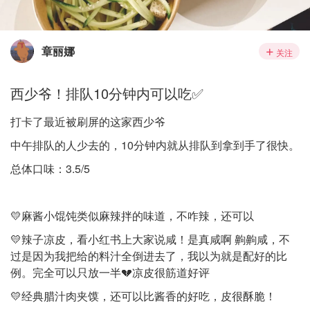
章丽娜
关注
西少爷！排队10分钟内可以吃✅
打卡了最近被刷屏的这家西少爷
中午排队的人少去的，10分钟内就从排队到拿到手了很快。
总体口味：3.5/5
💛麻酱小馄饨类似麻辣拌的味道，不咋辣，还可以
💛辣子凉皮，看小红书上大家说咸！是真咸啊 齁齁咸，不
过是因为我把给的料汁全倒进去了，我以为就是配好的比
例。完全可以只放一半💔凉皮很筋道好评
💛经典腊汁肉夹馍，还可以比酱香的好吃，皮很酥脆！