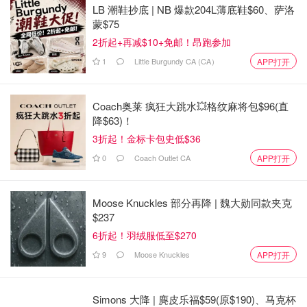
LB 潮鞋抄底 | NB 爆款204L薄底鞋$60、萨洛
蒙$75
2折起+再减$10+免邮！昂跑参加
1
Little Burgundy CA (CA）
APP打开
Coach奥莱 疯狂大跳水💥格纹麻将包$96(直
降$63)！
3折起！金标卡包史低$36
0
Coach Outlet CA
APP打开
Moose Knuckles 部分再降 | 魏大勋同款夹克
$237
6折起！羽绒服低至$270
9
Moose Knuckles
APP打开
Simons 大降 | 麂皮乐福$59(原$190)、马克杯