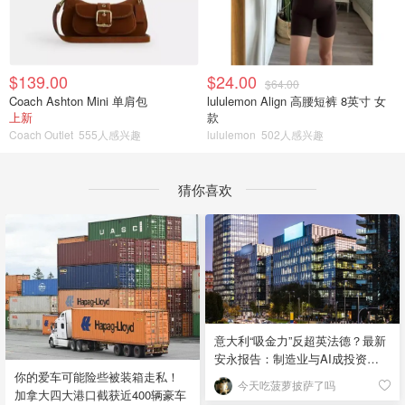
$139.00
$24.00
$64.00
Coach Ashton Mini 单肩包
lululemon Align 高腰短裤 8英寸 女
上新
款
Coach Outlet
555人感兴趣
lululemon
502人感兴趣
猜你喜欢
意大利“吸金力”反超英法德？最新
安永报告：制造业与AI成投资新
宠！
你的爱车可能险些被装箱走私！
今天吃菠萝披萨了吗
加拿大四大港口截获近400辆豪车