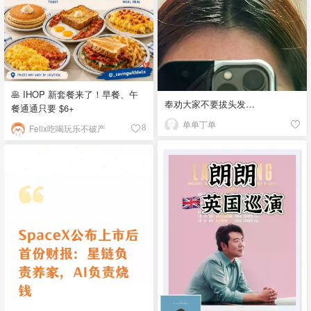
🥞 IHOP 新套餐来了！早餐、午
奉劝大家不要拔头发…
餐通通只要 $6+
单单丁单
Felix吃喝玩乐不破产
8