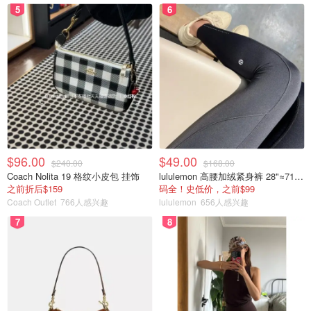
5
6
$96.00
$49.00
$240.00
$168.00
Coach Nolita 19 格纹小皮包 挂饰
lululemon 高腰加绒紧身裤 28"≈71cm 5个口袋
之前折后$159
码全！史低价，之前$99
Coach Outlet
766人感兴趣
lululemon
656人感兴趣
7
8