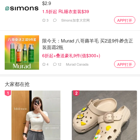
$2.9
1.5折起 RL睡衣套装$39
3
Simons加拿大官网
APP打开
限今天：Murad 八哥薅羊毛 买2送9件🎁含正
装面霜2瓶
6折起+叠送豪礼9件(值$300+)
4
12
Murad Canada
APP打开
大家都在抢
1
2