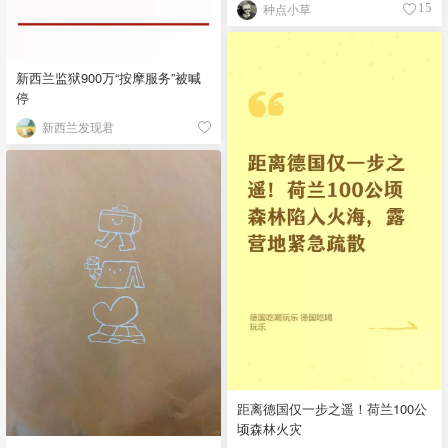
种点小草
15
新西兰监狱900万“按摩服务”被喊
停
新西兰发现君
距离德国仅一步之遥！荷兰100公
顷森林火灾