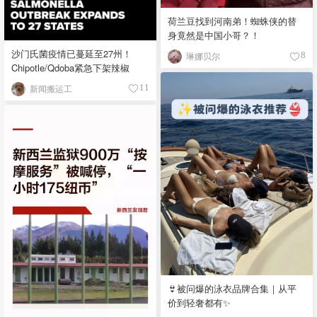
荷兰豆找到河南弟！蜘蛛侠的替
身竟然是中国小哥？！
沙门氏菌疫情已蔓延至27州！
琳娜贝尔
8
Chipotle/Qdoba紧急下架辣椒
新闻搬运工
11
👙被问爆的泳衣品牌合集｜从平
价到轻奢都有✨