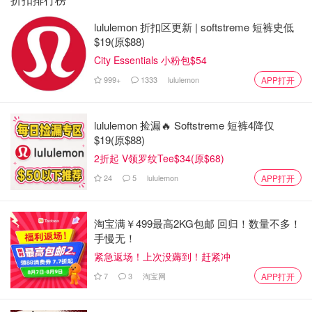
lululemon 折扣区更新 | softstreme 短裤史低
$19(原$88)
City Essentials 小粉包$54
999+
1333
lululemon
APP打开
lululemon 捡漏🔥 Softstreme 短裤4降仅
$19(原$88)
2折起 V领罗纹Tee$34(原$68)
24
5
lululemon
APP打开
淘宝满￥499最高2KG包邮 回归！数量不多！
手慢无！
紧急返场！上次没薅到！赶紧冲
7
3
淘宝网
APP打开