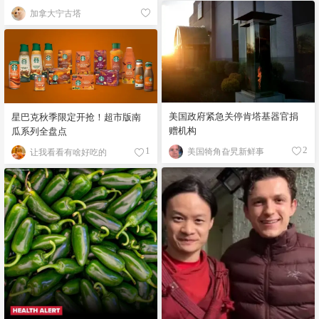
加拿大宁古塔
美国政府紧急关停肯塔基器官捐
星巴克秋季限定开抢！超市版南
赠机构
瓜系列全盘点
美国犄角旮旯新鲜事
2
让我看看有啥好吃的
1