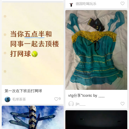
德国吃喝玩乐
第一次在下班后打网球
vtg分享*iconic by ___
毛球茶茶
9
jin___