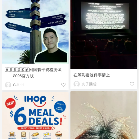
🇦🇺🇺🇸🇨🇦回国躺平资格测试
在等彩蛋这件事情上
——2026官方版
丸子脑袋
CJ111