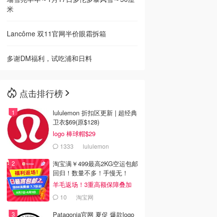
米
Lancôme 双11官网半价眼霜拆箱
多谢DM福利，试吃浦和日料
点击排行榜
lululemon 折扣区更新 | 超经典
卫衣$69(原$128)
logo 棒球帽$29
1333
lululemon
淘宝满￥499最高2KG空运包邮
回归！数量不多！手慢无！
羊毛返场！3重高额保障叠加
10
淘宝网
Patagonia官网 夏促 爆款logo