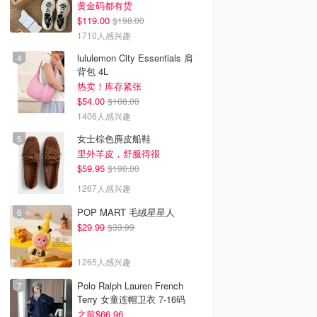
黄金码都有货
$119.00
$198.00
1710人感兴趣
lululemon City Essentials 肩
背包 4L
热卖！库存紧张
$54.00
$108.00
1406人感兴趣
女士棕色麂皮船鞋
里外羊皮，舒服得很
$59.95
$190.00
1267人感兴趣
POP MART 毛绒星星人
$29.99
$33.99
1265人感兴趣
Polo Ralph Lauren French
Terry 女童连帽卫衣 7-16码
之前$66.96