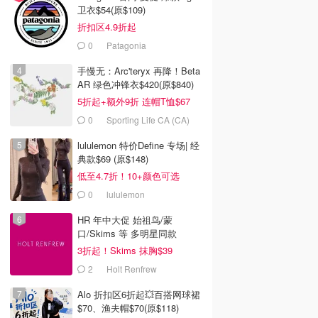
卫衣$54(原$109)
折扣区4.9折起
0
Patagonia
手慢无：Arc'teryx 再降！Beta
AR 绿色冲锋衣$420(原$840)
5折起+额外9折 连帽T恤$67
0
Sporting Life CA (CA)
lululemon 特价Define 专场| 经
典款$69 (原$148)
低至4.7折！10+颜色可选
0
lululemon
HR 年中大促 始祖鸟/蒙
口/Skims 等 多明星同款
3折起！Skims 抹胸$39
2
Holt Renfrew
Alo 折扣区6折起💥百搭网球裙
$70、渔夫帽$70(原$118)