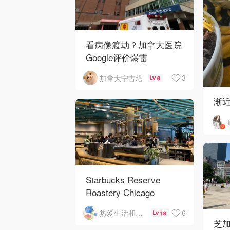
看病像渡劫？加拿大医院
Google评价爆雷
3
加拿大宁古塔
6
渐
Starbucks Reserve
Roastery Chicago
6
热爱生活和自由的轻舞飞扬
18
芝加