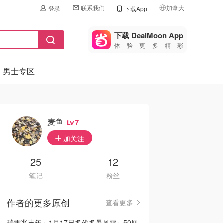
联系我们
加拿大
登录
下载App
🇺🇸
美国
下载 DealMoon App
体验更多精彩
🇨🇳
中国
男士专区
🇨🇦
加拿大
🇬🇧
英国
🇩🇪
德国
麦鱼
7
🇫🇷
加关注
法国
🇮🇹
25
12
意大利
笔记
粉丝
🇦🇺
澳洲
作者的更多原创
查看更多
🇳🇿
新西兰
瑞雪兆丰年～1月17日多伦多暴风雪～50厘