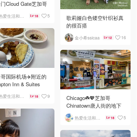
门Cloud Gate芝加哥
景❤️鳞次栉比的高楼
5
热爱生活和自由的轻舞飞扬
18
歌莉娅白色镂空针织衫真
的很百搭
16
金小希ssicaa
12
哥国际机场✈️附近的
pton Inn & Suites
emont Chicago
9
热爱生活和自由的轻舞飞扬
18
Chicago☘️💖芝加哥
Hare自助早餐
Chinatown唐人街的地下
mini小美食城
5
热爱生活和自由的轻舞飞扬
18