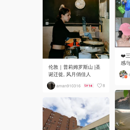
❤️
感/
伦敦｜普莉姆罗斯山 |圣
诞迁徙, 风月俏佳人
8
aman910316
14