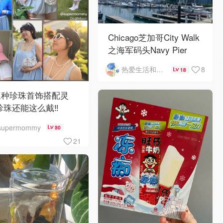
Chicago芝加哥City Walk
之海军码头Navy Pier
8
热爱生活和自由的轻舞飞扬
18
三种珍珠首饰搭配灵
珍珠还能这么戴‼️
supermommy
30
21