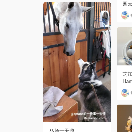
园云
河街
芝加
Ham
Ros
O'
马场一天游