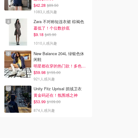
$42.28
$89.50
1083人感兴趣
Zara 不对称短连衣裙 棕褐色
蕞低了！个位数抄底
$9.18
$45.90
1010人感兴趣
New Balance 204L 绿银色休
闲鞋
明星都在穿的热门款！多色可选 3.8折
$59.98
$155.00
921人感兴趣
Unity Fitz Uprisal 抓绒卫衣
黄金码还在！氛围感之神
$53.99
$109.00
874人感兴趣