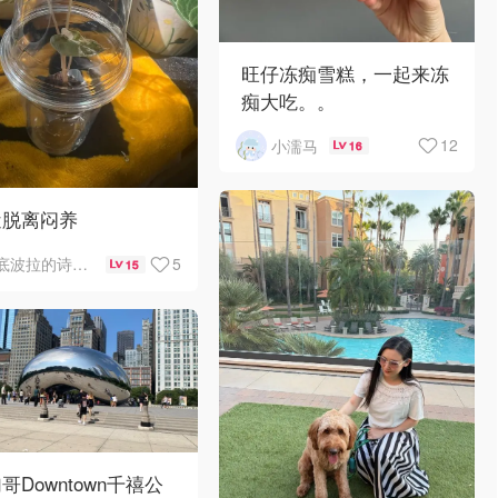
旺仔冻痴雪糕，一起来冻
痴大吃。。
12
小濡马
16
近脱离闷养
5
底波拉的诗与歌
15
哥Downtown千禧公