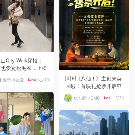
山City Walk穿搭｜
岁也爱宽松毛衣，上松
紧真的很救比例
🇬🇧《八仙！》主创来英
10
不要坚持要爱
14
国啦！首映礼抢票开启⏰
6
华人影业CMC
7