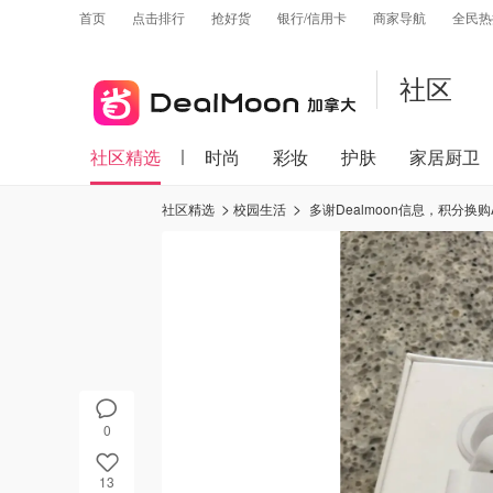
首页
点击排行
抢好货
银行/信用卡
商家导航
全民热
社区
社区精选
时尚
彩妆
护肤
家居厨卫
社区精选
校园生活
多谢Dealmoon信息，积分换购App
0
13