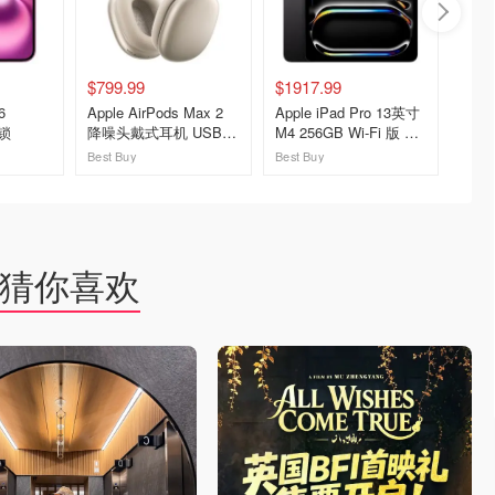
$799.99
$1917.99
$574.
6
Apple AirPods Max 2
Apple iPad Pro 13英寸
Apple 
无锁
降噪头戴式耳机 USB-C
M4 256GB Wi-Fi 版 黑
线耳机
星光色
色
Best Buy
Best Buy
Best Bu
去购买
去购买
猜你喜欢