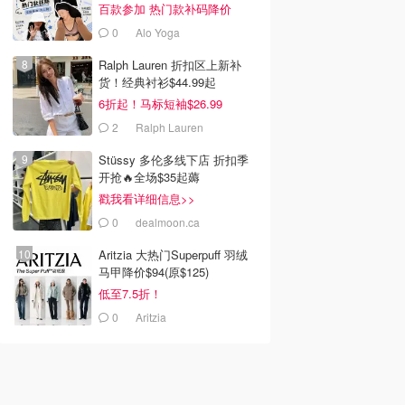
百款参加 热门款补码降价
0
Alo Yoga
Ralph Lauren 折扣区上新补
99
$499.97
$1099.99
$999.97
$1249.99
货！经典衬衫$44.99起
AirPods Pro 3 无
Apple Watch Series 10
Apple Watch Ultra 3
6折起！马标短袖$26.99
 主动降噪
42mm 钛金属表壳 黑色
49mm 钛金属表壳 米兰
运动表带
表带
2
Ralph Lauren
y
Best Buy
Best Buy
去购买
去购买
去购买
Stüssy 多伦多线下店 折扣季
开抢🔥全场$35起薅
戳我看详细信息>>
0
dealmoon.ca
Aritzia 大热门Superpuff 羽绒
马甲降价$94(原$125)
低至7.5折！
0
Aritzia