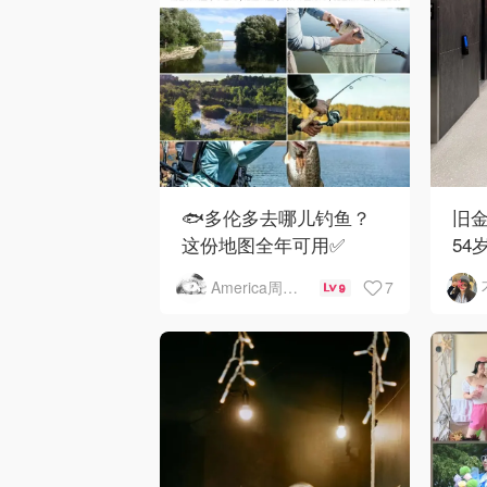
🐟多伦多去哪儿钓鱼？
旧金
这份地图全年可用✅
54
下
7
America周末快讯
9