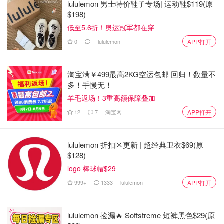
lululemon 男士特价鞋子专场| 运动鞋$119(原
$198)
低至5.6折！奥运冠军都在穿
0
lululemon
APP打开
淘宝满￥499最高2KG空运包邮 回归！数量不
多！手慢无！
羊毛返场！3重高额保障叠加
12
7
淘宝网
APP打开
lululemon 折扣区更新 | 超经典卫衣$69(原
$128)
logo 棒球帽$29
999+
1333
lululemon
APP打开
lululemon 捡漏🔥 Softstreme 短裤黑色$29(原