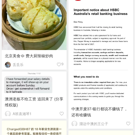
北京美食🥘 费大厨辣椒炒肉
丢丢乐
9
澳洲老板不给工资 追回来了 (分享
维权版)
中澳开麦37-银行都说不赚钱了，
A班袁湘琴1
还有啥赚钱
溜达中澳的王公子