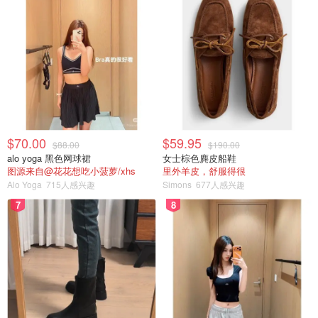
$70.00
$59.95
$88.00
$190.00
alo yoga 黑色网球裙
女士棕色麂皮船鞋
图源来自@花花想吃小菠萝/xhs
里外羊皮，舒服得很
Alo Yoga
715人感兴趣
Simons
677人感兴趣
7
8