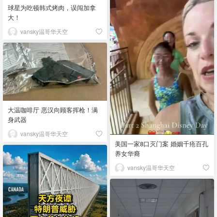
球星为吃顿韩式烤肉，误闯加拿
大！
vansky温哥华天空
大温咖啡厅 恶汉向顾客挥枪！满
身武器
vansky温哥华天空
美国一家8口灭门案 婚姻千疮百孔
养女华裔
vansky温哥华天空