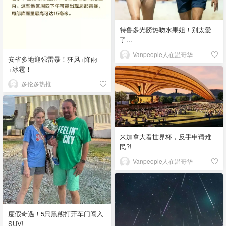
特鲁多光膀热吻水果姐！别太爱
了…
Vanpeople人在温哥华
安省多地迎强雷暴！狂风+降雨
+冰雹！
多伦多热推
来加拿大看世界杯，反手申请难
民?!
Vanpeople人在温哥华
度假奇遇！5只黑熊打开车门闯入
SUV!