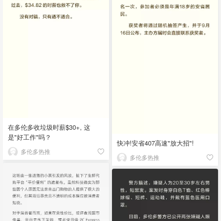
在多伦多收垃圾时薪$30+, 这
是"好工作"吗？
快冲!安省407高速"放大招"!
多伦多热推
多伦多热推