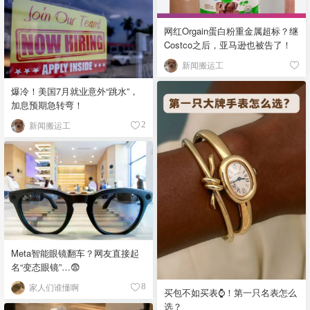
网红Orgain蛋白粉重金属超标？继
Costco之后，亚马逊也被告了！
新闻搬运工
爆冷！美国7月就业意外“跳水”，
加息预期急转弯！
新闻搬运工
2
Meta智能眼镜翻车？网友直接起
名“变态眼镜”…😨
家人们谁懂啊
8
买包不如买表⌚️！第一只名表怎么
选？