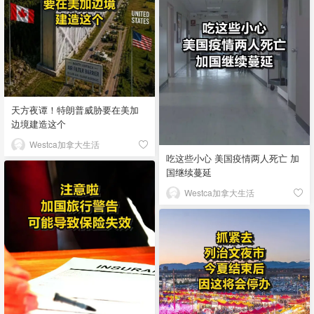
天方夜谭！特朗普威胁要在美加
边境建造这个
Westca加拿大生活
吃这些小心 美国疫情两人死亡 加
国继续蔓延
Westca加拿大生活