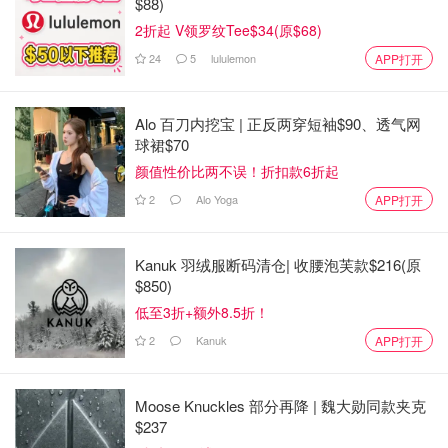
$88)
2折起 V领罗纹Tee$34(原$68)
24
5
lululemon
APP打开
Alo 百刀内挖宝 | 正反两穿短袖$90、透气网
球裙$70
颜值性价比两不误！折扣款6折起
2
Alo Yoga
APP打开
Kanuk 羽绒服断码清仓| 收腰泡芙款$216(原
$850)
低至3折+额外8.5折！
2
Kanuk
APP打开
Moose Knuckles 部分再降 | 魏大勋同款夹克
$237