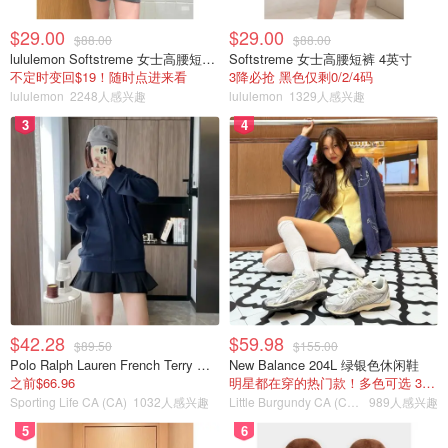
$29.00
$29.00
$88.00
$88.00
lululemon Softstreme 女士高腰短裤 10cm
Softstreme 女士高腰短裤 4英寸
不定时变回$19！随时点进来看
3降必抢 黑色仅剩0/2/4码
lululemon
2248人感兴趣
lululemon
1329人感兴趣
3
4
$42.28
$59.98
$89.50
$155.00
Polo Ralph Lauren French Terry 女童连帽卫衣 7-16码
New Balance 204L 绿银色休闲鞋
之前$66.96
明星都在穿的热门款！多色可选 3.8折
Sporting Life CA (CA)
1032人感兴趣
Little Burgundy CA (CA）
989人感兴趣
5
6