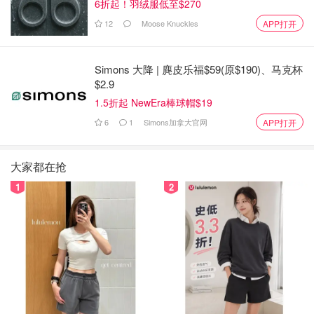
6折起！羽绒服低至$270
12
Moose Knuckles
APP打开
Simons 大降 | 麂皮乐福$59(原$190)、马克杯
$2.9
1.5折起 NewEra棒球帽$19
6
1
Simons加拿大官网
APP打开
大家都在抢
1
2