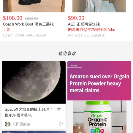
$108.00
$90.00
$360.00
Coach Work Boot 黑色工装靴
ALO 正反两穿短袖
上新
图源来自@年糕好好吃-/xhs
Coach Outlet
668人感兴趣
Alo Yoga
668人感兴趣
猜你喜欢
SpaceX火箭真的撞上月球了！首
批现场照片曝光
瓜田里的猹