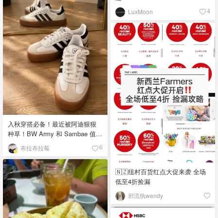
LuxMoon
4
入秋穿搭必备！最近被阿迪狠狠
种草！BW Army 和 Sambae 值得
拥有！
布拉布拉莓
6
🇳🇿纽村百货红点大促来袭 全场
低至4折捡漏
邪流纨wendy