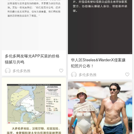
多伦多网友曝光APP买菜的价格
华人区Steeles&WardenX侵案嫌
猫腻引共鸣
犯照片公布！
多伦多热推
多伦多热推