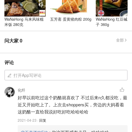
WaNaHong 马来风味糯
五芳斋 蛋黄猪肉粽 200g
WaNaHong 红豆碱水粽
米饭 280克
子 360g
问大家
0
全部
评论
打开App写评论
化纤
好早以前吃过这个奶酪就喜欢了 不过后来n久都没吃，最
近又开始吃上了。上次去shoppers买，旁边的大妈看着
这奶酪一直给我说好吃好吃哈哈哈哈
2021-04-23
· 回复