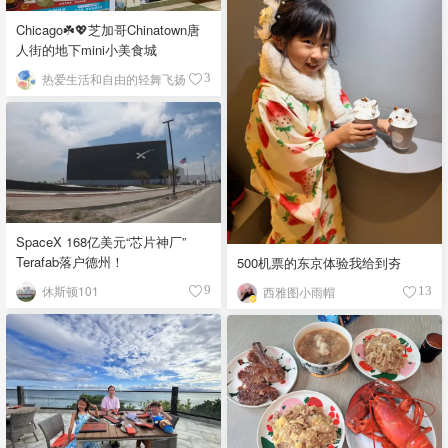
Chicago☘️💖芝加哥Chinatown唐
人街的地下mini小美食城
热爱生活和自由的轻舞飞扬
3
SpaceX 168亿美元“芯片神厂”
Terafab落户德州！
500机票的东京体验我给到夯
休斯顿101
9
西雅图小雨帽
13