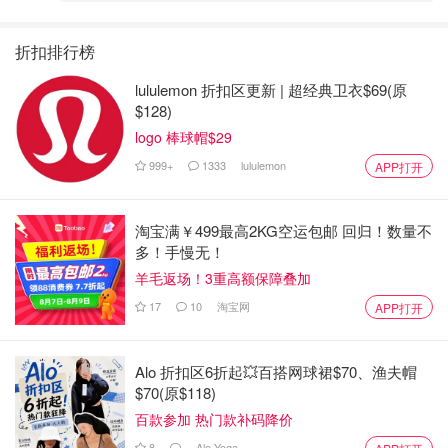
折扣排行榜
lululemon 折扣区更新 | 超经典卫衣$69(原
$128)
logo 棒球帽$29
999+
1333
lululemon
APP打开
淘宝满￥499最高2KG空运包邮 回归！数量不
多！手慢无！
羊毛返场！3重高额保障叠加
17
10
淘宝网
APP打开
Alo 折扣区6折起💥百搭网球裙$70、渔夫帽
$70(原$118)
百款参加 热门款补码降价
8
Alo Yoga