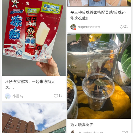
❤️三种珍珠首饰搭配灵感/珍珠还
能这么戴‼️
supermommy
21
旺仔冻痴雪糕，一起来冻痴大
吃。。
小濡马
12
渐近脱离闷养
底波拉的诗与歌
5