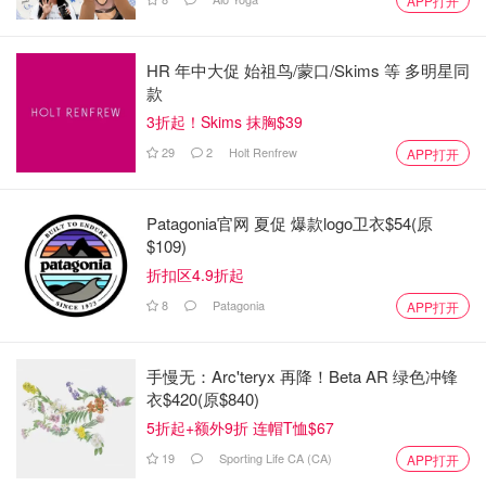
APP打开
HR 年中大促 始祖鸟/蒙口/Skims 等 多明星同
款
3折起！Skims 抹胸$39
29
2
Holt Renfrew
APP打开
Patagonia官网 夏促 爆款logo卫衣$54(原
$109)
折扣区4.9折起
8
Patagonia
APP打开
手慢无：Arc'teryx 再降！Beta AR 绿色冲锋
衣$420(原$840)
5折起+额外9折 连帽T恤$67
19
Sporting Life CA (CA)
APP打开