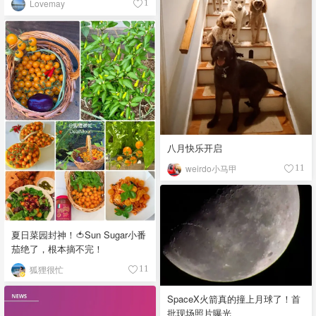
Lovemay
1
八月快乐开启
weirdo小马甲
11
夏日菜园封神！🍅Sun Sugar小番
茄绝了，根本摘不完！
狐狸很忙
11
SpaceX火箭真的撞上月球了！首
批现场照片曝光