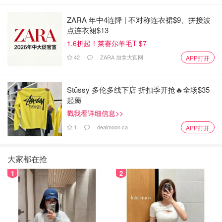
ZARA 年中4连降 | 不对称连衣裙$9、拼接波
点连衣裙$13
1.6折起！莱赛尔羊毛T $7
42
ZARA 加拿大官网
APP打开
Stüssy 多伦多线下店 折扣季开抢🔥全场$35
起薅
戳我看详细信息>>
1
dealmoon.ca
APP打开
大家都在抢
1
2