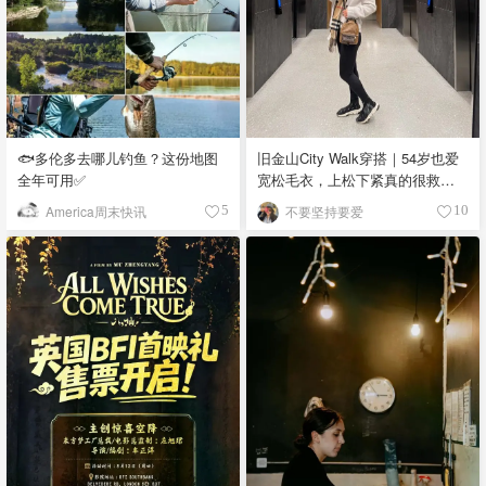
🐟多伦多去哪儿钓鱼？这份地图
旧金山City Walk穿搭｜54岁也爱
全年可用✅
宽松毛衣，上松下紧真的很救比
例
America周末快讯
不要坚持要爱
5
10