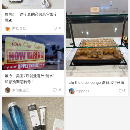
氛围灯｜这个真的必须给它加个
赞🌊
西瓜瓜瓜
10
爆冷！美国7月就业意外“跳水”，
加息预期急转弯！
sfo the club lounge 夏日出行伙食
新闻搬运工
16
hippo11
4