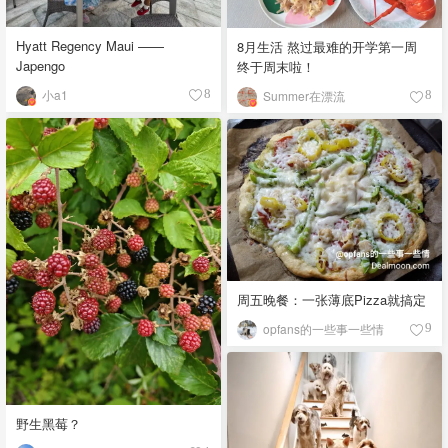
Hyatt Regency Maui ——
8月生活 熬过最难的开学第一周
Japengo
终于周末啦！
小a1
8
Summer在漂流
8
周五晚餐：一张薄底Pizza就搞定
opfans的一些事一些情
9
野生黑莓？