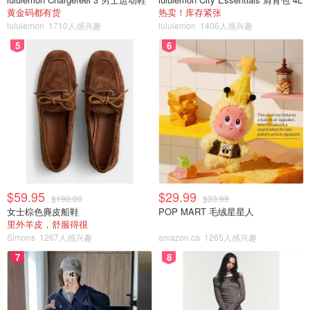
黄金码都有货
热卖！库存紧张
lululemon
1710人感兴趣
lululemon
1406人感兴趣
5
6
$59.95
$29.99
$190.00
$33.99
女士棕色麂皮船鞋
POP MART 毛绒星星人
里外羊皮，舒服得很
Simons
1267人感兴趣
amazon.ca
1265人感兴趣
7
8