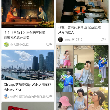
伦敦｜普莉姆罗斯山 |圣诞迁徙,
风月俏佳人
🇬🇧《八仙！》主创来英国啦！
首映礼抢票开启⏰
aman910316
5
华人影业CMC
6
Chicago芝加哥City Walk之海军码
头Navy Pier
热爱生活和自由的轻舞飞扬
8