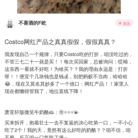
不喜酒的F屹
关注
Costco网红产品之真真假假，假假真真？
我发现自己一个规律，只要Costco吃的打折，咱没吃过的，
不管三七二十一就是买！！每次买回家，总被询问：哎呦，
这东西一看就不好吃！为啥买？？我的理由永远是：打折
呀！！便宜个几块钱也是钱💰，别把蚂蚁不当肉，哈哈哈
😂，现在又莫名其妙多了一个借口：网红产品！！家里人
现在都懒得管我了，地位直线下降！
萧亚轩版微笑牛奶酪🧀️：🉑️⭐️⭐️⭐️💫
买来拆开，抱着壮士一去不复返的决心吃第一口，一不小心
吃了2个！我的天，竟然有这么好吃的奶酪？？咱不信，咱
不服，反正咱一口气吃了俩～