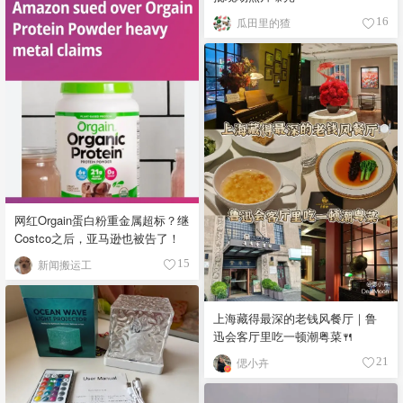
瓜田里的猹
16
网红Orgain蛋白粉重金属超标？继
Costco之后，亚马逊也被告了！
新闻搬运工
15
上海藏得最深的老钱风餐厅｜鲁
迅会客厅里吃一顿潮粤菜🍴
偲小卉
21