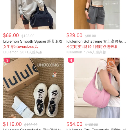
$69.00
$29.00
$128.00
$88.00
lululemon Smooth Spacer 经典卫衣
lululemon Softstreme 女士高腰短裤 10cm
女生穿出oversized风
不定时变回$19！随时点进来看
lululemon
2071人感兴趣
lululemon
1746人感兴趣
3
4
$119.00
$54.00
$198.00
$108.00
lululemon Chargefeel 3 男士运动鞋
lululemon City Essentials 肩背包 4L