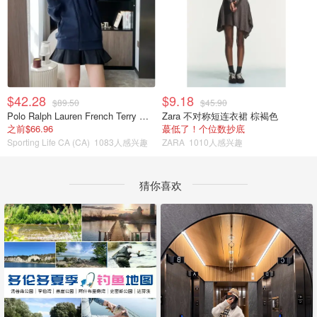
$42.28
$9.18
$89.50
$45.90
Polo Ralph Lauren French Terry 女童连帽卫衣 7-16码
Zara 不对称短连衣裙 棕褐色
之前$66.96
蕞低了！个位数抄底
Sporting Life CA (CA)
1083人感兴趣
ZARA
1010人感兴趣
猜你喜欢