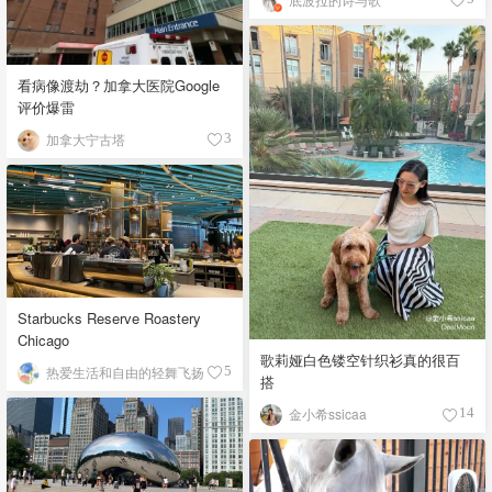
看病像渡劫？加拿大医院Google
评价爆雷
加拿大宁古塔
3
Starbucks Reserve Roastery
Chicago
歌莉娅白色镂空针织衫真的很百
热爱生活和自由的轻舞飞扬
5
搭
金小希ssicaa
14