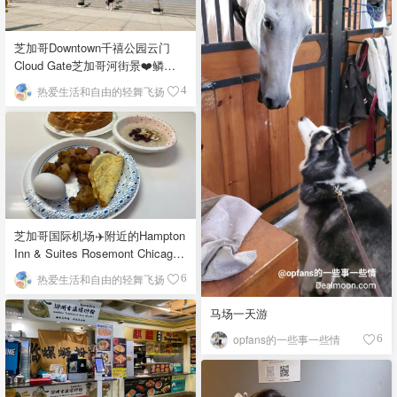
芝加哥Downtown千禧公园云门
Cloud Gate芝加哥河街景❤️鳞次
栉比的高楼
热爱生活和自由的轻舞飞扬
4
芝加哥国际机场✈️附近的Hampton
Inn & Suites Rosemont Chicago
O'Hare自助早餐
热爱生活和自由的轻舞飞扬
6
马场一天游
opfans的一些事一些情
6