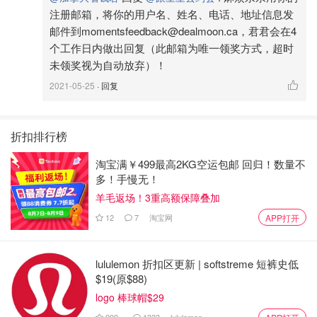
注册邮箱，将你的用户名、姓名、电话、地址信息发
邮件到momentsfeedback@dealmoon.ca，君君会在4
个工作日内做出回复（此邮箱为唯一领奖方式，超时
未领奖视为自动放弃）！
2021-05-25
· 回复
折扣排行榜
淘宝满￥499最高2KG空运包邮 回归！数量不
多！手慢无！
羊毛返场！3重高额保障叠加
12
7
淘宝网
APP打开
lululemon 折扣区更新 | softstreme 短裤史低
$19(原$88)
logo 棒球帽$29
999+
1333
lululemon