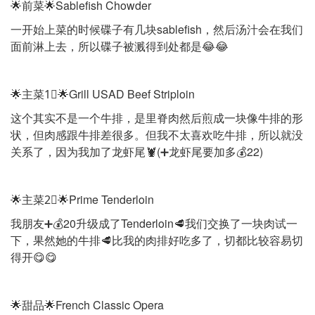
🌟前菜🌟Sablefish Chowder
一开始上菜的时候碟子有几块sablefish，然后汤汁会在我们
面前淋上去，所以碟子被溅得到处都是😂😂
🌟主菜1⃣️🌟Grill USAD Beef Striploin
这个其实不是一个牛排，是里脊肉然后煎成一块像牛排的形
状，但肉感跟牛排差很多。但我不太喜欢吃牛排，所以就没
关系了，因为我加了龙虾尾🦞(➕龙虾尾要加多💰22)
🌟主菜2⃣️🌟Prime Tenderloin
我朋友➕💰20升级成了Tenderloin🥩我们交换了一块肉试一
下，果然她的牛排🥩比我的肉排好吃多了，切都比较容易切
得开😋😋
🌟甜品🌟French Classic Opera