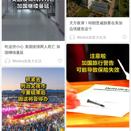
天方夜谭！特朗普威胁要在美加
边境建造这个
Westca加拿大生活
吃这些小心 美国疫情两人死亡 加
国继续蔓延
Westca加拿大生活