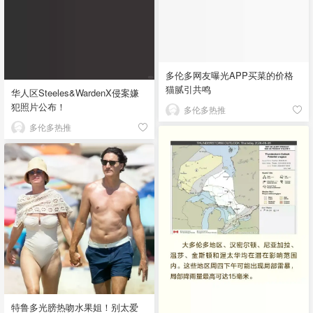
多伦多网友曝光APP买菜的价格
猫腻引共鸣
华人区Steeles&WardenX侵案嫌
犯照片公布！
多伦多热推
多伦多热推
特鲁多光膀热吻水果姐！别太爱