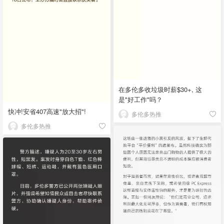
在多伦多收垃圾时薪$30+, 这
是"好工作"吗？
快冲!安省407高速"放大招"!
多伦多热推
多伦多热推