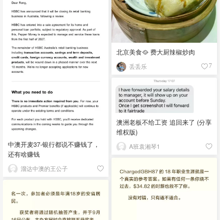
北京美食🥘 费大厨辣椒炒肉
丢丢乐
7
澳洲老板不给工资 追回来了 (分享
维权版)
中澳开麦37-银行都说不赚钱了，
A班袁湘琴1
还有啥赚钱
溜达中澳的王公子