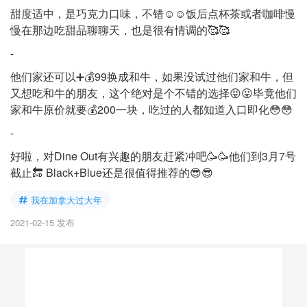
甜度适中，是巧克力口味，不错☺️☺️饭后点杯茶或者咖啡慢
慢在那边吃甜品聊聊天，也是很有情调的🥰🥰
-
他们家还可以➕💰99换成和牛，如果没试过他们家和牛，但
又想吃和牛的朋友，这个绝对是个不错的选择😝😛毕竟他们
家和牛原价就要💰200一块，吃过的人都知道入口即化😳😳
-
好啦，对Dine Out有兴趣的朋友赶紧冲吧🥳🥳他们到3月7号
截止🔚 Black+Blue还是很值得推荐的😎😎
我在加拿大过大年
2021-02-15 发布