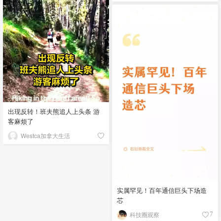
出现反转！班夫熊追人上头条 游
客麻烦了
Westca加拿大生活
实属罕见！百年通信巨头下场造
芯
科技圈观察
7