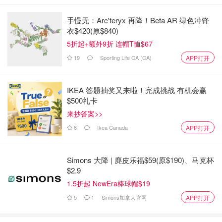
手慢无：Arc'teryx 再降！Beta AR 绿色冲锋
衣$420(原$840)
5折起+额外9折 连帽T恤$67
19
Sporting Life CA (CA)
APP打开
IKEA 答题抽奖又来啦！完成挑战 有机会赢
$500礼卡
来抄答案>>
6
Ikea Canada
APP打开
Simons 大降 | 麂皮乐福$59(原$190)、马克杯
$2.9
1.5折起 NewEra棒球帽$19
5
1
Simons加拿大官网
APP打开