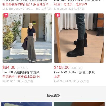
明星都在穿的热门款！多色可选 3.8折
码全！史低价，之前$99
Little Burgundy CA (CA）
869人感兴趣
lululemon
826人感兴趣
7
8
$64.00
$108.00
$148.00
$360.00
Daydrift 高腰阔腿裤 常规款
Coach Work Boot 黑色工装靴
罕见码全！真史低上次$114
上新
lululemon
709人感兴趣
Coach Outlet
628人感兴趣
猜你喜欢