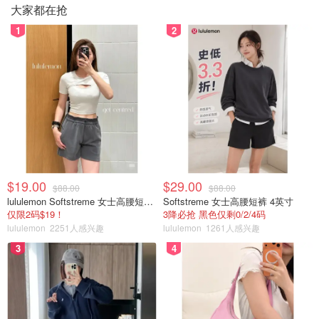
大家都在抢
1
2
$19.00
$29.00
$88.00
$88.00
lululemon Softstreme 女士高腰短裤 10cm
Softstreme 女士高腰短裤 4英寸
仅限2码$19！
3降必抢 黑色仅剩0/2/4码
lululemon
2251人感兴趣
lululemon
1261人感兴趣
3
4