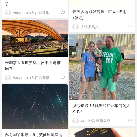
了…
安省多地迎强雷暴！狂风+降雨
Vanpeople人在温哥华
+冰雹！
多伦多热推
来加拿大看世界杯，反手申请难
民?!
Vanpeople人在温哥华
度假奇遇！5只黑熊打开车门闯入
SUV!
vansky温哥华天空
温哥华的浪漫：8月英仙座流星雨