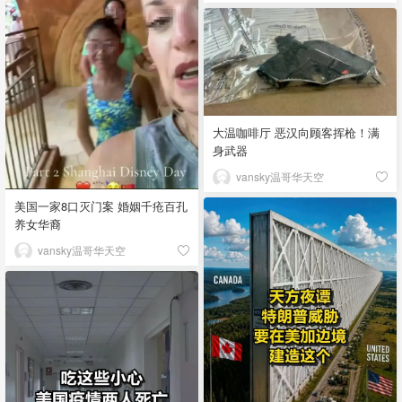
大温咖啡厅 恶汉向顾客挥枪！满
身武器
vansky温哥华天空
美国一家8口灭门案 婚姻千疮百孔
养女华裔
vansky温哥华天空