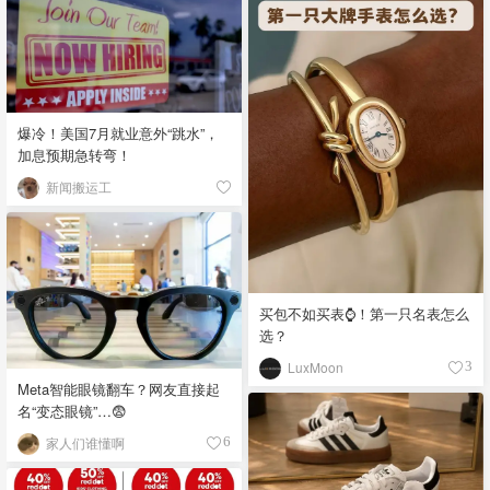
爆冷！美国7月就业意外“跳水”，
加息预期急转弯！
新闻搬运工
买包不如买表⌚️！第一只名表怎么
选？
LuxMoon
3
Meta智能眼镜翻车？网友直接起
名“变态眼镜”…😨
家人们谁懂啊
6