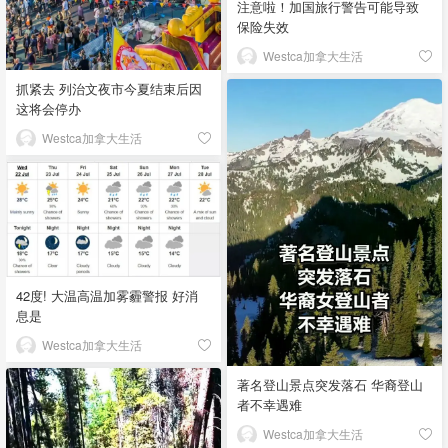
注意啦！加国旅行警告可能导致
保险失效
Westca加拿大生活
抓紧去 列治文夜市今夏结束后因
这将会停办
Westca加拿大生活
42度! 大温高温加雾霾警报 好消
息是
Westca加拿大生活
著名登山景点突发落石 华裔登山
者不幸遇难
Westca加拿大生活