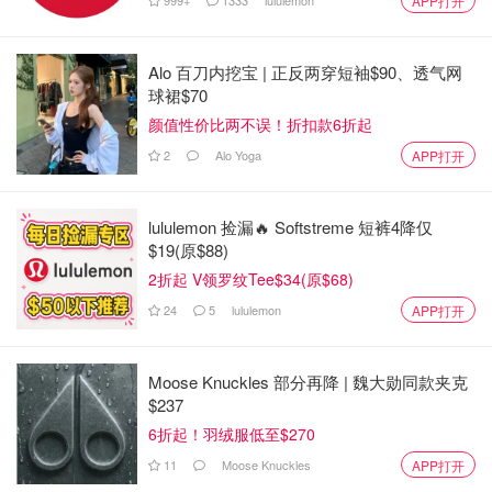
APP打开
Alo 百刀内挖宝 | 正反两穿短袖$90、透气网
球裙$70
颜值性价比两不误！折扣款6折起
2
Alo Yoga
APP打开
lululemon 捡漏🔥 Softstreme 短裤4降仅
$19(原$88)
2折起 V领罗纹Tee$34(原$68)
24
5
lululemon
APP打开
Moose Knuckles 部分再降 | 魏大勋同款夹克
$237
6折起！羽绒服低至$270
11
Moose Knuckles
APP打开