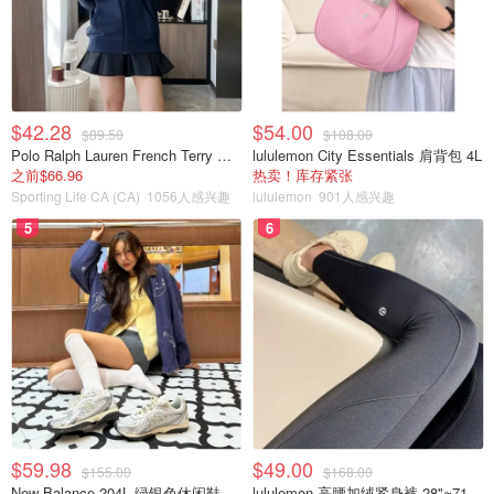
$42.28
$54.00
$89.50
$108.00
Polo Ralph Lauren French Terry 女童连帽卫衣 7-16码
lululemon City Essentials 肩背包 4L
之前$66.96
热卖！库存紧张
Sporting Life CA (CA)
1056人感兴趣
lululemon
901人感兴趣
5
6
$59.98
$49.00
$155.00
$168.00
New Balance 204L 绿银色休闲鞋
lululemon 高腰加绒紧身裤 28"≈71cm 5个口袋