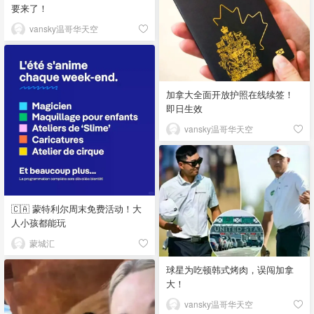
要来了！
vansky温哥华天空
加拿大全面开放护照在线续签！
即日生效
vansky温哥华天空
🇨🇦 蒙特利尔周末免费活动！大
人小孩都能玩
蒙城汇
球星为吃顿韩式烤肉，误闯加拿
大！
vansky温哥华天空