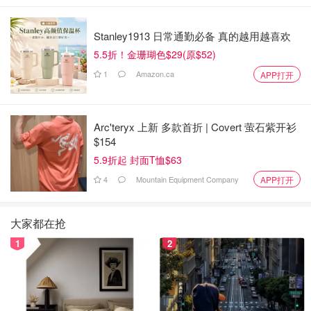
Stanley1913 日常通勤必备 真的越用越喜欢
5.5折！金珊瑚色$29(原$52)
1
Amazon.ca
APP打开
Arc'teryx 上新 多款首折 | Covert 萤石紫开衫
$154
5.9折起 封面T恤$63
4
Mountain Equipment Company
APP打开
大家都在抢
1
2