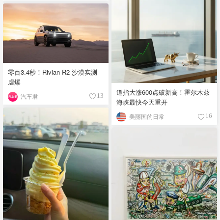
零百3.4秒！Rivian R2 沙漠实测
虐爆
道指大涨600点破新高！霍尔木兹
汽车君
13
海峡最快今天重开
美丽国的日常
16