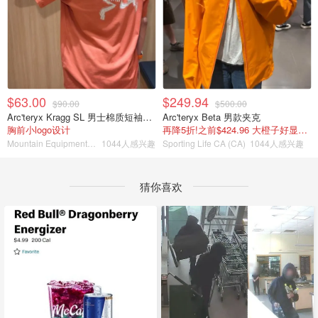
$63.00
$249.94
$90.00
$500.00
Arc'teryx Kragg SL 男士棉质短袖T恤
Arc'teryx Beta 男款夹克
胸前小logo设计
再降5折!之前$424.96 大橙子好显白 蹲补
Mountain Equipment Company
1044人感兴趣
Sporting Life CA (CA)
1044人感兴趣
猜你喜欢