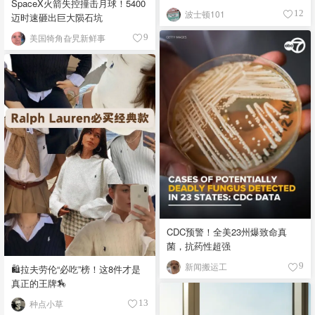
SpaceX火箭失控撞击月球！5400
波士顿101
12
迈时速砸出巨大陨石坑
美国犄角旮旯新鲜事
9
CDC预警！全美23州爆致命真
菌，抗药性超强
新闻搬运工
9
🛍️拉夫劳伦“必吃”榜！这8件才是
真正的王牌🏇
种点小草
13