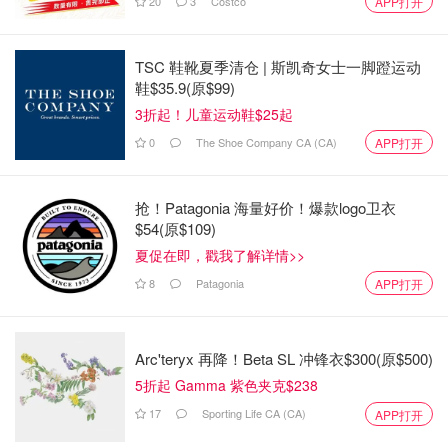
20
3
Costco
APP打开
TSC 鞋靴夏季清仓 | 斯凯奇女士一脚蹬运动
鞋$35.9(原$99)
3折起！儿童运动鞋$25起
0
The Shoe Company CA (CA)
APP打开
抢！Patagonia 海量好价！爆款logo卫衣
$54(原$109)
夏促在即，戳我了解详情>>
8
Patagonia
APP打开
Arc'teryx 再降！Beta SL 冲锋衣$300(原$500)
5折起 Gamma 紫色夹克$238
17
Sporting Life CA (CA)
APP打开