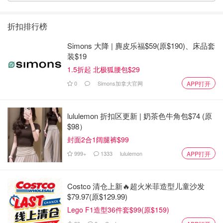
折扣排行榜
Simons 大降 | 麂皮乐福$59(原$190)、床品套
装$19
1.5折起 北极狐腰包$29
0
Simons加拿大官网
APP打开
lululemon 折扣区更新 | 奶茶色牛角包$74 (原
$98）
封面2合1阔腿裤$99
999+
1333
lululemon
APP打开
Costco 清仓上新🔥超火米菲造型儿童沙发
$79.97(原$129.99)
Lego F1造型36件套$99(原$159)