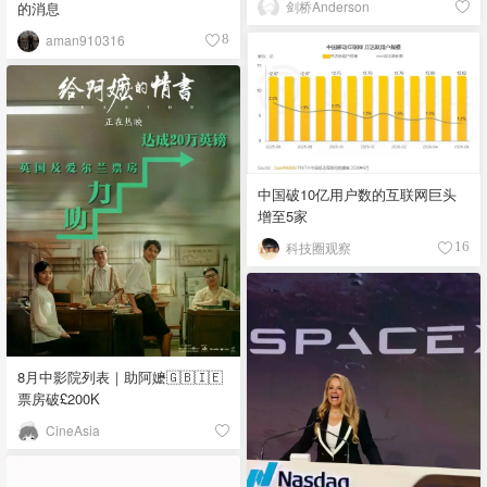
剑桥Anderson
的消息
aman910316
8
中国破10亿用户数的互联网巨头
增至5家
科技圈观察
16
8月中影院列表｜助阿嬷🇬🇧🇮🇪
票房破£200K
CineAsia