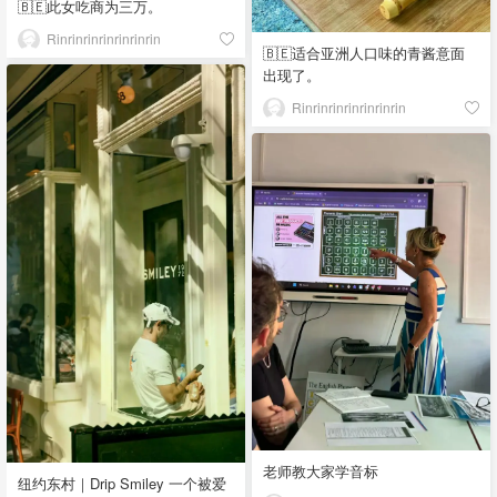
🇧🇪此女吃商为三万。
Rinrinrinrinrinrinrin
🇧🇪适合亚洲人口味的青酱意面
出现了。
Rinrinrinrinrinrinrin
老师教大家学音标
纽约东村｜Drip Smiley 一个被爱