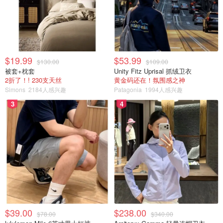
$19.99
$53.99
$130.00
$109.00
被套+枕套
Unity Fitz Uprisal 抓绒卫衣
2折了！! 230支天丝
黄金码还在！氛围感之神
Simons
2184人感兴趣
Patagonia
1994人感兴趣
3
4
$39.00
$238.00
$78.00
$340.00