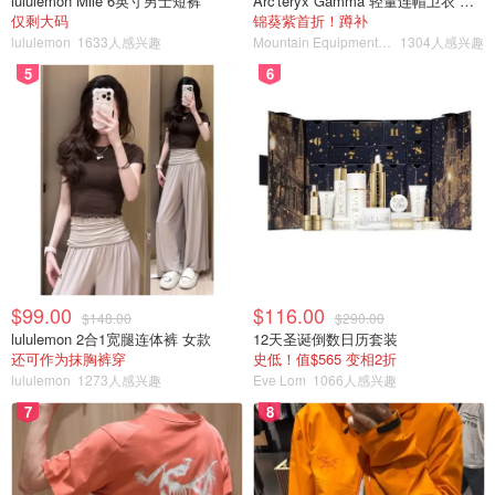
lululemon Mile 6英寸男士短裤
Arc'teryx Gamma 轻量连帽卫衣 女款
仅剩大码
锦葵紫首折！蹲补
lululemon
1633人感兴趣
Mountain Equipment Company
1304人感兴趣
5
6
$99.00
$116.00
$148.00
$290.00
lululemon 2合1宽腿连体裤 女款
12天圣诞倒数日历套装
还可作为抹胸裤穿
史低！值$565 变相2折
lululemon
1273人感兴趣
Eve Lom
1066人感兴趣
7
8