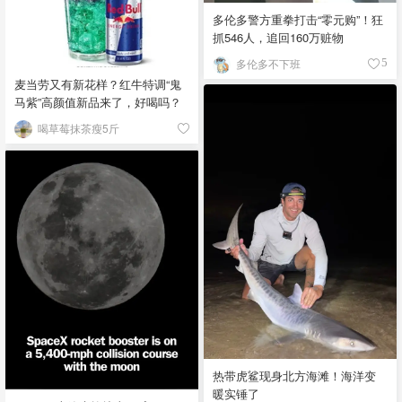
多伦多警方重拳打击“零元购”！狂
抓546人，追回160万赃物
多伦多不下班
5
麦当劳又有新花样？红牛特调“鬼
马紫”高颜值新品来了，好喝吗？
喝草莓抹茶瘦5斤
热带虎鲨现身北方海滩！海洋变
暖实锤了