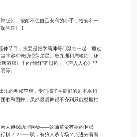
大神版》，按耐不住自己安利的小手，给安利一
侦探学院》！
延伸节目，主要是把学霸帅哥们聚在一起，通过
🏻阵容有老助理蒲熠星、唐九洲和周峻纬，还
玫瑰酒店》里的“甄红”齐思钧，《声入人心》里
明明等。
情出现的明侦空档，专门搞了学霸们的剧本杀和
了团歌和团舞，虽然最后舞蹈不齐到只能怼脸拍
素人侦探助理啊🥱——这蒲草蛮有梗的啊😊
飞行棋？？——咦，有狼人杀专场？点进去看看