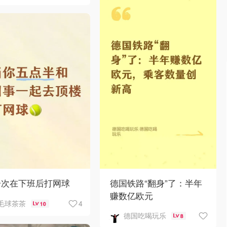
一次在下班后打网球
德国铁路“翻身”了：半年
赚数亿欧元
4
毛球茶茶
10
德国吃喝玩乐
8