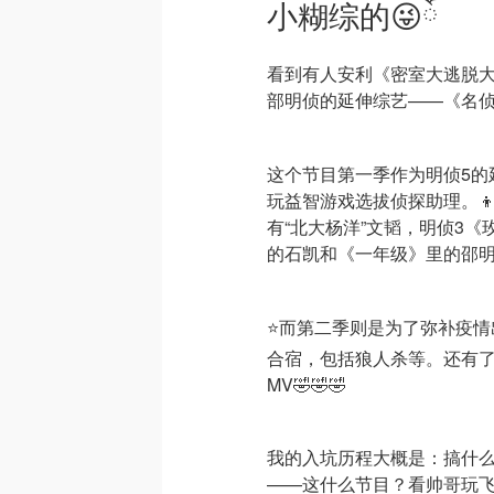
小糊综的😜ོ
看到有人安利《密室大逃脱
部明侦的延伸综艺——《名
这个节目第一季作为明侦5的
玩益智游戏选拔侦探助理。
有“北大杨洋”文韬，明侦3《
的石凯和《一年级》里的邵
⭐️而第二季则是为了弥补疫
合宿，包括狼人杀等。还有
MV🤣🤣🤣
我的入坑历程大概是：搞什么
——这什么节目？看帅哥玩