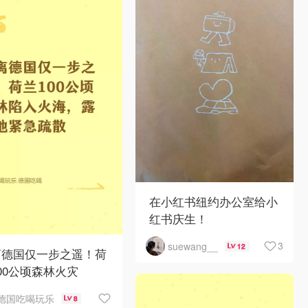
在小红书纽约办公室给小
红书庆生！
3
suewang__
12
离德国仅一步之遥！荷
00公顷森林火灾
德国吃喝玩乐
8