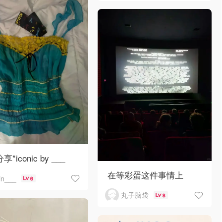
分享*iconic by ___
在等彩蛋这件事情上
jin___
6
丸子脑袋
8