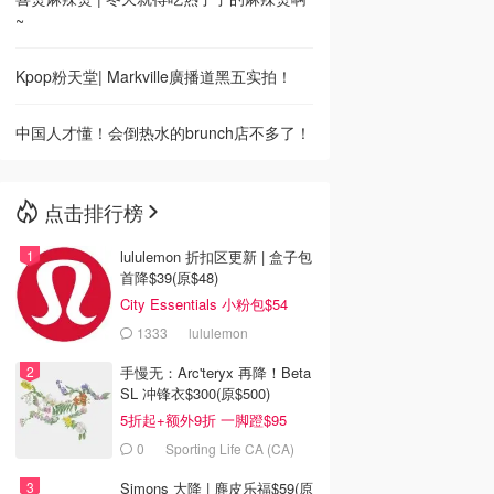
~
Kpop粉天堂| Markville廣播道黑五实拍！
中国人才懂！会倒热水的brunch店不多了！
点击排行榜
lululemon 折扣区更新 | 盒子包
首降$39(原$48)
City Essentials 小粉包$54
1333
lululemon
手慢无：Arc'teryx 再降！Beta
SL 冲锋衣$300(原$500)
5折起+额外9折 一脚蹬$95
0
Sporting Life CA (CA)
Simons 大降 | 麂皮乐福$59(原