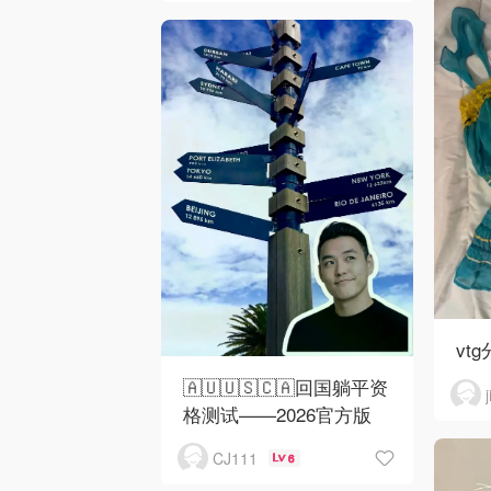
vtg
🇦🇺🇺🇸🇨🇦回国躺平资
格测试——2026官方版
CJ111
6