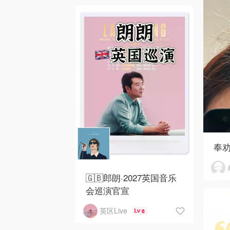
奉
🇬🇧郎朗·2027英国音乐
会巡演官宣
英区Live
6