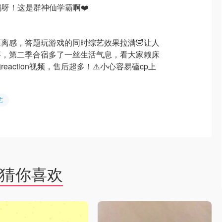
妈呀！这是群神仙学霸啊❤️
离感，答题玩游戏的同时综艺效果拉满🤣让人
事，第二季合宿多了一丝生活气息，看大家赖床
action视频，售后超多！⚠️小心容易磕cp上
艺
猜你喜欢