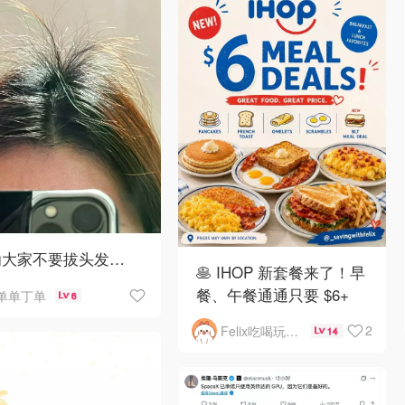
劝大家不要拔头发…
🥞 IHOP 新套餐来了！早
餐、午餐通通只要 $6+
单单丁单
6
2
Felix吃喝玩乐不破产
14