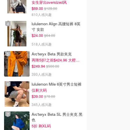
女生穿出oversized风
$69.00
$128.00
810人感兴趣
lululemon Align 高腰短裤 8英
寸 女款
$24.00
$64.00
518人感兴趣
Arc'teryx Beta 男款夹克
再降5折!之前$424.96 大橙子好显白 蹲补
$249.94
$500.00
393人感兴趣
lululemon Mile 6英寸男士短裤
仅剩大码
$39.00
$78.00
345人感兴趣
Arc'teryx Beta SL 男士夹克 黑
色
5折 剩XL码