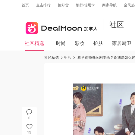
首页
点击排行
抢好货
银行/信用卡
商家导航
全民热
社区
社区精选
时尚
彩妆
护肤
家居厨卫
社区精选
生活
看学霸帅哥玩剧本杀？论我是怎么迷
0
13