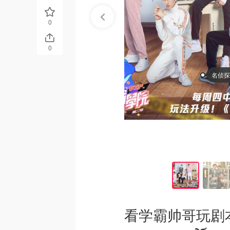
0
0
名侦
看学霸帅哥玩剧