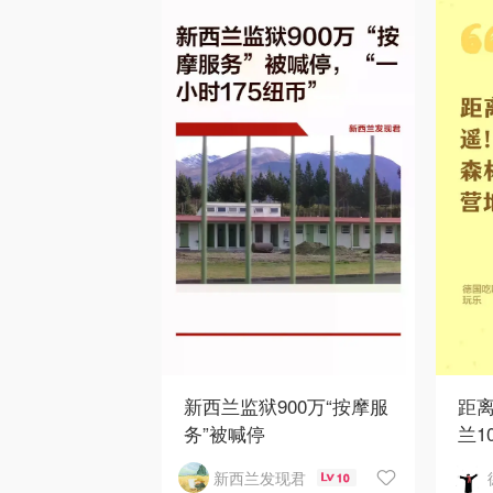
新西兰监狱900万“按摩服
距
务”被喊停
兰1
新西兰发现君
10