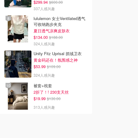
$299.94
$600.00
337人感兴趣
lululemon 女士Ventilated透气
可收纳跑步夹克
夏日透气凉爽皮肤衣
$134.00
$188.00
324人感兴趣
Unity Fitz Uprisal 抓绒卫衣
黄金码还在！氛围感之神
$53.99
$109.00
324人感兴趣
被套+枕套
2折了！! 230支天丝
$19.99
$130.00
313人感兴趣