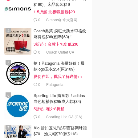
$190)、床品套装$19
1.5折起 北极狐腰包$29
0
Simons加拿大官网
Coach奥莱 疯狂大跳水💥格纹
麻将包$96(直降$63)！
3折起！金标卡包史低$36
0
Coach Outlet CA
抢！Patagonia 海量好价！爆
款logo卫衣$54(原$109)
夏促在即，戳我了解详情>>
0
Patagonia
Sporting Life 薅童款！adidas
白色短袖仅$26(成人款$34)
5折起+额外8折起
0
Sporting Life CA (CA)
Alo 折扣区6折起💥百搭网球裙
$70、渔夫帽$70(原$118)