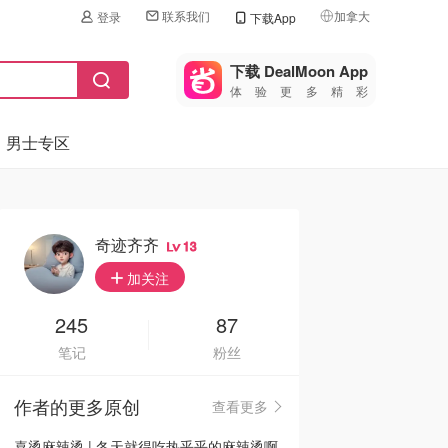
联系我们
加拿大
登录
下载App
🇺🇸
美国
下载 DealMoon App
体验更多精彩
🇨🇳
中国
男士专区
🇨🇦
加拿大
🇬🇧
英国
🇩🇪
德国
奇迹齐齐
13
🇫🇷
加关注
法国
🇮🇹
245
87
意大利
笔记
粉丝
🇦🇺
澳洲
作者的更多原创
查看更多
🇳🇿
新西兰
喜烫麻辣烫 | 冬天就得吃热乎乎的麻辣烫啊