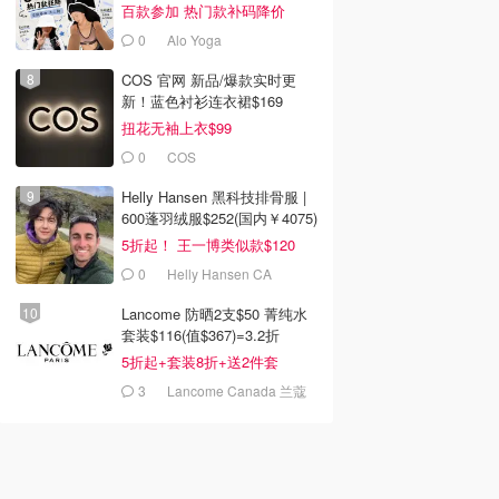
百款参加 热门款补码降价
0
Alo Yoga
COS 官网 新品/爆款实时更
新！蓝色衬衫连衣裙$169
扭花无袖上衣$99
0
COS
Helly Hansen 黑科技排骨服 |
600蓬羽绒服$252(国内￥4075)
5折起！ 王一博类似款$120
0
Helly Hansen CA
Lancome 防晒2支$50 菁纯水
套装$116(值$367)=3.2折
5折起+套装8折+送2件套
3
Lancome Canada 兰蔻
加拿大官网