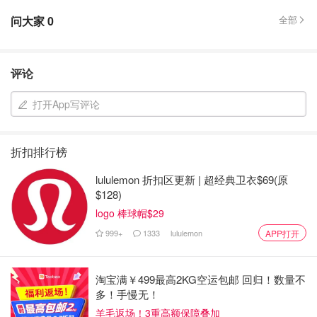
问大家
0
全部
评论
打开App写评论
折扣排行榜
lululemon 折扣区更新 | 超经典卫衣$69(原
$128)
logo 棒球帽$29
999+
1333
lululemon
APP打开
淘宝满￥499最高2KG空运包邮 回归！数量不
多！手慢无！
羊毛返场！3重高额保障叠加