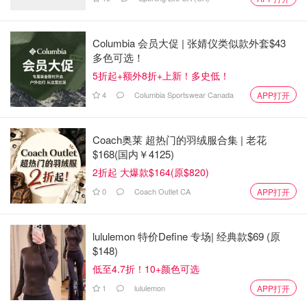
Columbia 会员大促 | 张婧仪类似款外套$43
多色可选！
5折起+额外8折+上新！多史低！
4
Columbia Sportswear Canada
APP打开
Coach奥莱 超热门的羽绒服合集 | 老花
$168(国内￥4125)
2折起 大爆款$164(原$820)
0
Coach Outlet CA
APP打开
lululemon 特价Define 专场| 经典款$69 (原
$148)
低至4.7折！10+颜色可选
1
lululemon
APP打开