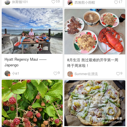
休斯顿101
10
西雅图小雨帽
17
Hyatt Regency Maui ——
8月生活 熬过最难的开学第一周
Japengo
终于周末啦！
小a1
9
Summer在漂流
9