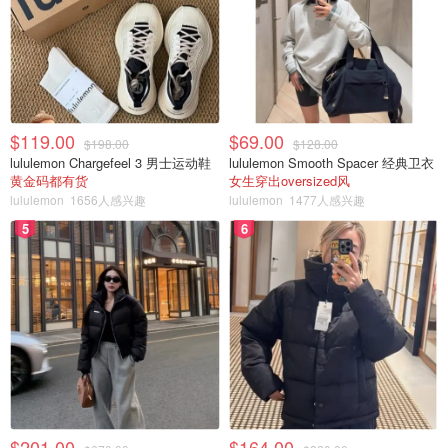
$119.00
$69.00
$198.00
$128.00
lululemon Chargefeel 3 男士运动鞋
lululemon Smooth Spacer 经典卫衣
黄金码都有货
女生穿出oversized风
lululemon
1656人感兴趣
lululemon
1477人感兴趣
5
6
$201.00
$164.00