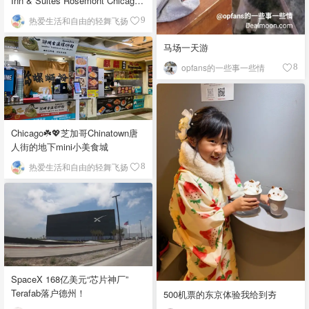
Inn & Suites Rosemont Chicago
O'Hare自助早餐
热爱生活和自由的轻舞飞扬
9
马场一天游
opfans的一些事一些情
8
Chicago☘️💖芝加哥Chinatown唐
人街的地下mini小美食城
热爱生活和自由的轻舞飞扬
8
SpaceX 168亿美元“芯片神厂”
Terafab落户德州！
500机票的东京体验我给到夯