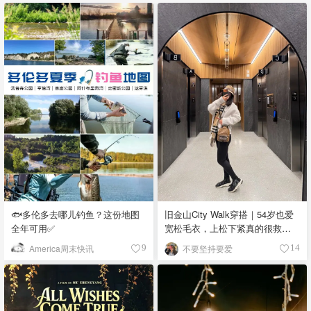
🐟多伦多去哪儿钓鱼？这份地图
旧金山City Walk穿搭｜54岁也爱
全年可用✅
宽松毛衣，上松下紧真的很救比
例
America周末快讯
不要坚持要爱
9
14