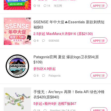
18
14
淘宝网
APP打开
SSENSE 年中大促🔥Essentials 新款刺绣短
袖$63
2.5折起 MaxMara大衣$916 (原$2130)
8
SSENSE
APP打开
Patagonia官网 夏促 爆款logo卫衣$54(原
$109)
折扣区4.9折起
8
Patagonia
APP打开
手慢无：Arc'teryx 再降！Beta AR 绿色冲锋
衣$420(原$840)
5折起+额外9折 连帽T恤$67
19
Sporting Life CA (CA)
APP打开