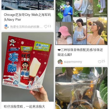
Chicago芝加哥City Walk之海军码
头Navy Pier
热爱生活和自由的轻舞飞扬
11
❤️三种珍珠首饰搭配灵感/珍珠还
能这么戴‼️
supermommy
25
旺仔冻痴雪糕，一起来冻痴大