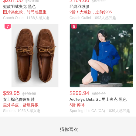
$670.00
$820.00
短款羽绒夹克 黑色
经典羽绒服
图片类似款，时尚感巨重
2折！大爆款，之前$205
Coach Outlet
1188人感兴趣
Coach Outlet
1093人感兴趣
7
8
$59.95
$299.94
$190.00
$600.00
女士棕色麂皮船鞋
Arc'teryx Beta SL 男士夹克 黑色
里外羊皮，舒服得很
5折 蹲补
Simons
1053人感兴趣
Sporting Life CA (CA)
1039人感兴趣
猜你喜欢