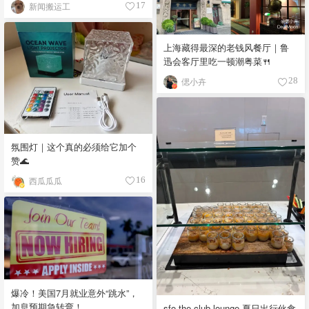
新闻搬运工
17
上海藏得最深的老钱风餐厅｜鲁
迅会客厅里吃一顿潮粤菜🍴
偲小卉
28
氛围灯｜这个真的必须给它加个
赞🌊
西瓜瓜瓜
16
爆冷！美国7月就业意外“跳水”，
加息预期急转弯！
sfo the club lounge 夏日出行伙食