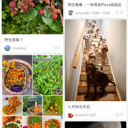
周五晚餐：一张薄底Pizza就搞定
opfans的一些事一些情
11
野生黑莓？
Lovemay
1
八月快乐开启
weirdo小马甲
13