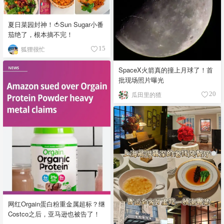
夏日菜园封神！🍅Sun Sugar小番
茄绝了，根本摘不完！
狐狸很忙
15
SpaceX火箭真的撞上月球了！首
批现场照片曝光
瓜田里的猹
20
网红Orgain蛋白粉重金属超标？继
Costco之后，亚马逊也被告了！