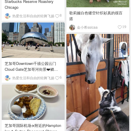
Starbucks Reserve Roastery
Chicago
歌莉娅白色镂空针织衫真的很百
热爱生活和自由的轻舞飞扬
8
搭
金小希ssicaa
19
芝加哥Downtown千禧公园云门
Cloud Gate芝加哥河街景❤️鳞次
栉比的高楼
热爱生活和自由的轻舞飞扬
6
芝加哥国际机场✈️附近的Hampton