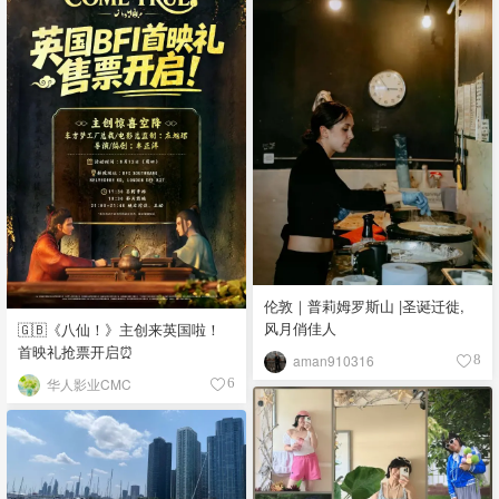
伦敦｜普莉姆罗斯山 |圣诞迁徙,
风月俏佳人
🇬🇧《八仙！》主创来英国啦！
首映礼抢票开启⏰
aman910316
8
华人影业CMC
6