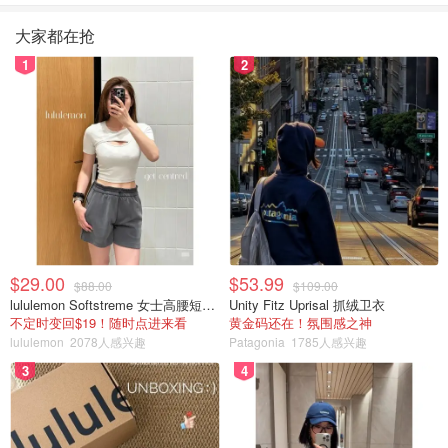
大家都在抢
1
2
$29.00
$53.99
$88.00
$109.00
lululemon Softstreme 女士高腰短裤 10cm
Unity Fitz Uprisal 抓绒卫衣
不定时变回$19！随时点进来看
黄金码还在！氛围感之神
lululemon
2078人感兴趣
Patagonia
1785人感兴趣
3
4