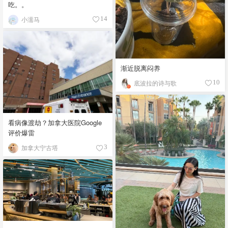
吃。。
小濡马
14
渐近脱离闷养
底波拉的诗与歌
10
看病像渡劫？加拿大医院Google
评价爆雷
加拿大宁古塔
3