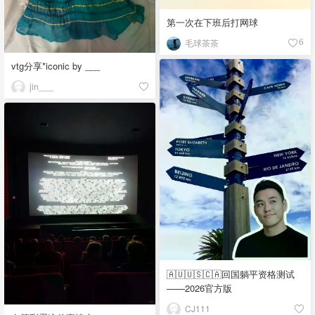
第一次在下班后打网球
毛球茶茶
6
vtg分享*iconic by ___
jin___
🇦🇺🇺🇸🇨🇦回国躺平资格测试
——2026官方版
CJ111