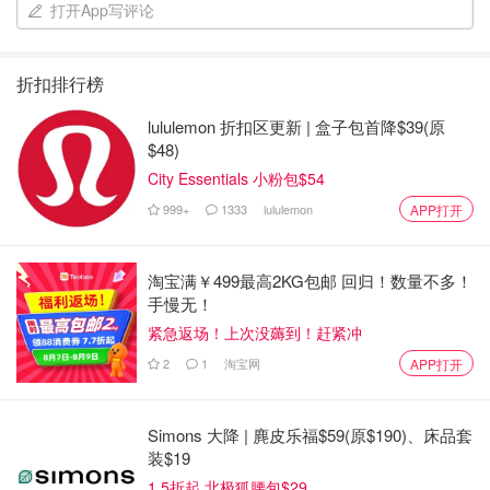
打开App写评论
折扣排行榜
lululemon 折扣区更新 | 盒子包首降$39(原
$48)
City Essentials 小粉包$54
999+
1333
lululemon
APP打开
淘宝满￥499最高2KG包邮 回归！数量不多！
手慢无！
紧急返场！上次没薅到！赶紧冲
2
1
淘宝网
APP打开
Simons 大降 | 麂皮乐福$59(原$190)、床品套
装$19
1.5折起 北极狐腰包$29