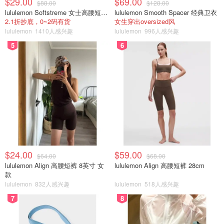
$29.00
$69.00
$88.00
$128.00
lululemon Softstreme 女士高腰短裤 10cm
lululemon Smooth Spacer 经典卫衣
2.1折抄底，0~2码有货
女生穿出oversized风
lululemon
1410人感兴趣
lululemon
996人感兴趣
5
6
$24.00
$59.00
$64.00
$68.00
lululemon Align 高腰短裤 8英寸 女
lululemon Align 高腰短裤 28cm
款
lululemon
832人感兴趣
lululemon
518人感兴趣
7
8