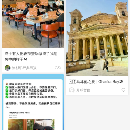
终于有人把香辣蟹锅做成了我想
象中的样子🦀
洛杉矶经典男孩
5
🇲🇹马耳他之夏 | Ghadira Bay🏖️
月球暂住