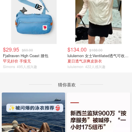
$29.95
$134.00
$60.00
$188.00
Fjallraven High Coast 腰包
lululemon 女士Ventilated透气可收纳跑步夹克
罕见好价 手慢无
夏日透气凉爽皮肤衣
Simons
495人感兴趣
lululemon
422人感兴趣
猜你喜欢