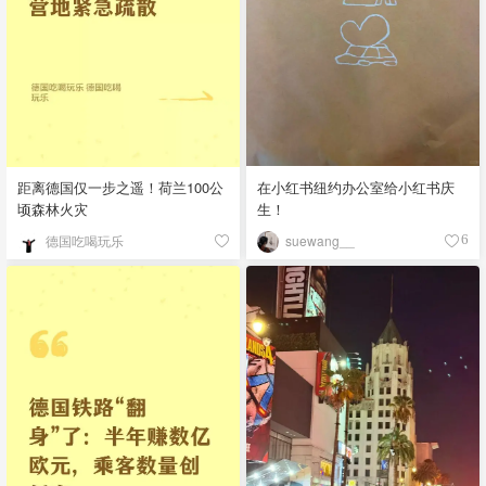
距离德国仅一步之遥！荷兰100公
在小红书纽约办公室给小红书庆
顷森林火灾
生！
德国吃喝玩乐
suewang__
6