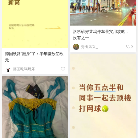
洛杉矶好莱坞停车最实用攻略，
没有之一
秀出风采_
5
德国铁路“翻身”了：半年赚数亿欧
元
德国吃喝玩乐