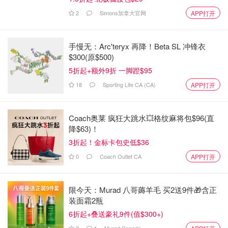
2
Simons加拿大官网
APP打开
手慢无：Arc'teryx 再降！Beta SL 冲锋衣
$300(原$500)
5折起+额外9折 一脚蹬$95
18
Sporting Life CA (CA)
APP打开
Coach奥莱 疯狂大跳水💥格纹麻将包$96(直
降$63)！
3折起！金标卡包史低$36
0
Coach Outlet CA
APP打开
限今天：Murad 八哥薅羊毛 买2送9件🎁含正
装面霜2瓶
6折起+叠送豪礼9件(值$300+)
2
4
Murad Canada