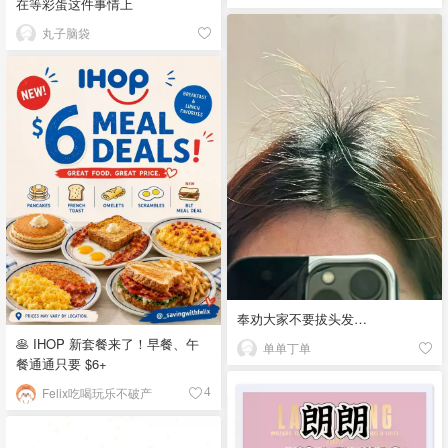
在等彩蛋这件事情上
丸子脑袋
奉劝大家不要拔头发…
🥞 IHOP 新套餐来了！早餐、午
单单丁单
餐通通只要 $6+
Felix吃喝玩乐不破产
4