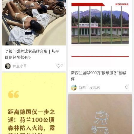
👙被问爆的泳衣品牌合集｜从平
价到轻奢都有✨
种点小草
7
新西兰监狱900万“按摩服务”被喊
停
新西兰发现君