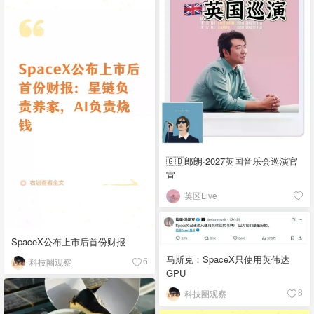
🇬🇧郎朗·2027英国音乐会巡演官
宣
英区Live
SpaceX公布上市后首份财报
马斯克：SpaceX只使用英伟达
科技圈观察
6
GPU
科技圈观察
8