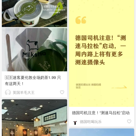
🇬🇧迷客夏伦敦全场奶茶1.99 只
有这两天！
英国羊毛大王
德国司机注意！“测速马拉松”启动
德国吃喝玩乐