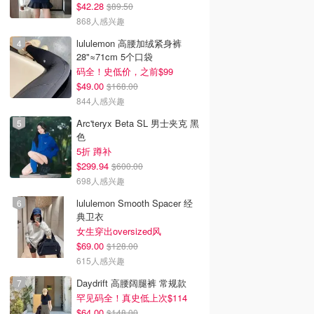
$42.28
$89.50
868人感兴趣
lululemon 高腰加绒紧身裤
28"≈71cm 5个口袋
码全！史低价，之前$99
$49.00
$168.00
844人感兴趣
Arc'teryx Beta SL 男士夹克 黑
色
5折 蹲补
$299.94
$600.00
698人感兴趣
lululemon Smooth Spacer 经
典卫衣
女生穿出oversized风
$69.00
$128.00
615人感兴趣
Daydrift 高腰阔腿裤 常规款
罕见码全！真史低上次$114
$64.00
$148.00