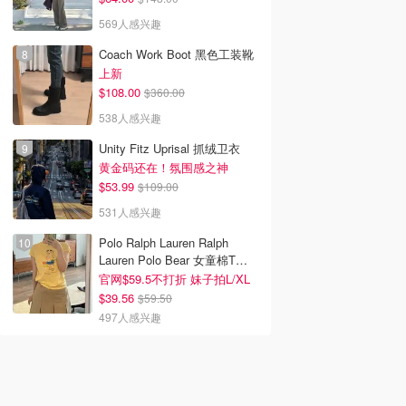
569人感兴趣
Coach Work Boot 黑色工装靴
上新
$108.00
$360.00
538人感兴趣
Unity Fitz Uprisal 抓绒卫衣
黄金码还在！氛围感之神
$53.99
$109.00
531人感兴趣
Polo Ralph Lauren Ralph
Lauren Polo Bear 女童棉T恤
染色 1件
官网$59.5不打折 妹子拍L/XL
$39.56
$59.50
497人感兴趣