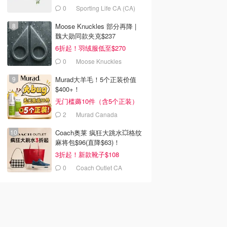
0
Sporting Life CA (CA)
Moose Knuckles 部分再降 |
魏大勋同款夹克$237
6折起！羽绒服低至$270
0
Moose Knuckles
Murad大羊毛！5个正装价值
$400+！
无门槛薅10件（含5个正装）
2
Murad Canada
茶 100g
玉露日式煎茶
Coach奥莱 疯狂大跳水💥格纹
麻将包$96(直降$63)！
on.com
Dealmoon.com
3折起！新款靴子$108
去购买
去购买
0
Coach Outlet CA