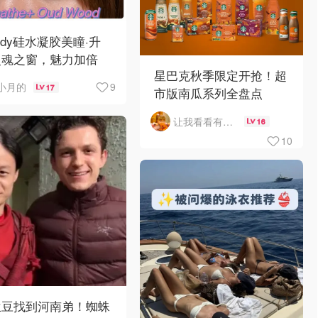
ody硅水凝胶美瞳·升
灵魂之窗，魅力加倍
星巴克秋季限定开抢！超
9
小月的
17
市版南瓜系列全盘点
让我看看有啥好吃的
16
10
兰豆找到河南弟！蜘蛛