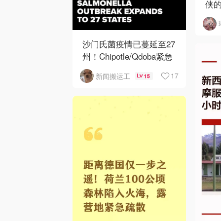
侠
哥
沙门氏菌疫情已蔓延至27
州！Chipotle/Qdoba紧急
下架辣椒
17
新闻搬运工
15