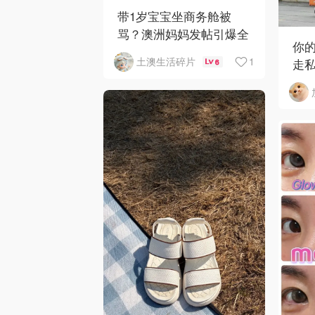
带1岁宝宝坐商务舱被
骂？澳洲妈妈发帖引爆全
你
网争议
1
土澳生活碎片
走
6
获近