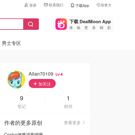
联系我们
加拿大
登录
下载App
🇺🇸
美国
下载 DealMoon App
体验更多精彩
🇨🇳
中国
男士专区
🇨🇦
加拿大
🇬🇧
英国
🇩🇪
德国
Allan70109
4
🇫🇷
加关注
法国
🇮🇹
9
1
意大利
笔记
粉丝
🇦🇺
澳洲
作者的更多原创
查看更多
🇳🇿
新西兰
Costco便携消毒啫喱