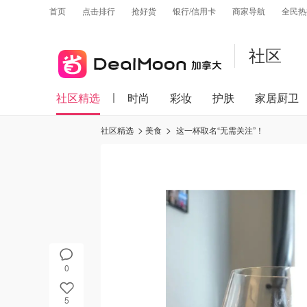
首页
点击排行
抢好货
银行/信用卡
商家导航
全民热
社区
社区精选
时尚
彩妆
护肤
家居厨卫
社区精选
美食
这一杯取名“无需关注”！
0
5