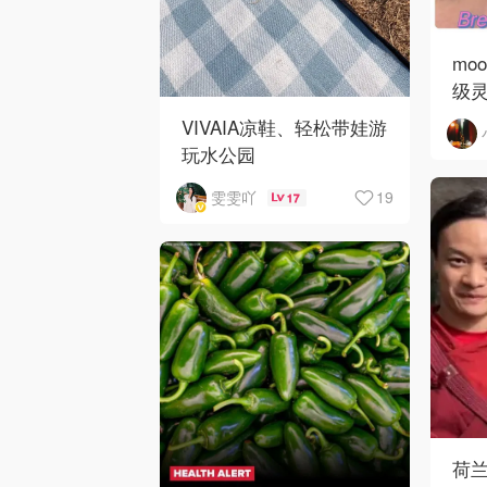
mo
级
VIVAIA凉鞋、轻松带娃游
玩水公园
19
雯雯吖
17
荷