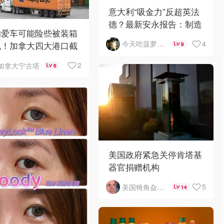
意大利“吸金力”反超英法
德？最新安永报告：制造
的爱车可能险些被装箱
业与AI成投资新宠！
4
今天吃菠萝披萨了吗
私！加拿大四大港口截
9
400辆豪车
2
加拿大宁古塔
6
美国政府紧急关停肯塔基
器官捐赠机构
5
美国犄角旮旯新鲜事
14