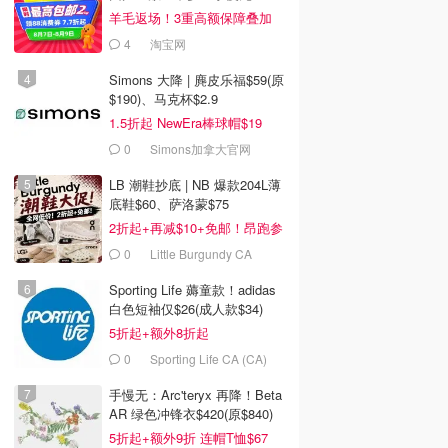
羊毛返场！3重高额保障叠加
4
淘宝网
Simons 大降 | 麂皮乐福$59(原
$190)、马克杯$2.9
1.5折起 NewEra棒球帽$19
0
Simons加拿大官网
LB 潮鞋抄底 | NB 爆款204L薄
底鞋$60、萨洛蒙$75
2折起+再减$10+免邮！昂跑参
加
0
Little Burgundy CA
(CA）
Sporting Life 薅童款！adidas
白色短袖仅$26(成人款$34)
5折起+额外8折起
0
Sporting Life CA (CA)
手慢无：Arc'teryx 再降！Beta
AR 绿色冲锋衣$420(原$840)
5折起+额外9折 连帽T恤$67