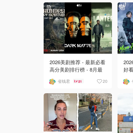
2026美剧推荐 - 最新必看
20
高分美剧排行榜 - 8月最
好看
新: 《​​足球教练 》第四季
新
20
省钱君
21
回归！
爱 