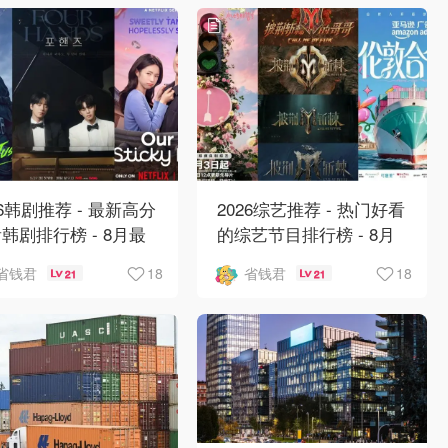
26韩剧推荐 - 最新高分
2026综艺推荐 - 热门好看
韩剧排行榜 - 8月最
的综艺节目排行榜 - 8月
：丁海寅《我的荒糖恋
最新:《​​伦敦合伙人》回
18
18
省钱君
省钱君
21
21
》上线❣️
归啦