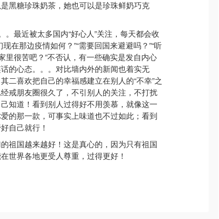
以是黑糖珍珠奶茶，她也可以是珍珠鲜奶巧克
。。。最近被太多国内“好心人”关注，每天都会收
现在那边疫情如何？”“需要回国来避避吗？”“听
在家里很苦吧？”不否认，有一些确实是发自内心
笑话的心态。。。对比墙内外的新闻也着实无
其二喜欢把自己的幸福感建立在别人的“不幸”之
已经戒朋友圈很久了，不引别人的关注，不打扰
自己知道！看到别人过得好不用羡慕，就像这一
你爱的那一款，可事实上味道也不过如此；看到
管好自己就行！
们的祖国越来越好！这是真心的，因为只有祖国
能在世界各地更受人尊重，过得更好！