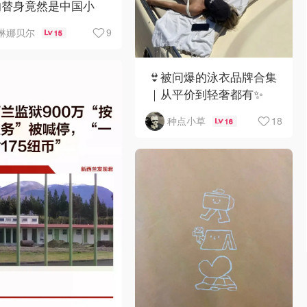
的替身竟然是中国小
？！
9
琳娜贝尔
15
👙被问爆的泳衣品牌合集
｜从平价到轻奢都有✨
18
种点小草
16