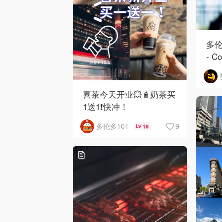
多伦
- 
芳
烧
喜茶今天开业💥🧋奶茶买
1送1❗️快冲！
9
多伦多101
16