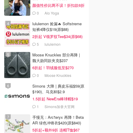
颜值性价比两不误！折扣款6折
起
0
Alo Yoga
lululemon 捡漏🔥 Softstreme
短裤4降仅$19(原$88)
2折起 V领罗纹Tee$34(原$68)
5
lululemon
Moose Knuckles 部分再降 |
魏大勋同款夹克$237
6折起！羽绒服低至$270
0
Moose Knuckles
Simons 大降 | 麂皮乐福$59(原
$190)、马克杯$2.9
1.5折起 NewEra棒球帽$19
1
Simons加拿大官网
手慢无：Arc'teryx 再降！Beta
AR 绿色冲锋衣$420(原$840)
5折起+额外9折 连帽T恤$67