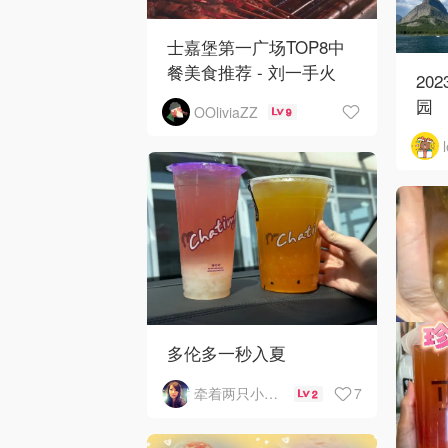
士嘉堡第一广场TOP8中
餐美食推荐 - 刘一手火
20
锅、东北烧烤王、圆明园
园
OOliviaZZ
9
多伦多一秒入夏
7
牵着两只小蜗牛慢慢走
2