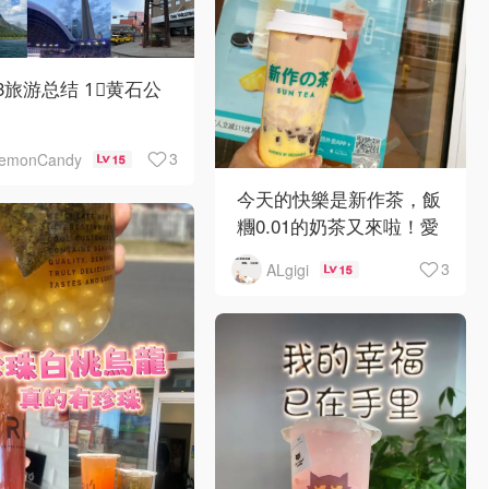
23旅游总结 1⃣️黄石公
3
lemonCandy
15
今天的快樂是新作茶，飯
糰0.01的奶茶又來啦！愛
喝奶茶的我又來報到了，
3
ALgigi
15
這次有三款都是0.01喔！
菠蘿冰沙
冰脆小西🍉