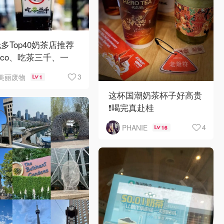
多Top40奶茶店推荐
Coco、吃茶三千、一
、英歌魂、丸作、书亦
3
美丽废物
1
仙草全都有！
这杯国潮奶茶杯子好高贵
❗️喝完真赴桂
4
PHANIE
16