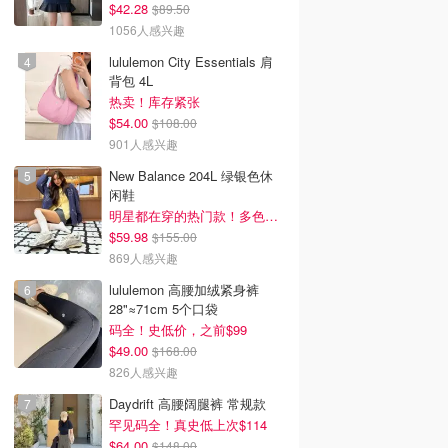
$42.28
$89.50
1056人感兴趣
lululemon City Essentials 肩
背包 4L
热卖！库存紧张
$54.00
$108.00
901人感兴趣
New Balance 204L 绿银色休
闲鞋
明星都在穿的热门款！多色可选 3.8折
$59.98
$155.00
869人感兴趣
lululemon 高腰加绒紧身裤
28"≈71cm 5个口袋
码全！史低价，之前$99
$49.00
$168.00
826人感兴趣
Daydrift 高腰阔腿裤 常规款
罕见码全！真史低上次$114
$64.00
$148.00