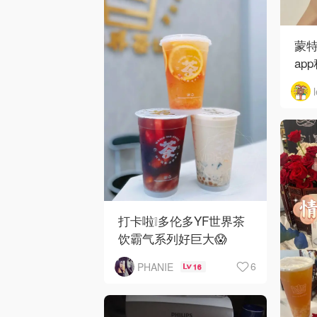
蒙特
ap
打卡啦❕多伦多YF世界茶
饮霸气系列好巨大😱
6
PHANIE
16