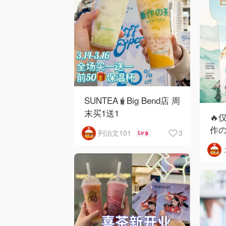
SUNTEA🧋Big Bend店 周
末买1送1
🔥
作の
3
列治文101
9
限时