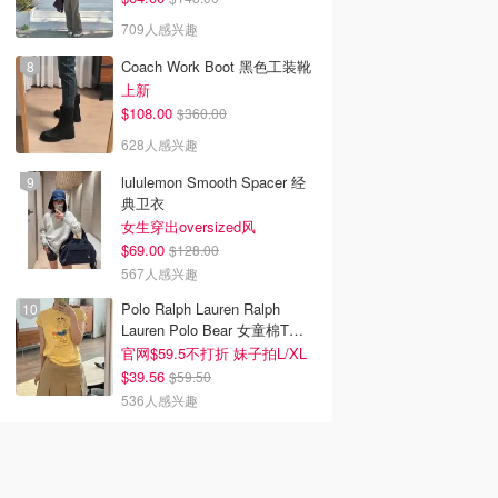
709人感兴趣
Coach Work Boot 黑色工装靴
上新
$108.00
$360.00
628人感兴趣
lululemon Smooth Spacer 经
典卫衣
女生穿出oversized风
$69.00
$128.00
567人感兴趣
Polo Ralph Lauren Ralph
Lauren Polo Bear 女童棉T恤
染色 1件
官网$59.5不打折 妹子拍L/XL
$39.56
$59.50
536人感兴趣