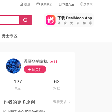
联系我们
加拿大
登录
下载App
🇺🇸
美国
下载 DealMoon App
体验更多精彩
🇨🇳
中国
男士专区
🇨🇦
加拿大
🇬🇧
英国
🇩🇪
德国
温哥华的灰机
11
🇫🇷
加关注
法国
🇮🇹
127
62
意大利
笔记
粉丝
🇦🇺
澳洲
作者的更多原创
查看更多
🇳🇿
新西兰
🇨🇦新手小白买房如何避坑