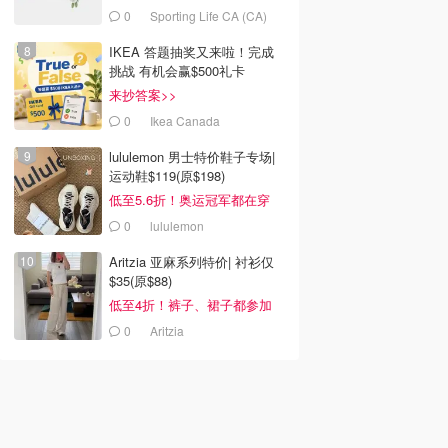
0
Sporting Life CA (CA)
IKEA 答题抽奖又来啦！完成
挑战 有机会赢$500礼卡
来抄答案>>
0
Ikea Canada
lululemon 男士特价鞋子专场|
运动鞋$119(原$198)
低至5.6折！奥运冠军都在穿
0
lululemon
Aritzia 亚麻系列特价| 衬衫仅
$35(原$88)
低至4折！裤子、裙子都参加
0
Aritzia