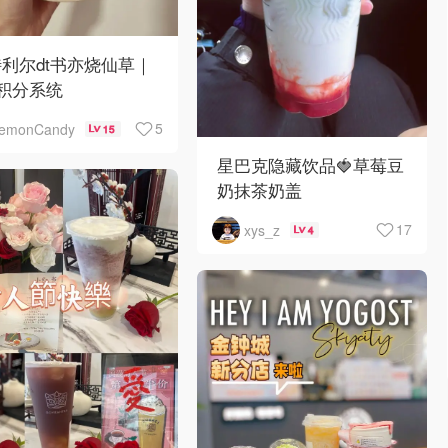
利尔dt书亦烧仙草｜
p积分系统
5
lemonCandy
15
星巴克隐藏饮品🍓草莓豆
奶抹茶奶盖
17
xys_z
4