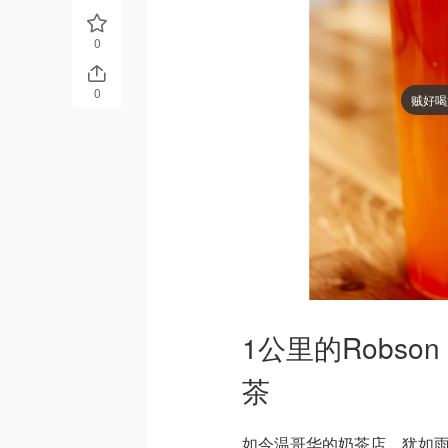
0
0
贼好喝
1公里的Robs
茶
如今温哥华的奶茶店，犹如雨