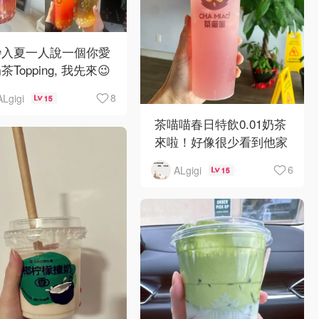
秒入夏一人說一個你愛
茶Topping, 我先來😉
蹄爆爆珠口感也太奇
8
ALgigi
15
！
茶喵喵春日特飲0.01奶茶
多初茶新Topping！
來啦！好像很少看到他家
個像珍
特價，現在飯糰外賣有4
6
ALgigi
15
款只要0.01😄可自提可自
提喔！
喵星葡萄多
茘枝