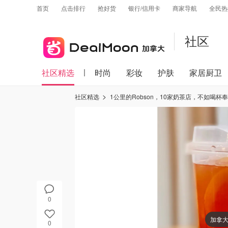
首页
点击排行
抢好货
银行/信用卡
商家导航
全民热
社区
社区精选
时尚
彩妆
护肤
家居厨卫
社区精选
1公里的Robson，10家奶茶店，不如喝杯
0
加拿
0