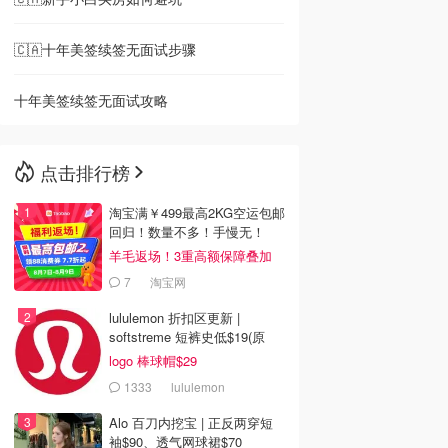
🇨🇦十年美签续签无面试步骤
十年美签续签无面试攻略
点击排行榜
淘宝满￥499最高2KG空运包邮
回归！数量不多！手慢无！
羊毛返场！3重高额保障叠加
7
淘宝网
lululemon 折扣区更新 |
softstreme 短裤史低$19(原
$88)
logo 棒球帽$29
1333
lululemon
Alo 百刀内挖宝 | 正反两穿短
袖$90、透气网球裙$70