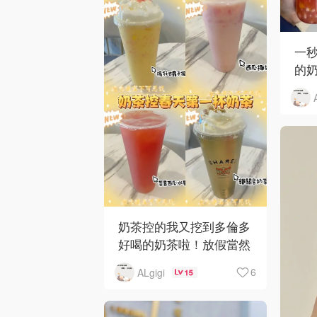
一
的奶
馬
妙
多倫
這
奶茶控的我又挖到多倫多
好喝的奶茶啦！放假當然
就不想煮飯，中午出來吃
6
ALgigi
15
飯，吃完順便帶著大小孩
來喝喝奶茶，感覺他家多
了很多新，