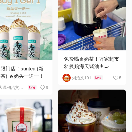
免费喝🧋奶茶！万家超市
$1换购海天酱油👩‍🍳
仅限门店！suntea (新
茶) 🔥奶买一送一！
5
列治文101
9
3天！✨
6
大温列治文101
6