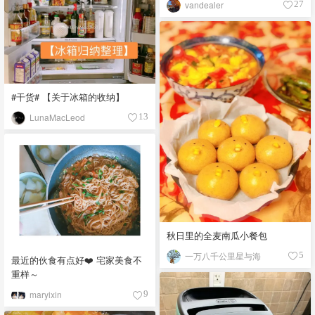
vandealer
27
#干货# 【关于冰箱的收纳】
LunaMacLeod
13
秋日里的全麦南瓜小餐包
一万八千公里星与海
5
最近的伙食有点好❤️ 宅家美食不
重样～
maryixin
9