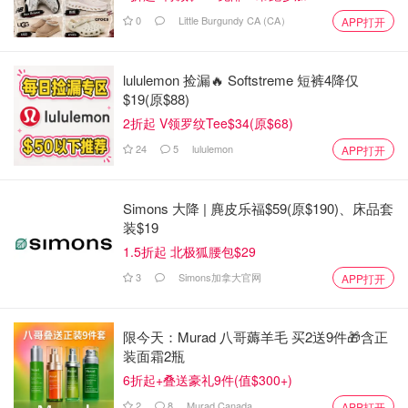
0
Little Burgundy CA (CA）
APP打开
lululemon 捡漏🔥 Softstreme 短裤4降仅
$19(原$88)
2折起 V领罗纹Tee$34(原$68)
24
5
lululemon
APP打开
Simons 大降 | 麂皮乐福$59(原$190)、床品套
装$19
1.5折起 北极狐腰包$29
3
Simons加拿大官网
APP打开
限今天：Murad 八哥薅羊毛 买2送9件🎁含正
装面霜2瓶
6折起+叠送豪礼9件(值$300+)
2
8
Murad Canada
APP打开