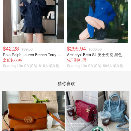
$42.28
$299.94
$89.50
$600.00
Polo Ralph Lauren French Terry 女童连帽卫衣 7-16码
Arc'teryx Beta SL 男士夹克 黑色
之前$66.96
5折 剩XL码
Sporting Life CA (CA)
616人感兴趣
Sporting Life CA (CA)
604人感兴趣
猜你喜欢