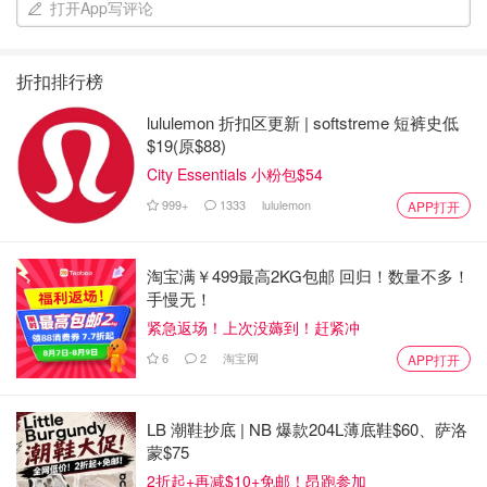
打开App写评论
折扣排行榜
lululemon 折扣区更新 | softstreme 短裤史低
$19(原$88)
City Essentials 小粉包$54
999+
1333
lululemon
APP打开
淘宝满￥499最高2KG包邮 回归！数量不多！
手慢无！
紧急返场！上次没薅到！赶紧冲
6
2
淘宝网
APP打开
LB 潮鞋抄底 | NB 爆款204L薄底鞋$60、萨洛
蒙$75
2折起+再减$10+免邮！昂跑参加