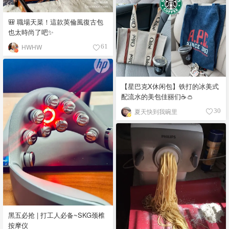
🎒 職場天菜！這款英倫風復古包
也太時尚了吧✨
HWHW
61
【星巴克X休闲包】铁打的冰美式
配流水的美包佳丽们☕️👛
夏天快到我碗里
30
黑五必抢 | 打工人必备~SKG颈椎
按摩仪