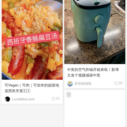
中奖的空气炸锅开箱来啦！新博
主发个视频感谢中奖
菲菲啦啦啦
20
可Vegan｜可肉｜可加米的超级地
道西班牙菜🇪🇸
LunaMacLeod
15