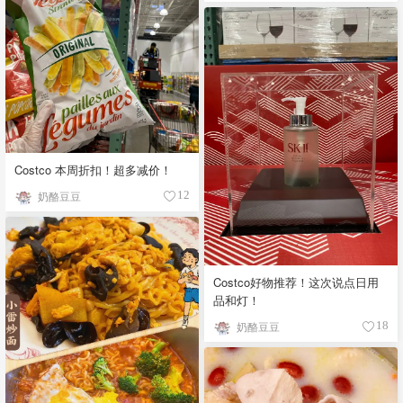
Costco 本周折扣！超多减价！
奶酪豆豆
12
Costco好物推荐！这次说点日用
品和灯！
奶酪豆豆
18