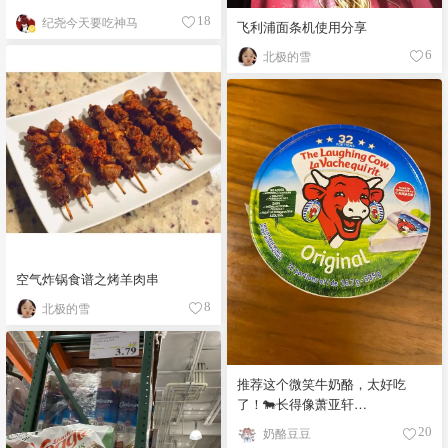
纪尧今天要吃神马
18
飞利浦面条机使用分享
北极的雪
6
空气炸锅食谱之烤羊肉串
北极的雪
8
推荐这个微笑牛奶酪，太好吃
了！🐄长得像萧亚轩…
奶酪豆豆
20