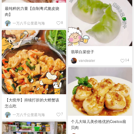
最纯粹的力量【自制粤式脆皮烧
肉】
一万八千公里星与海
8
翡翠白菜饺子
vandealer
14
【大统华】持续打折的大螃蟹该
怎么吃
一万八千公里星与海
7
个儿大味儿美价格优的Costco扇
贝肉