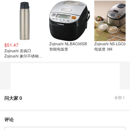
Zojirushi NL-BAC05SB
Zojirushi NS-LGC05
$51.47
智能电饭煲
电饭煲 3杯
Zojirushi 卖疯💥
Zojirushi 象印不锈钢保
温杯 史低定价 长效保冷
保热
问大家
0
全部
评论