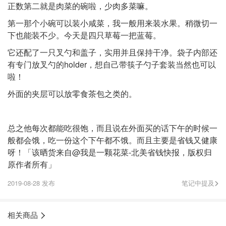
正数第二就是肉菜的碗啦，少肉多菜嘛。
第一那个小碗可以装小咸菜，我一般用来装水果。稍微切一
下也能装不少。今天是四只草莓一把蓝莓。
它还配了一只叉勺和盖子，实用并且保持干净。袋子内部还
有专门放叉勺的holder，想自己带筷子勺子套装当然也可以
啦！
外面的夹层可以放零食茶包之类的。
总之他每次都能吃很饱，而且说在外面买的话下午的时候一
般都会饿，吃一份这个下午都不饿。而且主要是省钱又健康
呀！「该晒货来自@我是一颗花菜-北美省钱快报，版权归
原作者所有」
2019-08-28 发布
笔记中提及
相关商品