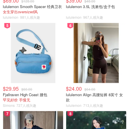
$69.00
$39.00
$128.00
$48.00
lululemon Smooth Spacer 经典卫衣
lululemon 3.5L 洗漱包/盒子包
女生穿出oversized风
lululemon
981人感兴趣
lululemon
967人感兴趣
5
6
$29.95
$24.00
$60.00
$64.00
Fjallraven High Coast 腰包
lululemon Align 高腰短裤 8英寸 女
罕见好价 手慢无
款
Simons
727人感兴趣
lululemon
713人感兴趣
7
8