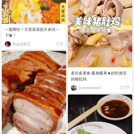
一面两吃！天雷滚滚面不来试一
下嘛！
早起冠军王
9
多伦多美食 暖身暖胃🔥好吃便宜
的猪肚鸡
SummermerZ
19