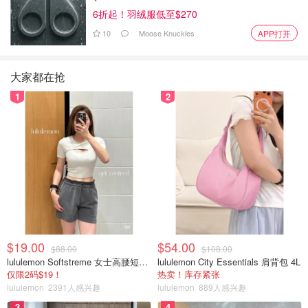
6折起！羽绒服低至$270
10
Moose Knuckles
APP打开
大家都在抢
1
2
$19.00
$54.00
$88.00
$108.00
lululemon Softstreme 女士高腰短裤 10cm
lululemon City Essentials 肩背包 4L
仅限2码$19！
热卖！库存紧张
lululemon
2391人感兴趣
lululemon
889人感兴趣
3
4