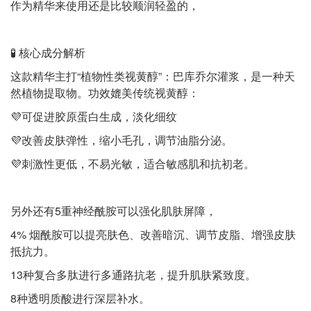
作为精华来使用还是比较顺润轻盈的，
🧪 核心成分解析
这款精华主打“植物性类视黄醇”：巴库乔尔灌浆，是一种天
然植物提取物。功效媲美传统视黄醇：
💜可促进胶原蛋白生成，淡化细纹
💜改善皮肤弹性，缩小毛孔，调节油脂分泌。
💜刺激性更低，不易光敏，适合敏感肌和抗初老。
另外还有5重神经酰胺可以强化肌肤屏障，
4% 烟酰胺可以提亮肤色、改善暗沉、调节皮脂、增强皮肤
抵抗力。
13种复合多肽进行多通路抗老，提升肌肤紧致度。
8种透明质酸进行深层补水。