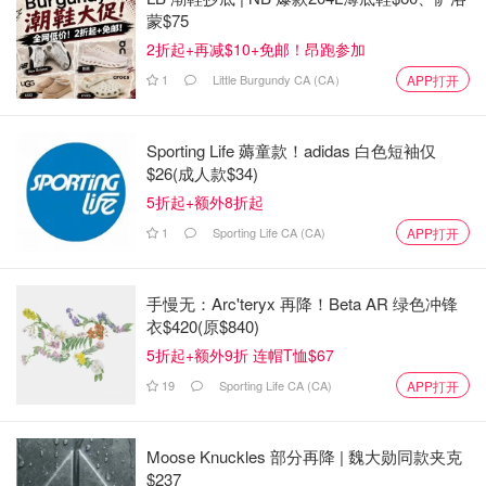
蒙$75
2折起+再减$10+免邮！昂跑参加
1
Little Burgundy CA (CA）
APP打开
Sporting Life 薅童款！adidas 白色短袖仅
$26(成人款$34)
5折起+额外8折起
1
Sporting Life CA (CA)
APP打开
手慢无：Arc'teryx 再降！Beta AR 绿色冲锋
衣$420(原$840)
5折起+额外9折 连帽T恤$67
19
Sporting Life CA (CA)
APP打开
Moose Knuckles 部分再降 | 魏大勋同款夹克
$237