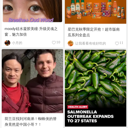
moody硅水凝胶美瞳·升级灵魂之
星巴克秋季限定开抢！超市版南
窗，魅力加倍
瓜系列全盘点
小月的
10
让我看看有啥好吃的
11
荷兰豆找到河南弟！蜘蛛侠的替
身竟然是中国小哥？！