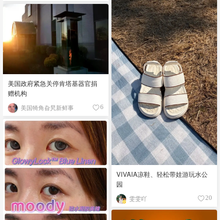
美国政府紧急关停肯塔基器官捐
赠机构
美国犄角旮旯新鲜事
6
VIVAIA凉鞋、轻松带娃游玩水公
园
雯雯吖
20