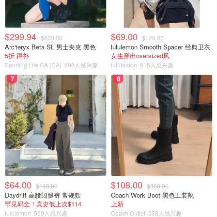
$299.94
$69.00
$600.00
$128.00
Arc'teryx Beta SL 男士夹克 黑色
lululemon Smooth Spacer 经典卫衣
5折 蹲补
女生穿出oversized风
Sporting Life CA (CA)
698人感兴趣
lululemon
615人感兴趣
7
8
$64.00
$108.00
$148.00
$360.00
Daydrift 高腰阔腿裤 常规款
Coach Work Boot 黑色工装靴
罕见码全！真史低上次$114
上新
lululemon
569人感兴趣
Coach Outlet
538人感兴趣