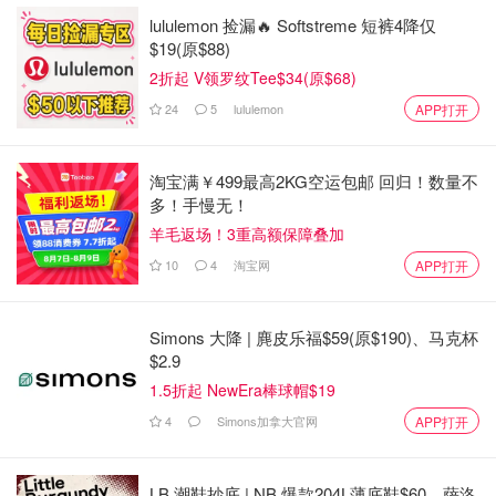
lululemon 捡漏🔥 Softstreme 短裤4降仅
$19(原$88)
2折起 V领罗纹Tee$34(原$68)
24
5
lululemon
APP打开
淘宝满￥499最高2KG空运包邮 回归！数量不
多！手慢无！
羊毛返场！3重高额保障叠加
10
4
淘宝网
APP打开
Simons 大降 | 麂皮乐福$59(原$190)、马克杯
$2.9
1.5折起 NewEra棒球帽$19
4
Simons加拿大官网
APP打开
LB 潮鞋抄底 | NB 爆款204L薄底鞋$60、萨洛