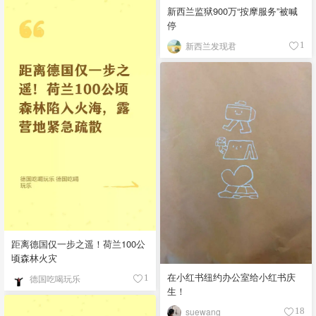
新西兰监狱900万“按摩服务”被喊
停
新西兰发现君
1
距离德国仅一步之遥！荷兰100公
顷森林火灾
在小红书纽约办公室给小红书庆
德国吃喝玩乐
1
生！
suewang__
18