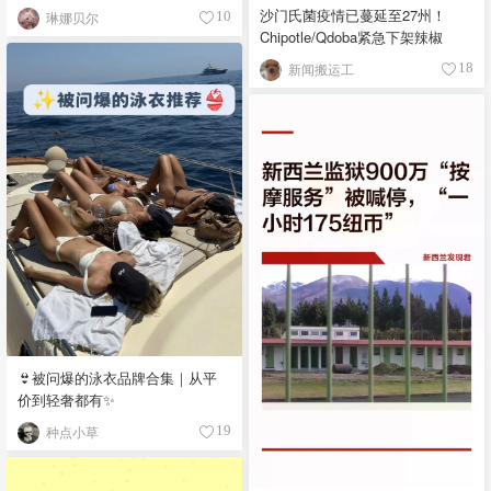
沙门氏菌疫情已蔓延至27州！
琳娜贝尔
10
Chipotle/Qdoba紧急下架辣椒
新闻搬运工
18
👙被问爆的泳衣品牌合集｜从平
价到轻奢都有✨
种点小草
19