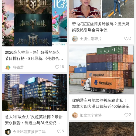
带1岁宝宝坐商务舱被骂？澳洲妈
妈发帖引爆全网争议
土澳生活碎片
2
2026综艺推荐 - 热门好看的综艺
节目排行榜 - 8月最新:《​​伦敦合伙
人》回归啦
省钱君
18
你的爱车可能险些被装箱走私！
加拿大四大港口截获近400辆豪车
加拿大宁古塔
2
意大利“吸金力”反超英法德？最新
安永报告：制造业与AI成投资新
宠！
今天吃菠萝披萨了吗
5