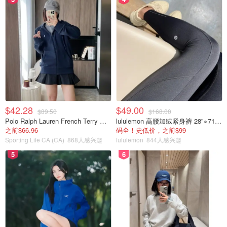
$42.28
$49.00
$89.50
$168.00
Polo Ralph Lauren French Terry 女童连帽卫衣 7-16码
lululemon 高腰加绒紧身裤 28"≈71cm 5个口袋
之前$66.96
码全！史低价，之前$99
Sporting Life CA (CA)
868人感兴趣
lululemon
844人感兴趣
5
6