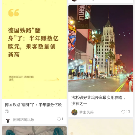
洛杉矶好莱坞停车最实用攻略，
没有之一
德国铁路“翻身”了：半年赚数亿欧
元
秀出风采_
13
德国吃喝玩乐
1