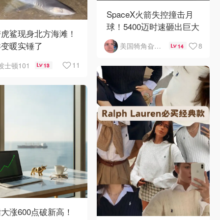
SpaceX火箭失控撞击月
球！5400迈时速砸出巨大
带虎鲨现身北方海滩！
陨石坑
洋变暖实锤了
8
美国犄角旮旯新鲜事
14
11
波士顿101
13
大涨600点破新高！