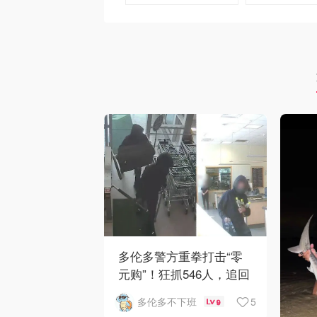
去购买
去购买
多伦多警方重拳打击“零
元购”！狂抓546人，追回
160万赃物
5
多伦多不下班
9