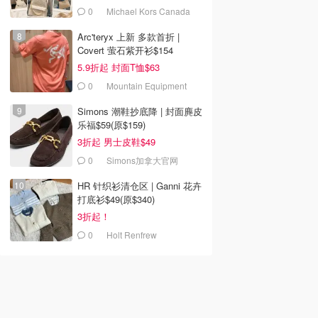
去购买
去购买
去购买
0
Michael Kors Canada
Arc'teryx 上新 多款首折 |
Covert 萤石紫开衫$154
5.9折起 封面T恤$63
0
Mountain Equipment
Company
Simons 潮鞋抄底降 | 封面麂皮
乐福$59(原$159)
3折起 男士皮鞋$49
0
Simons加拿大官网
HR 针织衫清仓区 | Ganni 花卉
打底衫$49(原$340)
3折起！
0
Holt Renfrew