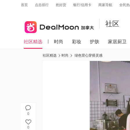
首页
点击排行
抢好货
银行/信用卡
商家导航
全民热
社区
社区精选
时尚
彩妆
护肤
家居厨卫
社区精选
时尚
绿色背心穿搭灵感
0
0