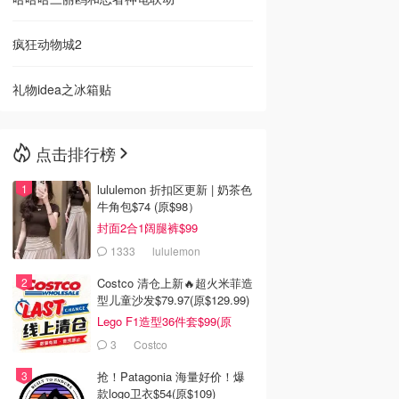
疯狂动物城2
礼物idea之冰箱贴
点击排行榜
lululemon 折扣区更新 | 奶茶色
牛角包$74 (原$98）
封面2合1阔腿裤$99
1333
lululemon
Costco 清仓上新🔥超火米菲造
型儿童沙发$79.97(原$129.99)
Lego F1造型36件套$99(原
$159)
3
Costco
抢！Patagonia 海量好价！爆
款logo卫衣$54(原$109)