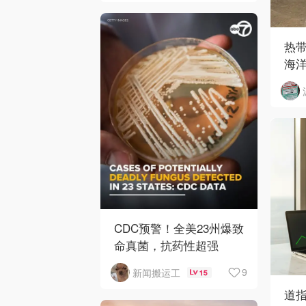
热
海
CDC预警！全美23州爆致
命真菌，抗药性超强
9
新闻搬运工
15
道指