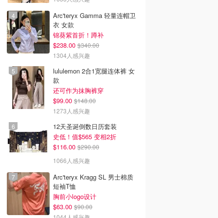
Arc'teryx Gamma 轻量连帽卫
衣 女款
锦葵紫首折！蹲补
$238.00
$340.00
1304人感兴趣
lululemon 2合1宽腿连体裤 女
款
还可作为抹胸裤穿
$99.00
$148.00
1273人感兴趣
12天圣诞倒数日历套装
史低！值$565 变相2折
$116.00
$290.00
1066人感兴趣
Arc'teryx Kragg SL 男士棉质
短袖T恤
胸前小logo设计
$63.00
$90.00
1044人感兴趣