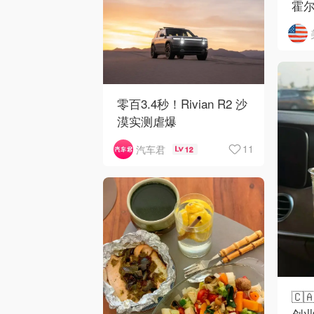
霍
开
零百3.4秒！Rivian R2 沙
漠实测虐爆
11
汽车君
12
🇨
创