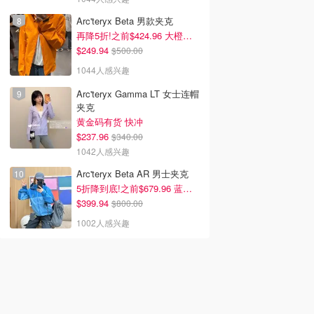
Arc'teryx Beta 男款夹克
再降5折!之前$424.96 大橙子好显白 蹲补
$249.94
$500.00
1044人感兴趣
Arc'teryx Gamma LT 女士连帽
夹克
黄金码有货 快冲
$237.96
$340.00
1042人感兴趣
Arc'teryx Beta AR 男士夹克
5折降到底!之前$679.96 蓝色款有货
$399.94
$800.00
1002人感兴趣