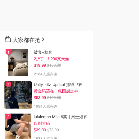
大家都在抢
被套+枕套
2折了！! 230支天丝
$19.99
$130.00
2184人感兴趣
Unity Fitz Uprisal 抓绒卫衣
黄金码还在！氛围感之神
$53.99
$109.00
1994人感兴趣
lululemon Mile 6英寸男士短裤
仅剩大码
$39.00
$78.00
1633人感兴趣