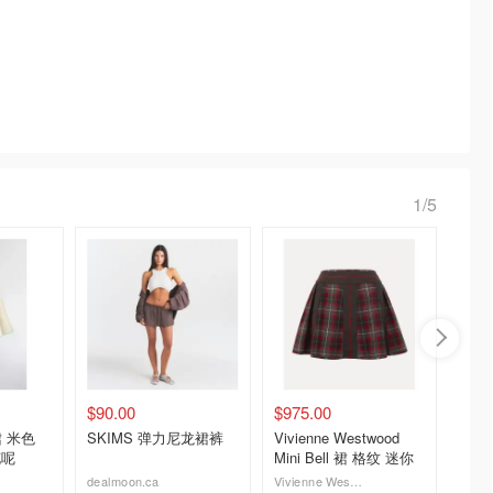
1/5
$90.00
$975.00
$269.
裙 米色
SKIMS 弹力尼龙裙裤
Vivienne Westwood
Victori
花呢
Mini Bell 裙 格纹 迷你
Secr
套装
dealmoon.ca
Vivienne Westwood
Victoria