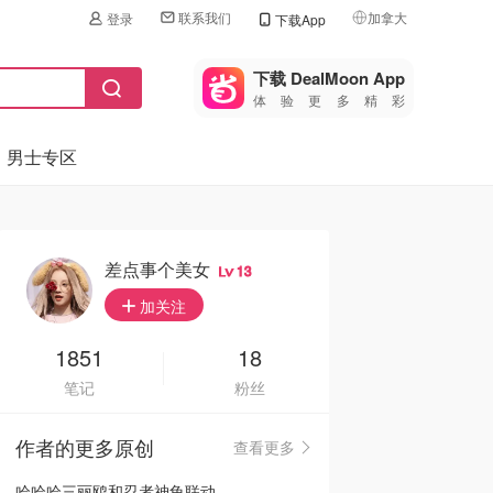
联系我们
加拿大
登录
下载App
🇺🇸
美国
下载 DealMoon App
体验更多精彩
🇨🇳
中国
男士专区
🇨🇦
加拿大
🇬🇧
英国
🇩🇪
德国
差点事个美女
13
🇫🇷
加关注
法国
🇮🇹
1851
18
意大利
笔记
粉丝
🇦🇺
澳洲
作者的更多原创
查看更多
🇳🇿
新西兰
哈哈哈三丽鸥和忍者神龟联动