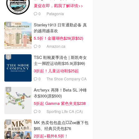
夏促在即，戳我了解详情>>
0
Patagonia
Stanley1913 日常通勤必备 真
的越用越喜欢
5.5折！金珊瑚色$29(原$52)
0
Amazon.ca
TSC 鞋靴夏季清仓 | 斯凯奇女
士一脚蹬运动鞋$35.9(原$99)
3折起！儿童运动鞋$25起
0
The Shoe Company CA
(CA)
Arc'teryx 再降！Beta SL 冲锋
衣$300(原$500)
5折起 Gamma 紫色夹克$238
0
Sporting Life CA (CA)
99
$19.99
$35.20
$469.95
$54.90
$84.00
MK 热卖包包盘点💥Zoe腋下包
a's Secret a's
Reitmans 亚麻混纺裹身
Oak and Fort 高腰迷你
$65、经典贝壳包$76
et 新娘装饰文胸裙
裙裤 高腰
裙裤
2折起+额外8.5折！
s Secret
Reitmans
Oak and Fort