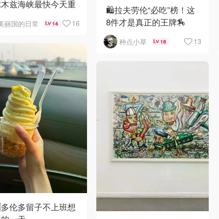
尔木兹海峡最快今天重
🛍️拉夫劳伦“必吃”榜！这
8件才是真正的王牌🏇
16
美丽国的日常
14
13
种点小草
16
🇦多伦多留子不上班想
业的一天