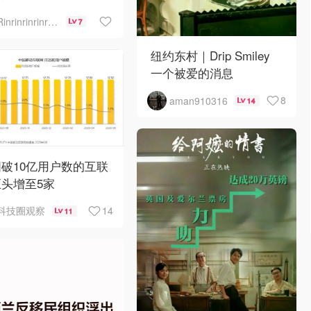
Rinrinrinrinrinrinrin
7
纽约东村｜Drip Smiley
一个被爱的消息
8
aman910316
14
破10亿用户数的互联
头增至5家
14
科技圈观察
11