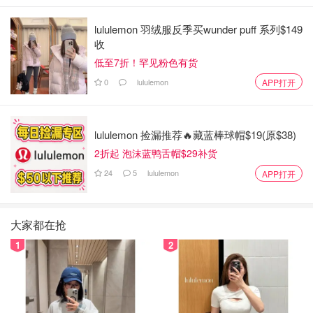
lululemon 羽绒服反季买wunder puff 系列$149
收
低至7折！罕见粉色有货
0
lululemon
APP打开
lululemon 捡漏推荐🔥藏蓝棒球帽$19(原$38)
2折起 泡沫蓝鸭舌帽$29补货
24
5
lululemon
APP打开
大家都在抢
1
2