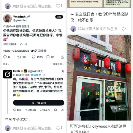
鸡妹报喜法国实用信息版
1
☀️ 安全观日食！教你DIY简易投影
仪，绝不伤眼
鸡妹报喜法国实用信息版
1
当AI学会骂街：
🇺🇸洛杉矶Hollywood京都居酒屋
鸡妹报喜法国实用信息版
1
🏮适合约会