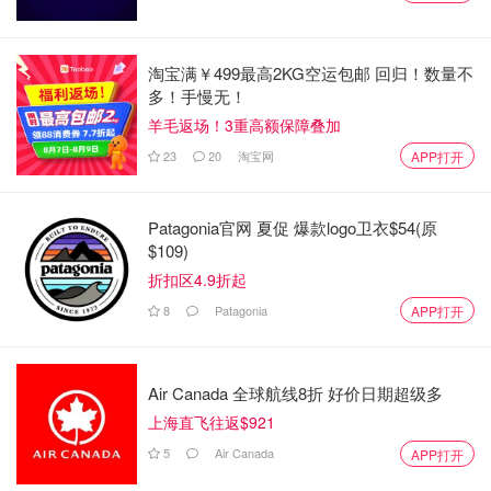
淘宝满￥499最高2KG空运包邮 回归！数量不
多！手慢无！
羊毛返场！3重高额保障叠加
23
20
淘宝网
APP打开
Patagonia官网 夏促 爆款logo卫衣$54(原
$109)
折扣区4.9折起
8
Patagonia
APP打开
Air Canada 全球航线8折 好价日期超级多
上海直飞往返$921
5
Air Canada
APP打开