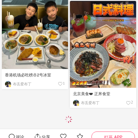
香港机场必吃榜🍜2号冰室
布丢爱布丁
1
北京美食❤️ 正丼食堂
布丢爱布丁
2
评论
分享
打开 APP