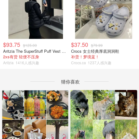
$93.75
$37.50
$125.00
$79.99
Aritzia The SuperStuff Puff Vest 轻盈亮面马甲
Crocs 女士经典厚底洞洞鞋
2xs有货 轻便不压身
补货！梦境蓝！
Aritzia
1416人感兴趣
Crocs.ca
1237人感兴趣
猜你喜欢