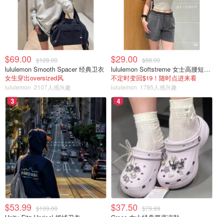
$69.00
$29.00
$128.00
$88.00
lululemon Smooth Spacer 经典卫衣
lululemon Softstreme 女士高腰短裤 10cm
女生穿出oversized风
不定时变回$19！随时点进来看
lululemon
2107人感兴趣
lululemon
1785人感兴趣
3
4
$53.99
$37.50
$109.00
$79.99