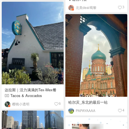
北美deal蜀黎
3
达拉斯｜活力满满的Tex-Mex餐
👉🏼 Tacos & Avocados
哈尔滨_东北的最后一站
樱桃小透明
6
PAPAYAAAA
4