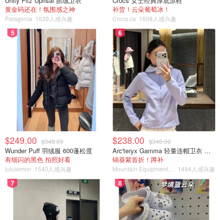
Unity Fitz Uprisal 抓绒卫衣
Crocs 女士经典厚底凉鞋
黄金码还在！氛围感之神
补货！云朵葡萄冰！
Patagonia
1639人感兴趣
Crocs.ca
1608人感兴趣
5
6
$249.00
$238.00
$348.00
$340.00
Wunder Puff 羽绒服 600蓬松度
Arc'teryx Gamma 轻量连帽卫衣 女款
有细闪的黑色 拍照好看
锦葵紫首折！蹲补
lululemon
1540人感兴趣
Mountain Equipment Company
1494人感兴趣
7
8