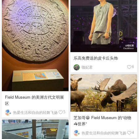
乐高免费送的皮卡丘头饰
咖妃君
6
Field Museum 的美洲古代文明展
区
热爱生活和自由的轻舞飞扬
5
芝加哥😁 Field Museum 的“动物
🦓世界”
热爱生活和自由的轻舞飞扬
4