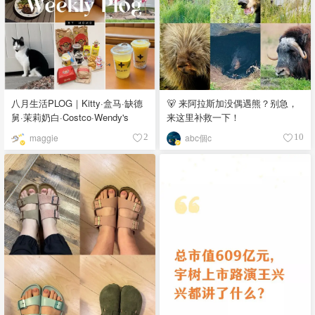
八月生活PLOG｜Kitty·盒马·缺德
🐻 来阿拉斯加没偶遇熊？别急，
舅·茉莉奶白·Costco·Wendy's
来这里补救一下！
maggie
abc個c
2
10