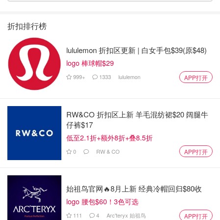
折扣排行榜
lululemon 折扣区更新 | 白女手包$39(原$48)
logo 棒球帽$29
999+
1333
lululemon
APP打开
RW&CO 折扣区上新 羊毛混纺裙$20 阔腿牛
仔裤$17
低至2.1折+额外8折+叠8.5折
0
RW & CO
APP打开
始祖鸟官网🔥8月上新 经典冷帽回归$80收
logo 腰包$60！3色可选
111
4
Arc'teryx 始祖鸟
APP打开