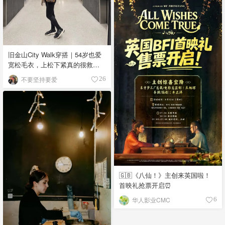
旧金山City Walk穿搭｜54岁也爱
宽松毛衣，上松下紧真的很救比
例
不要坚持要爱
26
🇬🇧《八仙！》主创来英国啦！
首映礼抢票开启⏰
华人影业CMC
6