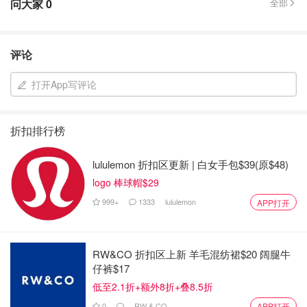
问大家
0
全部
评论
打开App写评论
折扣排行榜
lululemon 折扣区更新 | 白女手包$39(原$48)
logo 棒球帽$29
999+
1333
lululemon
APP打开
RW&CO 折扣区上新 羊毛混纺裙$20 阔腿牛
仔裤$17
低至2.1折+额外8折+叠8.5折
0
RW & CO
APP打开