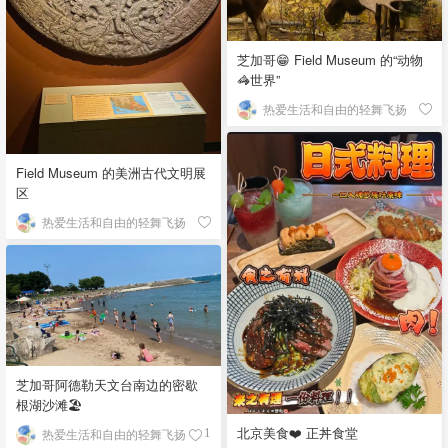
芝加哥😁 Field Museum 的“动物
🦓世界”
热爱生活和自由的轻舞飞扬
Field Museum 的美洲古代文明展
区
热爱生活和自由的轻舞飞扬
芝加哥阿德勒天文台南边的密歇
根湖沙滩🏖️
北京美食❤️ 正丼食堂
热爱生活和自由的轻舞飞扬
1