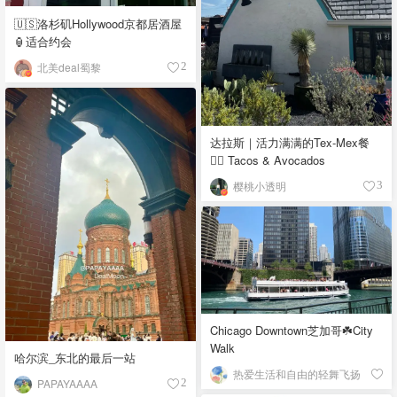
🇺🇸洛杉矶Hollywood京都居酒屋
🏮适合约会
北美deal蜀黎
2
达拉斯｜活力满满的Tex-Mex餐
👉🏼 Tacos & Avocados
樱桃小透明
3
Chicago Downtown芝加哥☘️City
Walk
哈尔滨_东北的最后一站
热爱生活和自由的轻舞飞扬
PAPAYAAAA
2