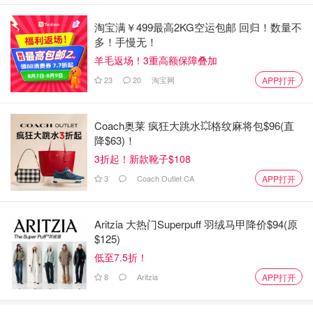
淘宝满￥499最高2KG空运包邮 回归！数量不
多！手慢无！
羊毛返场！3重高额保障叠加
23
20
淘宝网
APP打开
Coach奥莱 疯狂大跳水💥格纹麻将包$96(直
降$63)！
3折起！新款靴子$108
3
Coach Outlet CA
APP打开
Aritzia 大热门Superpuff 羽绒马甲降价$94(原
$125)
低至7.5折！
8
Aritzia
APP打开