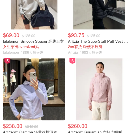
$69.00
$93.75
$128.00
$125.00
lululemon Smooth Spacer 经典卫衣
Aritzia The SuperStuff Puff Vest 轻盈亮面马甲
女生穿出oversized风
2xs有货 轻便不压身
lululemon
1886人感兴趣
Aritzia
1683人感兴趣
5
6
$238.00
$260.00
$340.00
Arc'teryx Gamma 轻量连帽卫衣 女款
Arc'teryx Squamish 女款连帽衫