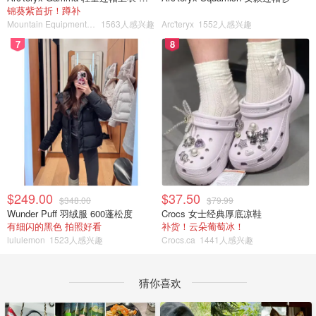
锦葵紫首折！蹲补
Mountain Equipment Company
1563人感兴趣
Arc'teryx
1552人感兴趣
7
8
$249.00
$37.50
$348.00
$79.99
Wunder Puff 羽绒服 600蓬松度
Crocs 女士经典厚底凉鞋
有细闪的黑色 拍照好看
补货！云朵葡萄冰！
lululemon
1523人感兴趣
Crocs.ca
1441人感兴趣
猜你喜欢