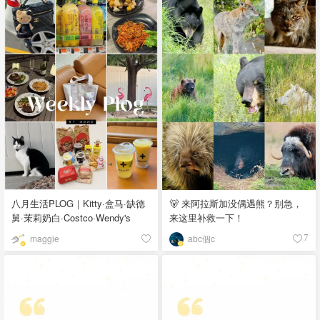
八月生活PLOG｜Kitty·盒马·缺德
🐻 来阿拉斯加没偶遇熊？别急，
舅·茉莉奶白·Costco·Wendy's
来这里补救一下！
maggie
abc個c
7