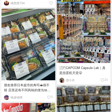
喵西西734
🇯🇵CAPCOM Capsule Lab｜真
是扭蛋机天堂😮
偲小卉
21
朋友推荐日本超市的寿司🍣很不
错 店里还有不同风味的便当🍱，
饭团🍙 品种真多，价格又实惠，
钱途锦绣
5
都看馋了