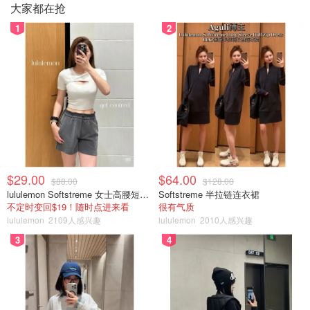
大家都在抢
1
2
$29.00
$64.00
$88.00
$128.00
lululemon Softstreme 女士高腰短裤 10cm
Softstreme 半拉链连衣裙
不定时变回$19！随时点进来看
很有气质
lululemon
2109人感兴趣
lululemon
2010人感兴趣
3
4