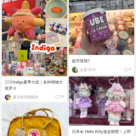
超市情报7
念君1974
4
🇨🇦Indigo夏季大促｜各种萌物大
收罗☺️
夏天快到我碗里
10
日本🎀 Hello Kitty迷必朝聖！上野