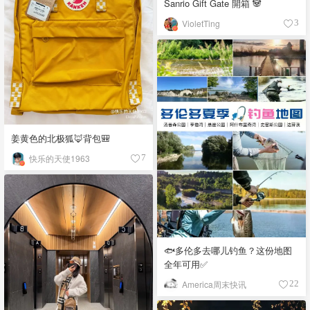
Sanrio Gift Gate 開箱 🐼
VioletTing
3
姜黄色的北极狐🦊背包🎒
快乐的天使1963
7
🐟多伦多去哪儿钓鱼？这份地图
全年可用✅
America周末快讯
22