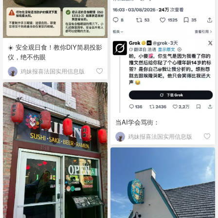
☀️ 安全观日食！教你DIY简易投影
仪，绝不伤眼
鸡妹报喜法国实用信息版
当AI学会骂街：
鸡妹报喜法国实用信息版