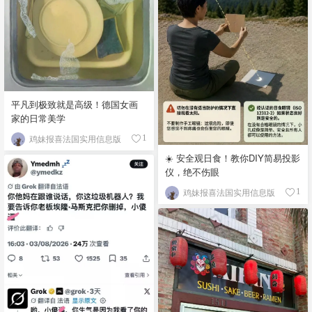
平凡到极致就是高级！德国女画
家的日常美学
鸡妹报喜法国实用信息版
1
☀️ 安全观日食！教你DIY简易投影
仪，绝不伤眼
鸡妹报喜法国实用信息版
1