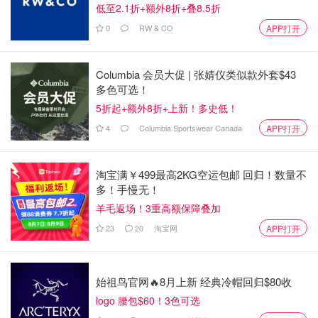
低至2.1折+额外8折+叠8.5折
0
RW & CO
APP打开
Columbia 会员大促 | 张婧仪类似款外套$43
多色可选！
5折起+额外8折+上新！多史低！
4
Columbia Sportswear Canada
APP打开
淘宝满￥499最高2KG空运包邮 回归！数量不
多！手慢无！
羊毛返场！3重高额保障叠加
23
20
淘宝网
APP打开
始祖鸟官网🔥8月上新 经典冷帽回归$80收
logo 腰包$60！3色可选