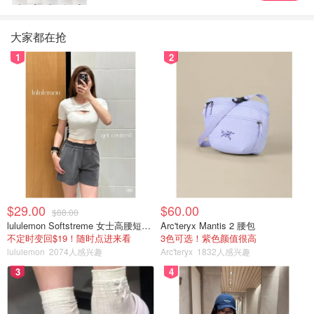
大家都在抢
1
2
$29.00
$60.00
$88.00
lululemon Softstreme 女士高腰短裤 10cm
Arc'teryx Mantis 2 腰包
不定时变回$19！随时点进来看
3色可选！紫色颜值很高
lululemon
2074人感兴趣
Arc'teryx
1832人感兴趣
3
4