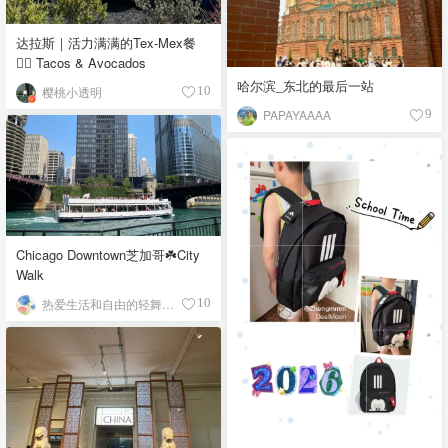
达拉斯｜活力满满的Tex-Mex餐
👉🏼 Tacos & Avocados
哈尔滨_东北的最后一站
樱桃小透明
10
PAPAYAAAA
9
Chicago Downtown芝加哥☘️City
Walk
热爱生活和自由的轻舞飞扬
10