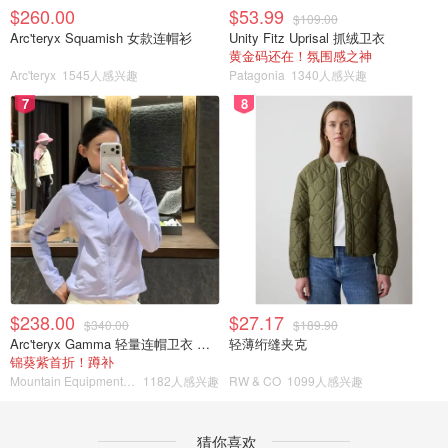
$260.00
$53.99
$109.00
Arc'teryx Squamish 女款连帽衫
Unity Fitz Uprisal 抓绒卫衣
黄金码还在！氛围感之神
Arc'teryx
1545人感兴趣
Patagonia
1340人感兴趣
7
8
$238.00
$27.17
$340.00
$189.90
Arc'teryx Gamma 轻量连帽卫衣 女款
轻薄绗缝夹克
锦葵紫首折！蹲补
Mountain Equipment Company
1182人感兴趣
RW & CO
1099人感兴趣
猜你喜欢