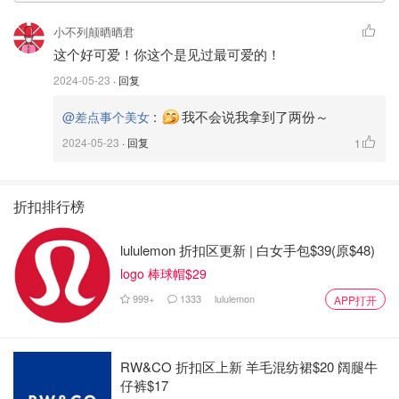
小不列颠晒晒君
这个好可爱！你这个是见过最可爱的！
2024-05-23
· 回复
:
我不会说我拿到了两份～
@差点事个美女
2024-05-23
· 回复
1
折扣排行榜
lululemon 折扣区更新 | 白女手包$39(原$48)
logo 棒球帽$29
999+
1333
lululemon
APP打开
RW&CO 折扣区上新 羊毛混纺裙$20 阔腿牛
仔裤$17