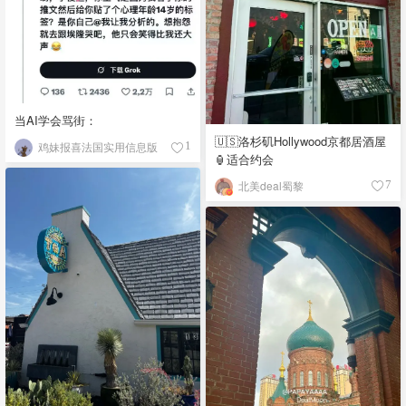
当AI学会骂街：
🇺🇸洛杉矶Hollywood京都居酒屋
鸡妹报喜法国实用信息版
1
🏮适合约会
北美deal蜀黎
7