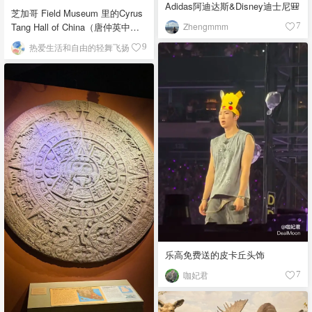
Adidas阿迪达斯&Disney迪士尼🎒
芝加哥 Field Museum 里的Cyrus
Zhengmmm
Tang Hall of China（唐仲英中国
7
馆）
热爱生活和自由的轻舞飞扬
9
乐高免费送的皮卡丘头饰
咖妃君
7