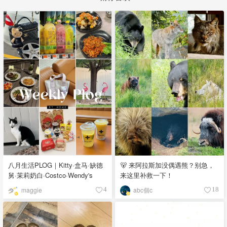
八月生活PLOG｜Kitty·盒马·缺德
🐻 来阿拉斯加没偶遇熊？别急，
舅·茉莉奶白·Costco·Wendy's
来这里补救一下！
maggie
abc個c
4
18