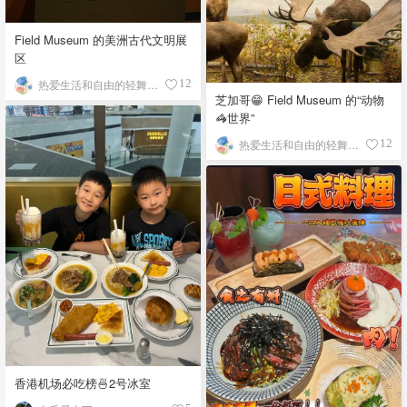
Field Museum 的美洲古代文明展
区
热爱生活和自由的轻舞飞扬
12
芝加哥😁 Field Museum 的“动物
🦓世界”
热爱生活和自由的轻舞飞扬
12
香港机场必吃榜🍜2号冰室