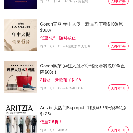
111
4
Arc'teryx 始祖鸟
APP打开
Coach官网 年中大促！新品马丁靴$108(原
$360)
低至5折！随时截止
9
Coach蔻驰加拿大官网
APP打开
Coach奥莱 疯狂大跳水💥格纹麻将包$96(直
降$63)！
3折起！新款靴子$108
3
Coach Outlet CA
APP打开
Aritzia 大热门Superpuff 羽绒马甲降价$94(原
$125)
低至7.5折！
8
Aritzia
APP打开