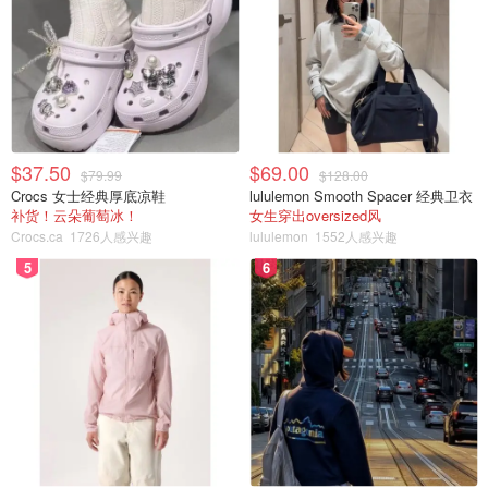
$37.50
$69.00
$79.99
$128.00
Crocs 女士经典厚底凉鞋
lululemon Smooth Spacer 经典卫衣
补货！云朵葡萄冰！
女生穿出oversized风
Crocs.ca
1726人感兴趣
lululemon
1552人感兴趣
5
6