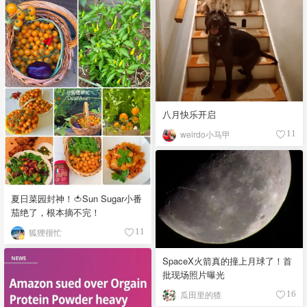
八月快乐开启
weirdo小马甲
11
夏日菜园封神！🍅Sun Sugar小番
茄绝了，根本摘不完！
狐狸很忙
11
SpaceX火箭真的撞上月球了！首
批现场照片曝光
瓜田里的猹
16