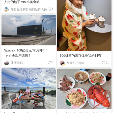
人街的地下mini小美食城
热爱生活和自由的轻舞飞扬
3
SpaceX 168亿美元“芯片神厂”
Terafab落户德州！
500机票的东京体验我给到夯
休斯顿101
8
西雅图小雨帽
11