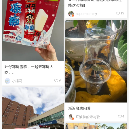
能这么戴‼️
supermommy
19
旺仔冻痴雪糕，一起来冻痴大
吃。。
小濡马
9
渐近脱离闷养
底波拉的诗与歌
4