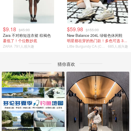
$9.18
$59.98
$45.90
$155.00
Zara 不对称短连衣裙 棕褐色
New Balance 204L 绿银色休闲鞋
蕞低了！个位数抄底
明星都在穿的热门款！多色可选 3.8折
ZARA
791人感兴趣
Little Burgundy CA (CA）
685人感兴趣
猜你喜欢