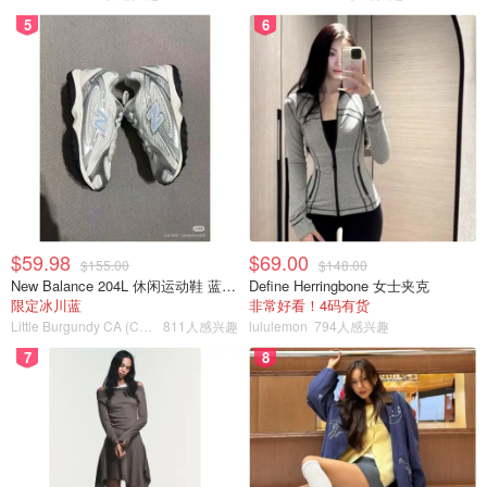
5
6
$59.98
$69.00
$155.00
$148.00
New Balance 204L 休闲运动鞋 蓝银色
Define Herringbone 女士夹克
限定冰川蓝
非常好看！4码有货
Little Burgundy CA (CA）
811人感兴趣
lululemon
794人感兴趣
7
8