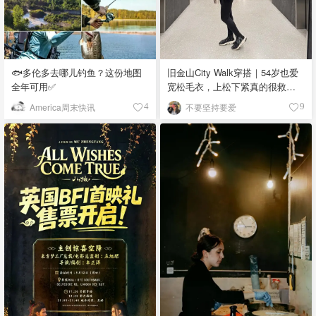
🐟多伦多去哪儿钓鱼？这份地图
旧金山City Walk穿搭｜54岁也爱
全年可用✅
宽松毛衣，上松下紧真的很救比
例
America周末快讯
不要坚持要爱
4
9