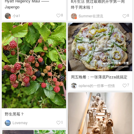
Hyatt Regency Maui ——
8月生活 熬过最难的开学第一周
Japengo
终于周末啦！
小a1
8
Summer在漂流
8
周五晚餐：一张薄底Pizza就搞定
opfans的一些事一些情
7
野生黑莓？
Lovemay
1