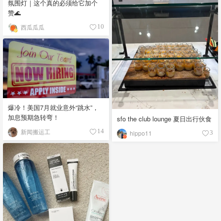
氛围灯｜这个真的必须给它加个
赞🌊
西瓜瓜瓜
10
爆冷！美国7月就业意外“跳水”，
加息预期急转弯！
sfo the club lounge 夏日出行伙食
新闻搬运工
14
hippo11
3