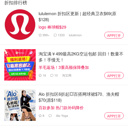
折扣排行榜
lululemon 折扣区更新 | 超经典卫衣$69(原
$128)
logo 棒球帽$29
999+
1333
lululemon
APP打开
淘宝满￥499最高2KG空运包邮 回归！数量不
多！手慢无！
羊毛返场！3重高额保障叠加
16
10
淘宝网
APP打开
Alo 折扣区6折起💥百搭网球裙$70、渔夫帽
$70(原$118)
百款参加 热门款补码降价
8
Alo Yoga
APP打开