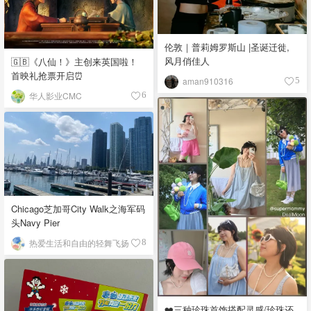
伦敦｜普莉姆罗斯山 |圣诞迁徙,
风月俏佳人
🇬🇧《八仙！》主创来英国啦！
首映礼抢票开启⏰
aman910316
5
华人影业CMC
6
Chicago芝加哥City Walk之海军码
头Navy Pier
热爱生活和自由的轻舞飞扬
8
❤️三种珍珠首饰搭配灵感/珍珠还