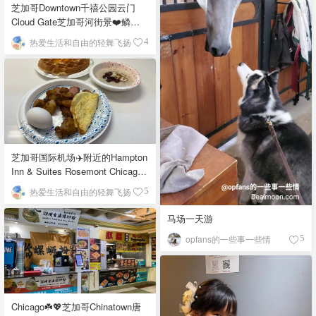
芝加哥Downtown千禧公园云门
Cloud Gate芝加哥河街景❤️鳞次
栉比的高楼
热爱生活和自由的轻舞飞扬
4
芝加哥国际机场✈️附近的Hampton
Inn & Suites Rosemont Chicago
O'Hare自助早餐
热爱生活和自由的轻舞飞扬
5
马场一天游
opfans的一些事一些情
5
Chicago☘️💖芝加哥Chinatown唐