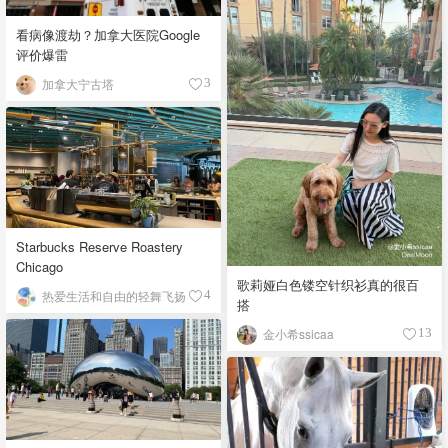
看病像渡劫？加拿大医院Google
评价爆雷
加拿大宁古塔
3
Starbucks Reserve Roastery
Chicago
歌莉娅白色镂空针织衫真的很百
热爱生活和自由的轻舞飞扬
4
搭
金小希ssicaa
13