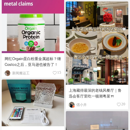
网红Orgain蛋白粉重金属超标？继
Costco之后，亚马逊也被告了！
新闻搬运工
15
上海藏得最深的老钱风餐厅｜鲁
迅会客厅里吃一顿潮粤菜🍴
偲小卉
20