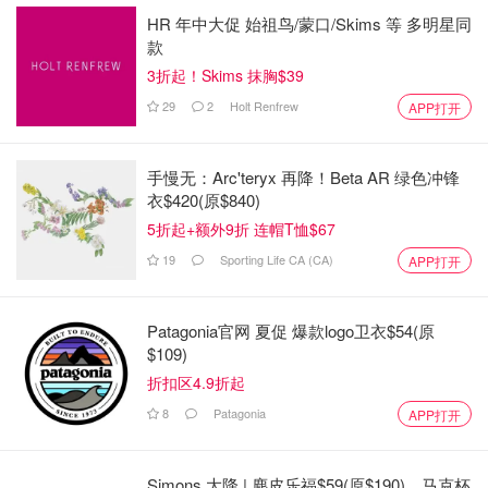
HR 年中大促 始祖鸟/蒙口/Skims 等 多明星同
款
3折起！Skims 抹胸$39
29
2
Holt Renfrew
APP打开
手慢无：Arc'teryx 再降！Beta AR 绿色冲锋
衣$420(原$840)
5折起+额外9折 连帽T恤$67
19
Sporting Life CA (CA)
APP打开
Patagonia官网 夏促 爆款logo卫衣$54(原
$109)
折扣区4.9折起
8
Patagonia
APP打开
Simons 大降 | 麂皮乐福$59(原$190)、马克杯