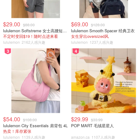
$29.00
$69.00
$88.00
$128.00
lululemon Softstreme 女士高腰短裤 10cm
lululemon Smooth Spacer 经典卫衣
不定时变回$19！随时点进来看
女生穿出oversized风
lululemon
2162人感兴趣
lululemon
1237人感兴趣
3
4
$54.00
$29.99
$108.00
$33.99
lululemon City Essentials 肩背包 4L
POP MART 毛绒星星人
热卖！库存紧张
lululemon
1139人感兴趣
amazon.ca
1107人感兴趣