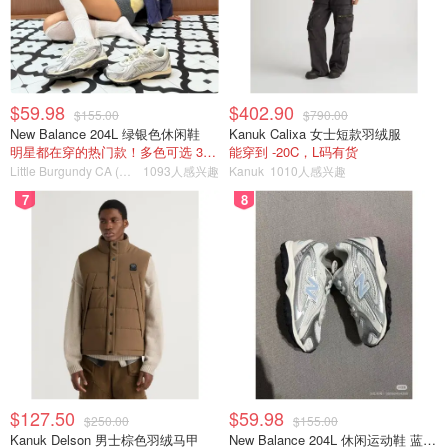
$59.98
$402.90
$155.00
$790.00
New Balance 204L 绿银色休闲鞋
Kanuk Calixa 女士短款羽绒服
明星都在穿的热门款！多色可选 3.8折
能穿到 -20C，L码有货
Little Burgundy CA (CA）
1093人感兴趣
Kanuk
1010人感兴趣
7
8
$127.50
$59.98
$250.00
$155.00
Kanuk Delson 男士棕色羽绒马甲
New Balance 204L 休闲运动鞋 蓝银色