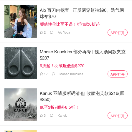
Alo 百刀内挖宝 | 正反两穿短袖$90、透气网
球裙$70
颜值性价比两不误！折扣款6折起
2
Alo Yoga
APP打开
Moose Knuckles 部分再降 | 魏大勋同款夹克
$237
6折起！羽绒服低至$270
12
Moose Knuckles
APP打开
Kanuk 羽绒服断码清仓| 收腰泡芙款$216(原
$850)
低至3折+额外8.5折！
3
Kanuk
APP打开