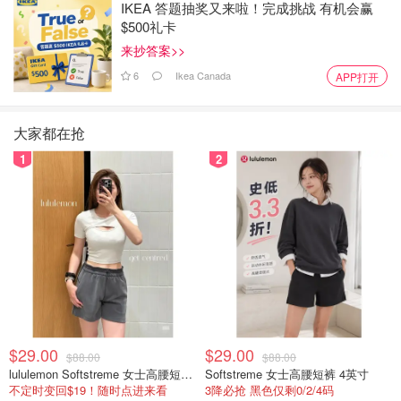
IKEA 答题抽奖又来啦！完成挑战 有机会赢
$500礼卡
来抄答案>>
6
Ikea Canada
APP打开
大家都在抢
1
2
$29.00
$29.00
$88.00
$88.00
lululemon Softstreme 女士高腰短裤 10cm
Softstreme 女士高腰短裤 4英寸
不定时变回$19！随时点进来看
3降必抢 黑色仅剩0/2/4码