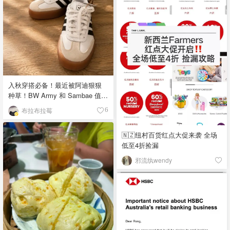
入秋穿搭必备！最近被阿迪狠狠
种草！BW Army 和 Sambae 值得
拥有！
布拉布拉莓
6
🇳🇿纽村百货红点大促来袭 全场
低至4折捡漏
邪流纨wendy