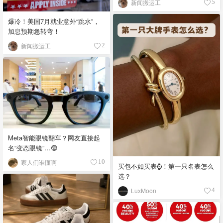
新闻搬运工
5
爆冷！美国7月就业意外“跳水”，
加息预期急转弯！
新闻搬运工
2
Meta智能眼镜翻车？网友直接起
名“变态眼镜”…😨
家人们谁懂啊
10
买包不如买表⌚️！第一只名表怎么
选？
LuxMoon
4