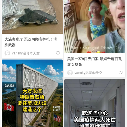
大温咖啡厅 恶汉向顾客挥枪！满
身武器
vansky温哥华天空
美国一家8口灭门案 婚姻千疮百孔
养女华裔
vansky温哥华天空