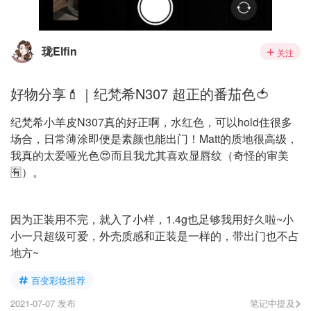
珑Elfin
关注
好物分享💄｜纪梵希N307 超正的番茄色🍅
纪梵希小羊皮N307真的好正啊，水红色，可以hold住很多
场合，日常薄涂即便是素颜也能出门！Matt的质地很高级，
我真的太爱哑光色😍而且我尤其喜欢显唇纹（奇怪的审美
🈶）。
因为正装用不完，就入了小样，1.4g也足够我用好久啦~小
小一只超级可爱，外壳质感和正装是一样的，带出门也不占
地方~
百变彩妆推荐
2021-07-07 发布
笔记中提及