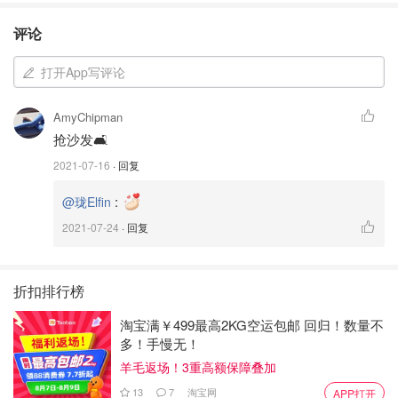
评论
打开App写评论
AmyChipman
抢沙发🛋️
2021-07-16
· 回复
:
@珑Elfin
2021-07-24
· 回复
折扣排行榜
淘宝满￥499最高2KG空运包邮 回归！数量不
多！手慢无！
羊毛返场！3重高额保障叠加
13
7
淘宝网
APP打开