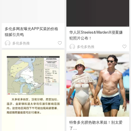
多伦多网友曝光APP买菜的价格
华人区Steeles&WardenX侵案嫌
猫腻引共鸣
犯照片公布！
多伦多热推
多伦多热推
特鲁多光膀热吻水果姐！别太爱
了…