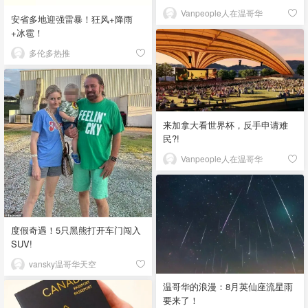
Vanpeople人在温哥华
安省多地迎强雷暴！狂风+降雨
+冰雹！
多伦多热推
来加拿大看世界杯，反手申请难
民?!
Vanpeople人在温哥华
度假奇遇！5只黑熊打开车门闯入
SUV!
vansky温哥华天空
温哥华的浪漫：8月英仙座流星雨
要来了！