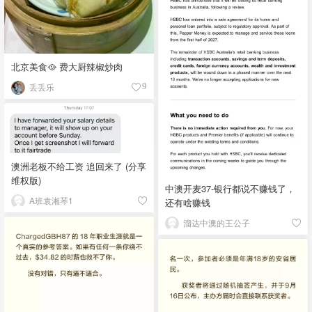
北京美食🥘 费大厨辣椒炒肉
丢丢乐
9
澳洲老板不给工资 追回来了 (分享
维权版)
中澳开麦37-银行都说不赚钱了，
A班袁湘琴1
还有啥赚钱
溜达中澳的王公子