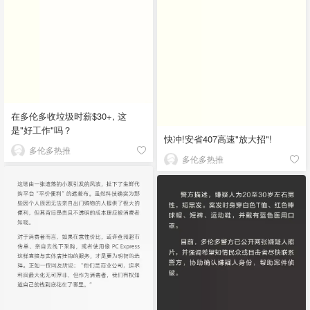
在多伦多收垃圾时薪$30+, 这
是"好工作"吗？
快冲!安省407高速"放大招"!
多伦多热推
多伦多热推