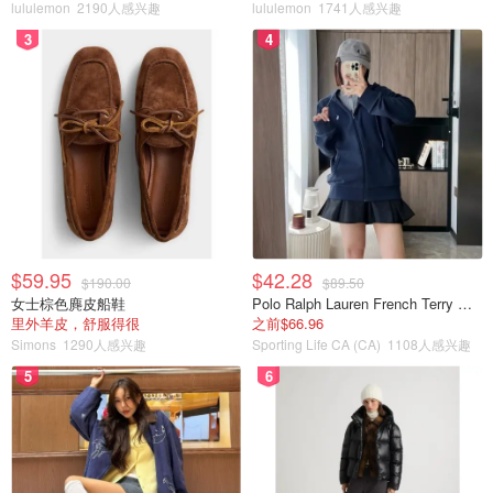
lululemon
2190人感兴趣
lululemon
1741人感兴趣
3
4
$59.95
$42.28
$190.00
$89.50
女士棕色麂皮船鞋
Polo Ralph Lauren French Terry 女童连帽卫衣 7-16码
里外羊皮，舒服得很
之前$66.96
Simons
1290人感兴趣
Sporting Life CA (CA)
1108人感兴趣
5
6