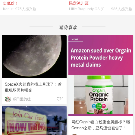
史低价！
限定冰川蓝
Kanuk
975人感兴趣
Little Burgundy CA (CA）
935人感兴趣
猜你喜欢
SpaceX火箭真的撞上月球了！首
批现场照片曝光
瓜田里的猹
4
网红Orgain蛋白粉重金属超标？继
Costco之后，亚马逊也被告了！