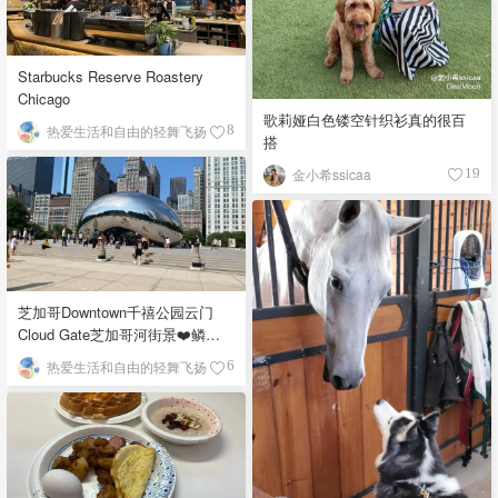
Starbucks Reserve Roastery
Chicago
歌莉娅白色镂空针织衫真的很百
热爱生活和自由的轻舞飞扬
8
搭
金小希ssicaa
19
芝加哥Downtown千禧公园云门
Cloud Gate芝加哥河街景❤️鳞次
栉比的高楼
热爱生活和自由的轻舞飞扬
6