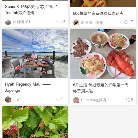
SpaceX 168亿美元“芯片神厂”
Terafab落户德州！
500机票的东京体验我给到夯
休斯顿101
10
西雅图小雨帽
17
Hyatt Regency Maui ——
8月生活 熬过最难的开学第一周
Japengo
终于周末啦！
小a1
11
Summer在漂流
9