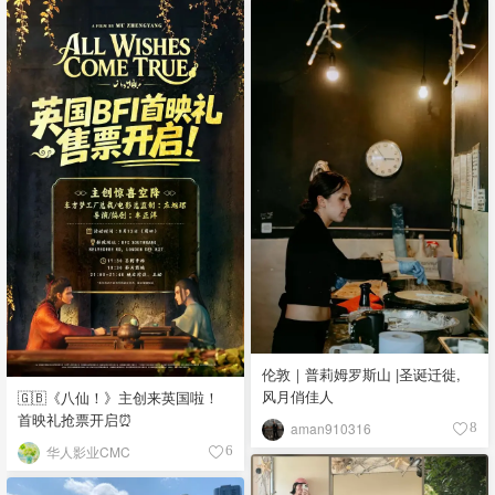
伦敦｜普莉姆罗斯山 |圣诞迁徙,
风月俏佳人
🇬🇧《八仙！》主创来英国啦！
首映礼抢票开启⏰
aman910316
8
华人影业CMC
6