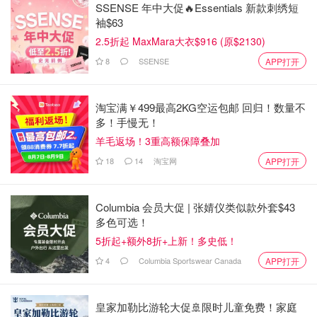
SSENSE 年中大促🔥Essentials 新款刺绣短
袖$63
2.5折起 MaxMara大衣$916 (原$2130)
8
SSENSE
APP打开
淘宝满￥499最高2KG空运包邮 回归！数量不
多！手慢无！
羊毛返场！3重高额保障叠加
18
14
淘宝网
APP打开
Columbia 会员大促 | 张婧仪类似款外套$43
多色可选！
5折起+额外8折+上新！多史低！
4
Columbia Sportswear Canada
APP打开
皇家加勒比游轮大促🚢限时儿童免费！家庭