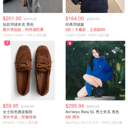
$201.00
$164.00
$670.00
$820.00
短款羽绒夹克 黑色
经典羽绒服
图片类似款，时尚感巨重
2折！大爆款，之前$205
Coach Outlet
1188人感兴趣
Coach Outlet
1093人感兴趣
7
8
$59.95
$299.94
$190.00
$600.00
女士棕色麂皮船鞋
Arc'teryx Beta SL 男士夹克 黑色
里外羊皮，舒服得很
5折 蹲补
Simons
1053人感兴趣
Sporting Life CA (CA)
1039人感兴趣