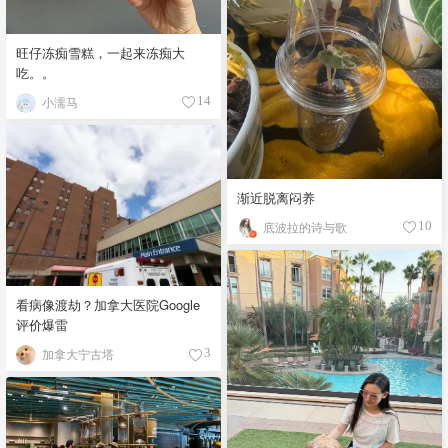
旺仔冻痴雪糕，一起来冻痴大
吃。。
小濡马
14
渐近脱离闷养
底波拉的诗与歌
10
看病像渡劫？加拿大医院Google
评价爆雷
加拿大宁古塔
3