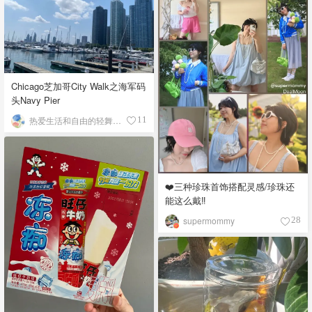
Chicago芝加哥City Walk之海军码
头Navy Pier
热爱生活和自由的轻舞飞扬
11
❤️三种珍珠首饰搭配灵感/珍珠还
能这么戴‼️
supermommy
28