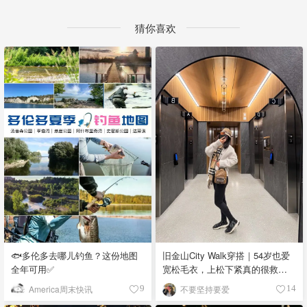
猜你喜欢
🐟多伦多去哪儿钓鱼？这份地图
旧金山City Walk穿搭｜54岁也爱
全年可用✅
宽松毛衣，上松下紧真的很救比
例
America周末快讯
不要坚持要爱
9
14