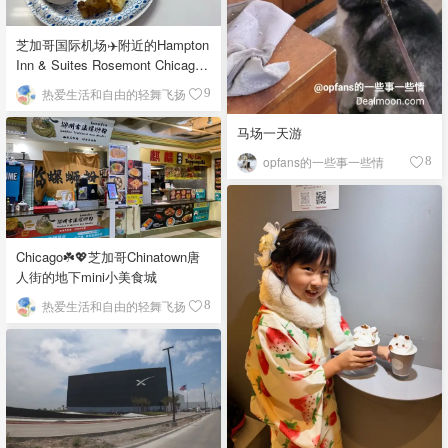
芝加哥国际机场✈️附近的Hampton
Inn & Suites Rosemont Chicago
O'Hare自助早餐
热爱生活和自由的轻舞飞扬
9
马场一天游
opfans的一些事一些情
8
Chicago☘️💖芝加哥Chinatown唐
人街的地下mini小美食城
热爱生活和自由的轻舞飞扬
8