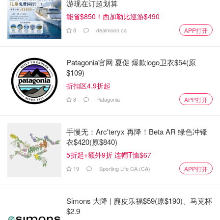
游现在订超划算
能省$850！西加勒比巡游$490
8
dealmoon.ca
APP打开
Patagonia官网 夏促 爆款logo卫衣$54(原
$109)
折扣区4.9折起
8
Patagonia
APP打开
手慢无：Arc'teryx 再降！Beta AR 绿色冲锋
衣$420(原$840)
5折起+额外9折 连帽T恤$67
19
Sporting Life CA (CA)
APP打开
Simons 大降 | 麂皮乐福$59(原$190)、马克杯
$2.9