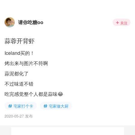
请你吃糖oo
关注
蒜蓉开背虾
Iceland买的！
烤出来与图片不符啊
蒜泥都化了
不过味道不错
吃完感觉整个人都是蒜味😂
宅家打个卡
宅家做大厨
2020-05-27 发布