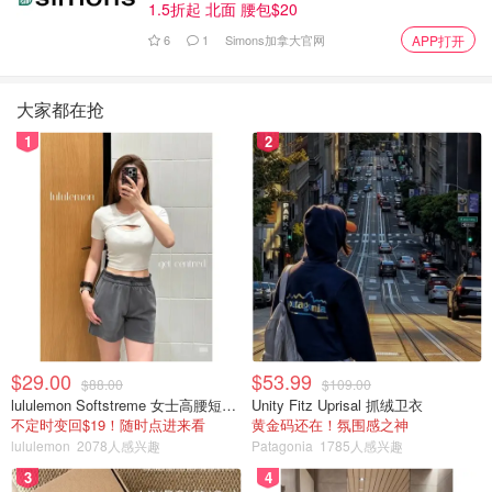
1.5折起 北面 腰包$20
6
1
Simons加拿大官网
APP打开
大家都在抢
1
2
$29.00
$53.99
$88.00
$109.00
lululemon Softstreme 女士高腰短裤 10cm
Unity Fitz Uprisal 抓绒卫衣
不定时变回$19！随时点进来看
黄金码还在！氛围感之神
lululemon
2078人感兴趣
Patagonia
1785人感兴趣
3
4