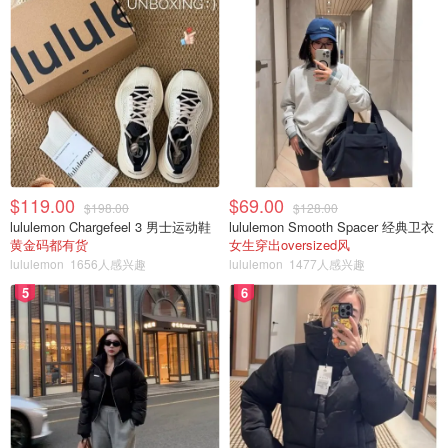
$119.00
$69.00
$198.00
$128.00
lululemon Chargefeel 3 男士运动鞋
lululemon Smooth Spacer 经典卫衣
黄金码都有货
女生穿出oversized风
lululemon
1656人感兴趣
lululemon
1477人感兴趣
5
6