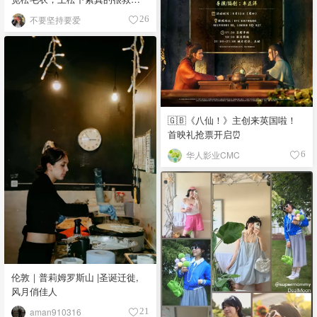
例
不要坚持要爱
26
🇬🇧《八仙！》主创来英国啦！
首映礼抢票开启⏰
华人影业CMC
6
伦敦｜普莉姆罗斯山 |圣诞迁徙,
风月俏佳人
aman910316
21