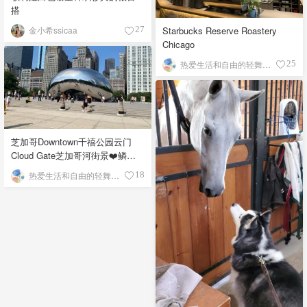
搭
Starbucks Reserve Roastery
金小希ssicaa
27
Chicago
热爱生活和自由的轻舞飞扬
25
芝加哥Downtown千禧公园云门
Cloud Gate芝加哥河街景❤️鳞次
栉比的高楼
热爱生活和自由的轻舞飞扬
18