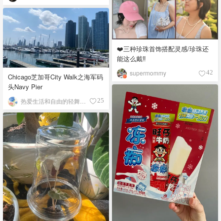
❤️三种珍珠首饰搭配灵感/珍珠还
能这么戴‼️
supermommy
42
Chicago芝加哥City Walk之海军码
头Navy Pier
热爱生活和自由的轻舞飞扬
25