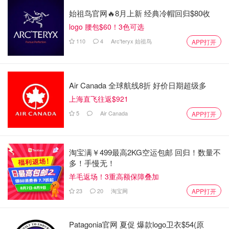
始祖鸟官网🔥8月上新 经典冷帽回归$80收
logo 腰包$60！3色可选
110
4
Arc'teryx 始祖鸟
APP打开
Air Canada 全球航线8折 好价日期超级多
上海直飞往返$921
5
Air Canada
APP打开
淘宝满￥499最高2KG空运包邮 回归！数量不
多！手慢无！
羊毛返场！3重高额保障叠加
23
20
淘宝网
APP打开
Patagonia官网 夏促 爆款logo卫衣$54(原