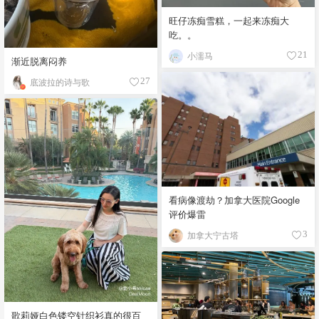
旺仔冻痴雪糕，一起来冻痴大
吃。。
小濡马
21
渐近脱离闷养
底波拉的诗与歌
27
看病像渡劫？加拿大医院Google
评价爆雷
加拿大宁古塔
3
歌莉娅白色镂空针织衫真的很百