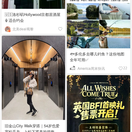
🇺🇸洛杉矶Hollywood京都居酒屋
🏮适合约会
北美deal蜀黎
🐟多伦多去哪儿钓鱼？这份地图
全年可用✅
America周末快讯
22
旧金山City Walk穿搭｜54岁也爱
宽松毛衣，上松下紧真的很救比