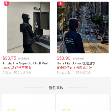
7
8
$93.75
$53.99
$125.00
$109.00
Aritzia The SuperStuff Puff Vest 轻盈亮面马甲
Unity Fitz Uprisal 抓绒卫衣
2xs有货 轻便不压身
黄金码还在！氛围感之神
Aritzia
1509人感兴趣
Patagonia
1495人感兴趣
猜你喜欢