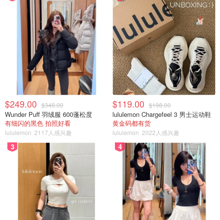
$249.00
$119.00
$348.00
$198.00
Wunder Puff 羽绒服 600蓬松度
lululemon Chargefeel 3 男士运动鞋
有细闪的黑色 拍照好看
黄金码都有货
lululemon
2117人感兴趣
lululemon
2022人感兴趣
3
4