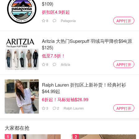
$109)
折扣区4.9折起
8
Patagonia
APP打开
Aritzia 大热门Superpuff 羽绒马甲降价$94(原
$125)
低至7.5折！
8
Aritzia
APP打开
Ralph Lauren 折扣区上新补货！经典衬衫
$44.99起
6折起！马标短袖$26.99
3
2
Ralph Lauren
APP打开
大家都在抢
1
2