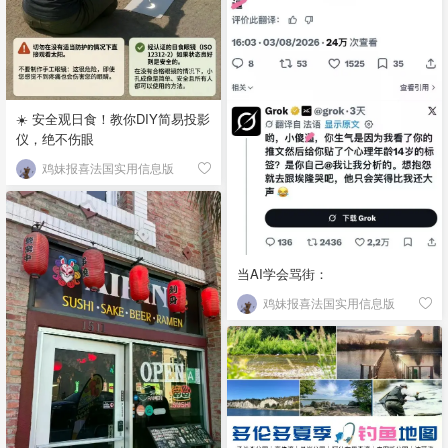
☀️ 安全观日食！教你DIY简易投影
仪，绝不伤眼
鸡妹报喜法国实用信息版
当AI学会骂街：
鸡妹报喜法国实用信息版