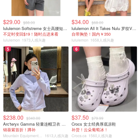
$29.00
$34.00
$88.00
$68.00
lululemon Softstreme 女士高腰短裤 10cm
lululemon All It Takes Nulu 罗纹V领短袖T恤
不定时变回$19！随时点进来看
自带胸垫！国内￥350
lululemon
1973人感兴趣
lululemon
1658人感兴趣
5
6
$238.00
$37.50
$340.00
$79.99
Arc'teryx Gamma 轻量连帽卫衣 女款
Crocs 女士经典厚底凉鞋
锦葵紫首折！蹲补
补货！云朵葡萄冰！
Mountain Equipment Company
1613人感兴趣
Crocs.ca
1560人感兴趣