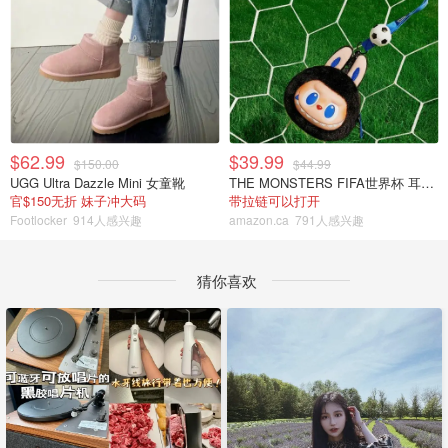
$62.99
$39.99
$150.00
$44.99
UGG Ultra Dazzle Mini 女童靴
THE MONSTERS FIFA世界杯 耳机包
官$150无折 妹子冲大码
带拉链可以打开
Footlocker
914人感兴趣
amazon.ca
791人感兴趣
猜你喜欢