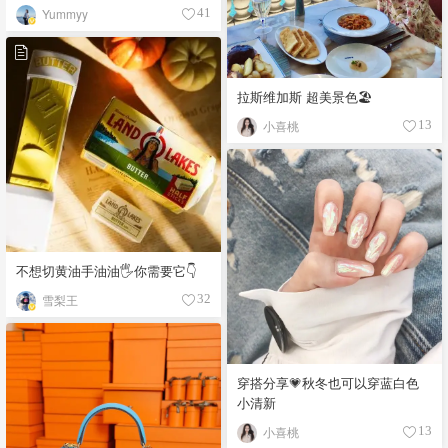
Yummyy
41
拉斯维加斯 超美景色🏖
小喜桃
13
不想切黄油手油油🖐你需要它👇
雪梨王
32
穿搭分享💗秋冬也可以穿蓝白色
小清新
小喜桃
13