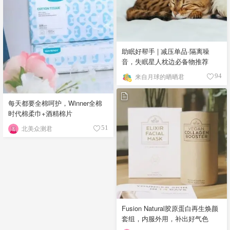
助眠好帮手 | 减压单品·隔离噪
音，失眠星人枕边必备物推荐
来自月球的晒晒君
94
每天都要全棉呵护，Winner全棉
时代棉柔巾+酒精棉片
北美众测君
51
Fusion Natural胶原蛋白再生焕颜
套组，内服外用，补出好气色