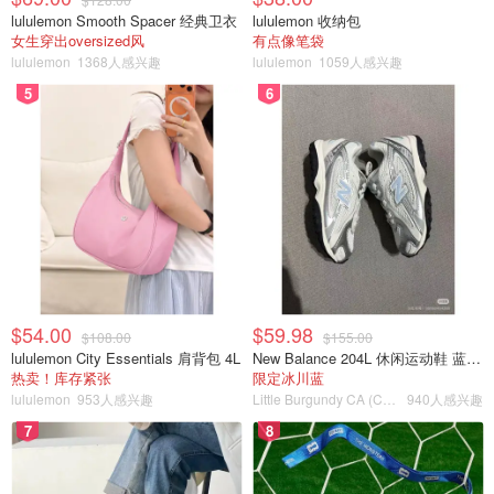
lululemon Smooth Spacer 经典卫衣
lululemon 收纳包
女生穿出oversized风
有点像笔袋
lululemon
1368人感兴趣
lululemon
1059人感兴趣
5
6
$54.00
$59.98
$108.00
$155.00
lululemon City Essentials 肩背包 4L
New Balance 204L 休闲运动鞋 蓝银色
热卖！库存紧张
限定冰川蓝
lululemon
953人感兴趣
Little Burgundy CA (CA）
940人感兴趣
7
8