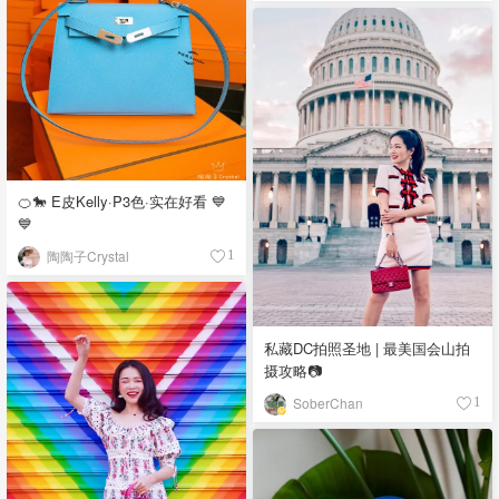
🍊🐎 E皮Kelly·P3色·实在好看 💙
💙
陶陶子Crystal
1
私藏DC拍照圣地 | 最美国会山拍
摄攻略📷
SoberChan
1