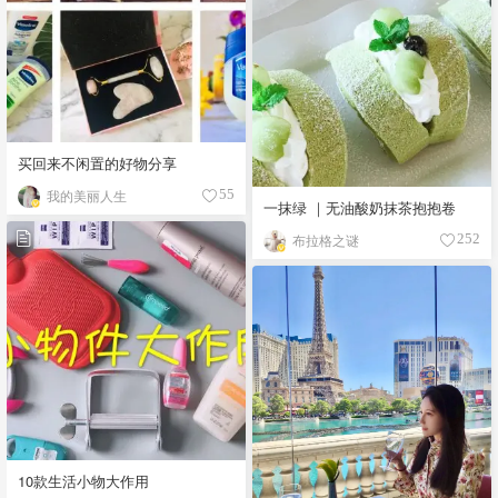
买回来不闲置的好物分享
我的美丽人生
55
一抹绿 ｜无油酸奶抹茶抱抱卷
布拉格之谜
252
10款生活小物大作用