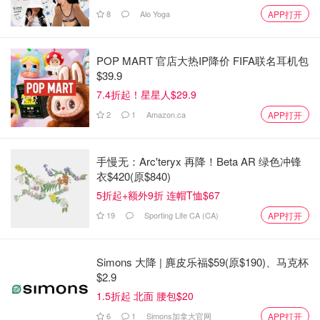
8
Alo Yoga
APP打开
POP MART 官店大热IP降价 FIFA联名耳机包
$39.9
7.4折起！星星人$29.9
2
1
Amazon.ca
APP打开
手慢无：Arc'teryx 再降！Beta AR 绿色冲锋
衣$420(原$840)
5折起+额外9折 连帽T恤$67
19
Sporting Life CA (CA)
APP打开
Simons 大降 | 麂皮乐福$59(原$190)、马克杯
$2.9
1.5折起 北面 腰包$20
6
1
Simons加拿大官网
APP打开