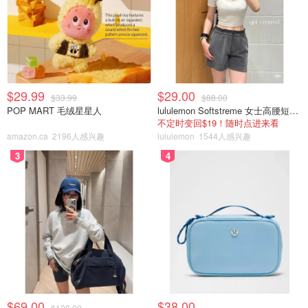
$29.99
$29.00
$33.99
$88.00
POP MART 毛绒星星人
lululemon Softstreme 女士高腰短裤 10cm
不定时变回$19！随时点进来看
amazon.ca
2196人感兴趣
lululemon
1544人感兴趣
3
4
$69.00
$38.00
$128.00