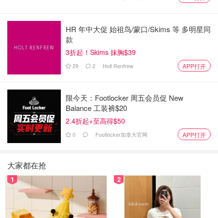
HR 年中大促 始祖鸟/蒙口/Skims 等 多明星同
款
3折起！Skims 抹胸$39
29
2
Holt Renfrew
APP打开
限今天：Footlocker 周五会员促 New
Balance 工装裤$20
2.4折起+至高得$50
0
Footlocker加拿大官网
APP打开
大家都在抢
1
2