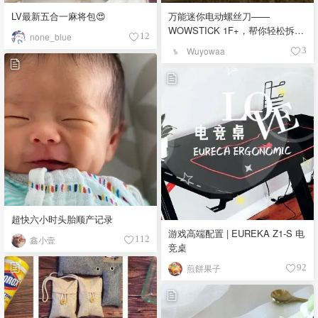
LV最新五合一麻将包😍
万能迷你电动螺丝刀——
WOWSTICK 1F+，帮你轻松拆装
none_blue
12
🔩小零件⚙️
Wuyowaa
3
超快六小时头胎顺产记录
游戏高端配置 | EUREKA Z1-S 电
鑫小壹
112
竞桌
煎餅果子
92