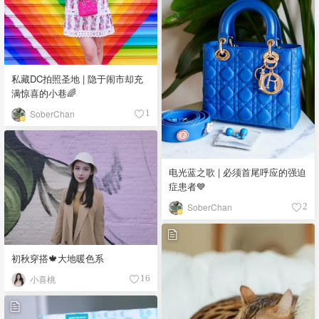
私藏DC拍照圣地 | 隐于闹市却充
满惊喜的小巷🌈
SoberChan
1
电光蓝之歌 | 必须首尾呼应的强迫
症患者💙
SoberChan
2
初秋穿搭🍁大地暖色系
小喜桃
16