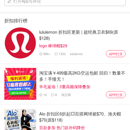
打开App写评论
折扣排行榜
lululemon 折扣区更新 | 超经典卫衣$69(原
$128)
logo 棒球帽$29
999+
1333
lululemon
APP打开
淘宝满￥499最高2KG空运包邮 回归！数量不
多！手慢无！
羊毛返场！3重高额保障叠加
16
8
淘宝网
APP打开
Alo 折扣区6折起💥百搭网球裙$70、渔夫帽
$70(原$118)
百款参加 热门款补码降价