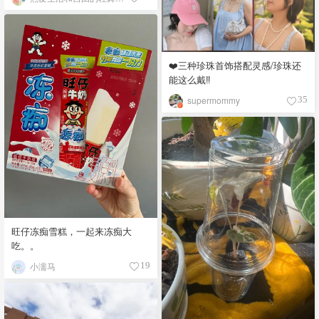
❤️三种珍珠首饰搭配灵感/珍珠还
能这么戴‼️
supermommy
35
旺仔冻痴雪糕，一起来冻痴大
吃。。
小濡马
19