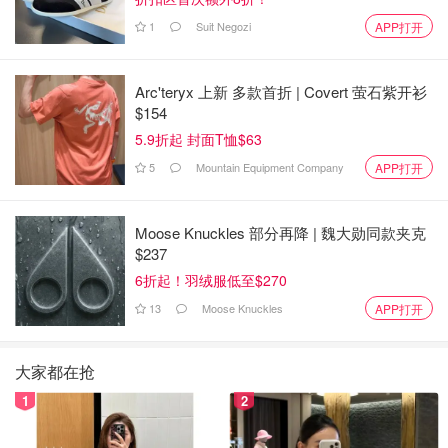
1
Suit Negozi
APP打开
Arc'teryx 上新 多款首折 | Covert 萤石紫开衫
$154
5.9折起 封面T恤$63
5
Mountain Equipment Company
APP打开
Moose Knuckles 部分再降 | 魏大勋同款夹克
$237
6折起！羽绒服低至$270
13
Moose Knuckles
APP打开
大家都在抢
1
2