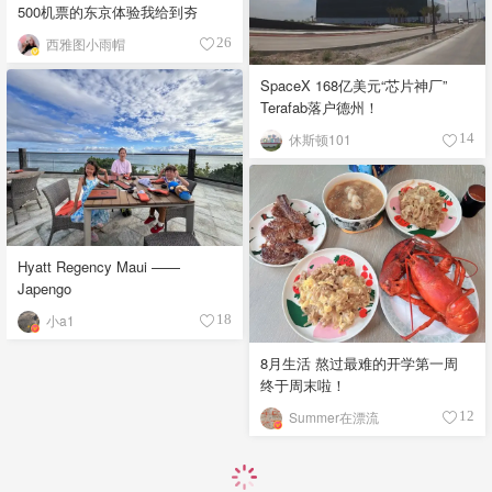
500机票的东京体验我给到夯
西雅图小雨帽
26
SpaceX 168亿美元“芯片神厂”
Terafab落户德州！
休斯顿101
14
Hyatt Regency Maui ——
Japengo
小a1
18
8月生活 熬过最难的开学第一周
终于周末啦！
Summer在漂流
12