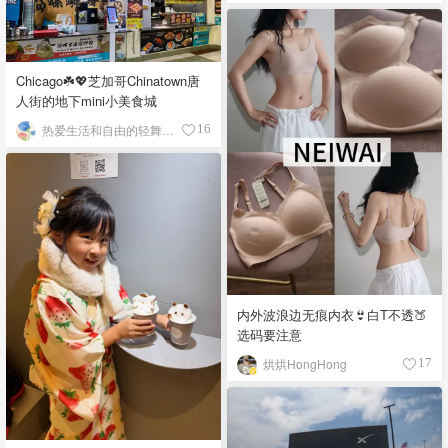
Chicago☘️💖芝加哥Chinatown唐
人街的地下mini小美食城
热爱生活和自由的轻舞飞扬
16
内外波浪边无痕内衣👙白T不透🍑
选码要注意
烘烘HongHong
17