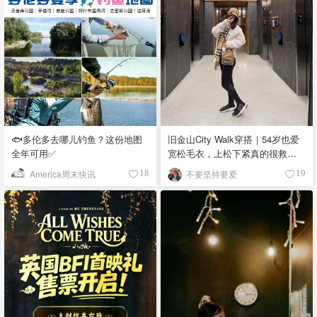
🐟多伦多去哪儿钓鱼？这份地图
旧金山City Walk穿搭｜54岁也爱
全年可用✅
宽松毛衣，上松下紧真的很救比
例
America周末快讯
不要坚持要爱
18
19