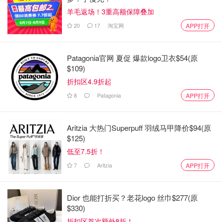
羊毛返场！3重高额保障叠加
20
17
淘宝网
APP打开
Patagonia官网 夏促 爆款logo卫衣$54(原
$109)
折扣区4.9折起
8
Patagonia
APP打开
Aritzia 大热门Superpuff 羽绒马甲降价$94(原
$125)
低至7.5折！
7
Aritzia
APP打开
Dior 也能打折买？老花logo 丝巾$277(原
$330)
折扣区首次额外8折！