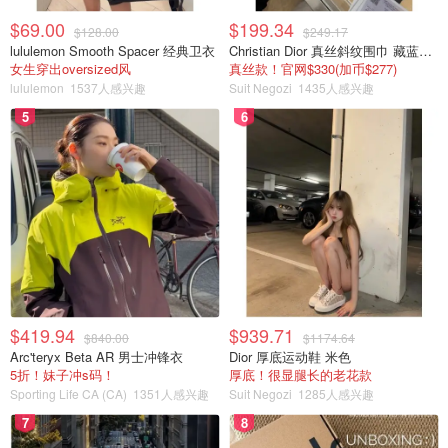
$69.00
$199.34
$128.00
$249.17
lululemon Smooth Spacer 经典卫衣
Christian Dior 真丝斜纹围巾 藏蓝米色
女生穿出oversized风
真丝款！官网$330(加币$277)
lululemon
1537人感兴趣
Suit Negozi
1435人感兴趣
5
6
$419.94
$939.71
$840.00
$1174.64
Arc'teryx Beta AR 男士冲锋衣
Dior 厚底运动鞋 米色
5折！妹子冲s码！
厚底！很显腿长的老花款
Sporting Life CA (CA)
1351人感兴趣
Suit Negozi
1285人感兴趣
7
8