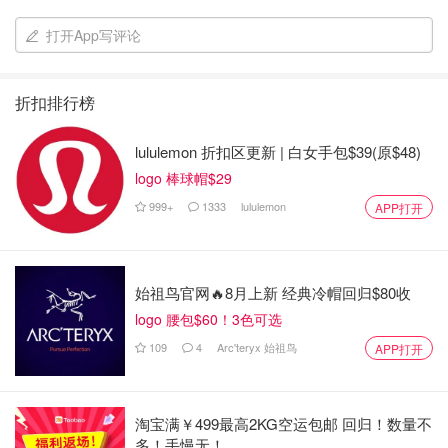
打开App写评论
折扣排行榜
lululemon 折扣区更新 | 白女手包$39(原$48)
logo 棒球帽$29
999+
1333
lululemon
APP打开
始祖鸟官网🔥8月上新 经典冷帽回归$80收
logo 腰包$60！3色可选
109
4
Arc'teryx 始祖鸟
APP打开
淘宝满￥499最高2KG空运包邮 回归！数量不
多！手慢无！