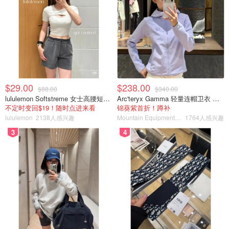
$29.00
$238.00
$88.00
$340.00
lululemon Softstreme 女士高腰短裤 10cm
Arc'teryx Gamma 轻量连帽卫衣 女款
不定时变回$19！随时点进来看
锦葵紫首折！蹲补
lululemon
2138人感兴趣
Mountain Equipment Company
1764人感兴趣
3
4