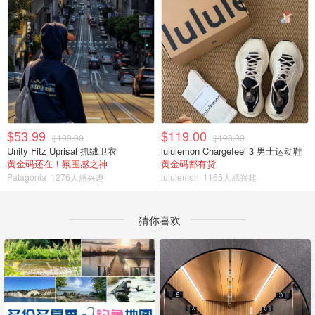
$53.99
$119.00
$109.00
$198.00
Unity Fitz Uprisal 抓绒卫衣
lululemon Chargefeel 3 男士运动鞋
黄金码还在！氛围感之神
黄金码都有货
Patagonia
1276人感兴趣
lululemon
1165人感兴趣
猜你喜欢