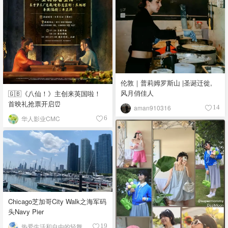
伦敦｜普莉姆罗斯山 |圣诞迁徙,
风月俏佳人
🇬🇧《八仙！》主创来英国啦！
首映礼抢票开启⏰
aman910316
14
华人影业CMC
6
Chicago芝加哥City Walk之海军码
头Navy Pier
热爱生活和自由的轻舞飞扬
19