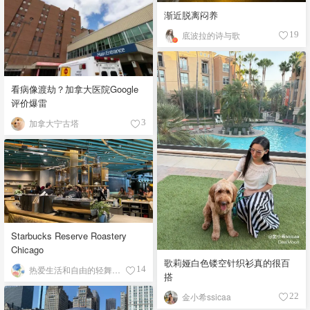
渐近脱离闷养
底波拉的诗与歌
19
看病像渡劫？加拿大医院Google
评价爆雷
加拿大宁古塔
3
Starbucks Reserve Roastery
Chicago
歌莉娅白色镂空针织衫真的很百
热爱生活和自由的轻舞飞扬
14
搭
金小希ssicaa
22