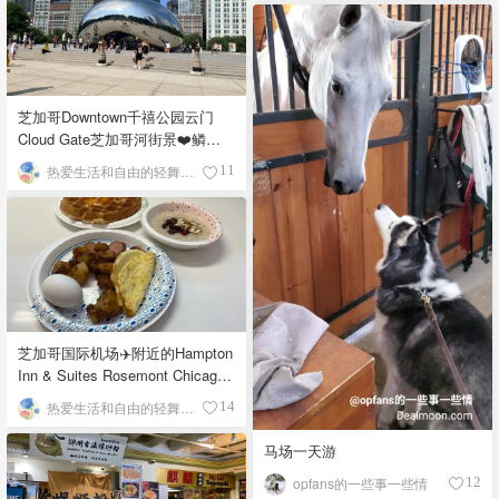
芝加哥Downtown千禧公园云门
Cloud Gate芝加哥河街景❤️鳞次
栉比的高楼
热爱生活和自由的轻舞飞扬
11
芝加哥国际机场✈️附近的Hampton
Inn & Suites Rosemont Chicago
O'Hare自助早餐
热爱生活和自由的轻舞飞扬
14
马场一天游
opfans的一些事一些情
12