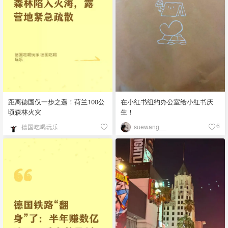
距离德国仅一步之遥！荷兰100公
在小红书纽约办公室给小红书庆
顷森林火灾
生！
德国吃喝玩乐
suewang__
6