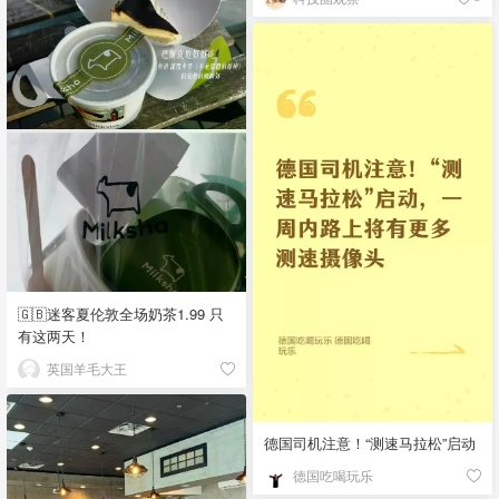
🇬🇧迷客夏伦敦全场奶茶1.99 只
有这两天！
英国羊毛大王
德国司机注意！“测速马拉松”启动
德国吃喝玩乐