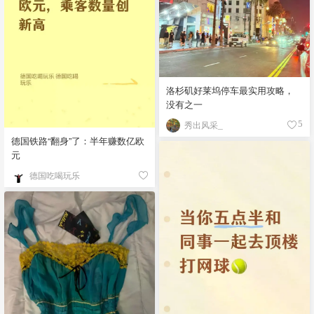
洛杉矶好莱坞停车最实用攻略，
没有之一
秀出风采_
5
德国铁路“翻身”了：半年赚数亿欧
元
德国吃喝玩乐