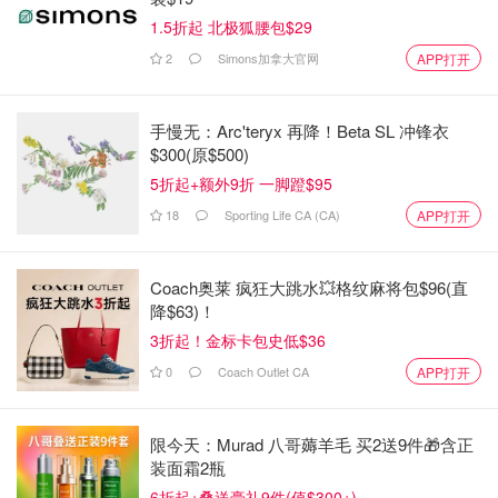
1.5折起 北极狐腰包$29
2
Simons加拿大官网
APP打开
手慢无：Arc'teryx 再降！Beta SL 冲锋衣
$300(原$500)
5折起+额外9折 一脚蹬$95
18
Sporting Life CA (CA)
APP打开
Coach奥莱 疯狂大跳水💥格纹麻将包$96(直
降$63)！
3折起！金标卡包史低$36
0
Coach Outlet CA
APP打开
限今天：Murad 八哥薅羊毛 买2送9件🎁含正
装面霜2瓶
6折起+叠送豪礼9件(值$300+)