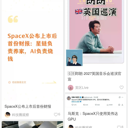
🇬🇧郎朗·2027英国音乐会巡演官
宣
英区Live
SpaceX公布上市后首份财报
马斯克：SpaceX只使用英伟达
科技圈观察
6
GPU
科技圈观察
8