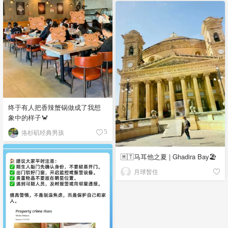
终于有人把香辣蟹锅做成了我想
象中的样子🦀
洛杉矶经典男孩
5
🇲🇹马耳他之夏 | Ghadira Bay🏖️
月球暂住