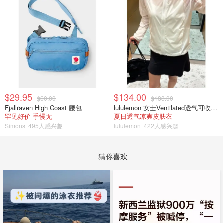
$29.95
$134.00
$60.00
$188.00
Fjallraven High Coast 腰包
lululemon 女士Ventilated透气可收纳跑步夹克
罕见好价 手慢无
夏日透气凉爽皮肤衣
Simons
495人感兴趣
lululemon
422人感兴趣
猜你喜欢