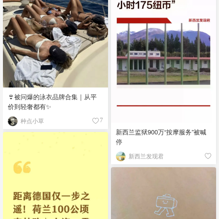
👙被问爆的泳衣品牌合集｜从平
价到轻奢都有✨
种点小草
7
新西兰监狱900万“按摩服务”被喊
停
新西兰发现君