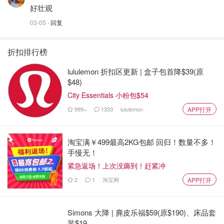
好壮观
03-05
· 回复
折扣排行榜
lululemon 折扣区更新 | 盒子包首降$39(原
$48)
City Essentials 小粉包$54
999+
1333
lululemon
APP打开
淘宝满￥499最高2KG包邮 回归！数量不多！
手慢无！
紧急返场！上次没薅到！赶紧冲
2
1
淘宝网
APP打开
Simons 大降 | 麂皮乐福$59(原$190)、床品套
装$19