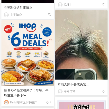
CJ111
在等彩蛋这件事情上
丸子脑袋
奉劝大家不要拔头发…
🥞 IHOP 新套餐来了！早餐、午
单单丁单
餐通通只要 $6+
Felix吃喝玩乐不破产
4