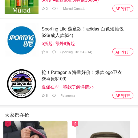
2
4
Murad Canada
APP打开
Sporting Life 薅童款！adidas 白色短袖仅
$26(成人款$34)
5折起+额外8折起
0
Sporting Life CA (CA)
APP打开
抢！Patagonia 海量好价！爆款logo卫衣
$54(原$109)
夏促在即，戳我了解详情>>
8
Patagonia
APP打开
大家都在抢
1
2