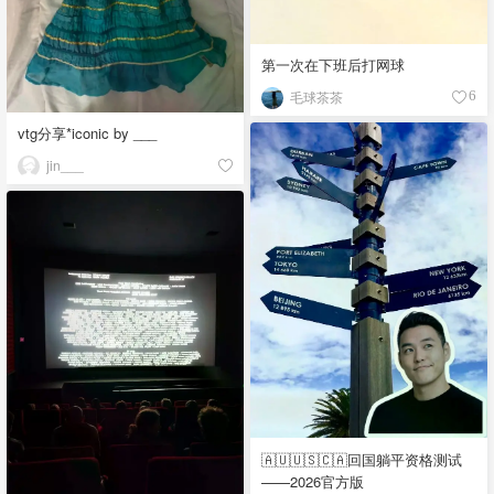
第一次在下班后打网球
毛球茶茶
6
vtg分享*iconic by ___
jin___
🇦🇺🇺🇸🇨🇦回国躺平资格测试
——2026官方版