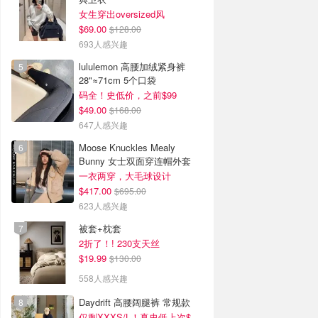
女生穿出oversized风
$69.00
$128.00
693人感兴趣
lululemon 高腰加绒紧身裤
28"≈71cm 5个口袋
码全！史低价，之前$99
$49.00
$168.00
647人感兴趣
Moose Knuckles Mealy
Bunny 女士双面穿连帽外套
一衣两穿，大毛球设计
$417.00
$695.00
623人感兴趣
被套+枕套
2折了！! 230支天丝
$19.99
$130.00
558人感兴趣
Daydrift 高腰阔腿裤 常规款
仅剩XXXS/L！真史低上次$114