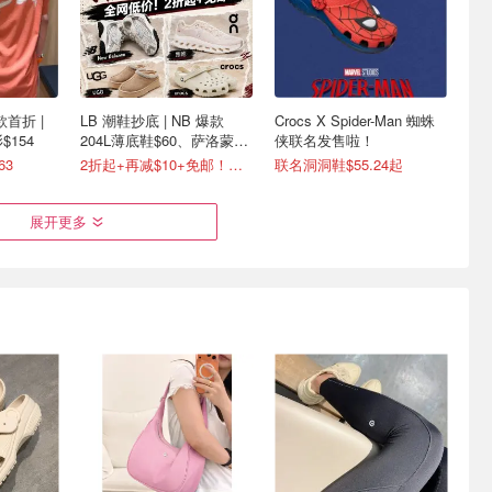
多款首折 |
LB 潮鞋抄底 | NB 爆款
Crocs X Spider-Man 蜘蛛
$154
204L薄底鞋$60、萨洛蒙
侠联名发售啦！
$75
63
2折起+再减$10+免邮！昂跑参加
联名洞洞鞋$55.24起
展开更多
促🔥
ON 经典系列男女鞋上新
Simons 潮鞋抄底降 | 封面
款刺绣短袖
Cloud X 4 蓝色运动鞋$130
麂皮乐福$59(原$159)
2.5折起 MaxMara大衣$916 (原$2130)
the roger 运动鞋$125
3折起 男士皮鞋$49