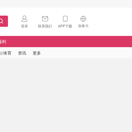
加拿大
登录
联系我们
APP下载
🇺🇸
美国
爆料
🇨🇳
中国
出/体育
资讯
更多
🇨🇦
加拿大
扫码下载 App
🇬🇧
英国
Download on the
App Store
🇩🇪
德国
Download the
Android App
🇫🇷
法国
🇮🇹
意大利
🇦🇺
澳洲