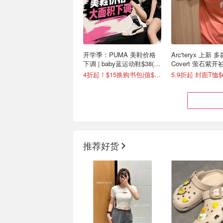
开学季：PUMA 美鞋价格
Arc'teryx 上新 
下调 | baby蓝运动鞋$38(降
Covert 萤石紫开衫
$27)
4折起！$15换购书包(值$41)
5.9折起 封面T恤$
推荐好货
史低价：Adidas 爆款按摩
SSENSE 年中大
拖鞋! 越穿越舒服
Essentials 新
$63
男女同款！码数超全！现$15.98