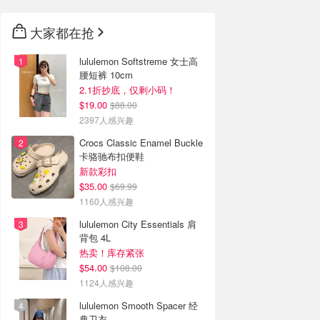
大家都在抢
lululemon Softstreme 女士高
腰短裤 10cm
2.1折抄底，仅剩小码！
$19.00
$88.00
2397人感兴趣
Crocs Classic Enamel Buckle
卡骆驰布扣便鞋
新款彩扣
$35.00
$69.99
1160人感兴趣
lululemon City Essentials 肩
背包 4L
热卖！库存紧张
$54.00
$108.00
1124人感兴趣
lululemon Smooth Spacer 经
典卫衣