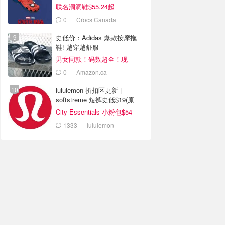
联名洞洞鞋$55.24起
0
Crocs Canada
史低价：Adidas 爆款按摩拖
鞋! 越穿越舒服
男女同款！码数超全！现
$15.98
0
Amazon.ca
lululemon 折扣区更新 |
softstreme 短裤史低$19(原
$88)
City Essentials 小粉包$54
1333
lululemon