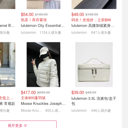
$54.00
$49.00
$108.00
$168.00
热卖！库存紧张
码全！史低价，之前$99
Crocs Classic Enamel Buckle 卡骆驰布扣便鞋
lululemon City Essentials 肩背包 4L
lululemon 高腰加绒紧身裤 28"≈71cm 5个口袋
人感兴趣
lululemon
1124人感兴趣
lululemon
647人感兴趣
| Gucci
史低价：New Balance X
ALDO 折扣区低至5折
5)
Cruz V3 男士运动鞋 5.5码
$28.00
$129.99
挎包 $45
$417.00
$39.00
$695.00
$48.00
仅剩XXXS/L！真史低上次$114
主体800蓬羽绒
lululemon 3.5L 洗漱包/盒子
阔腿裤 常规款
Moose Knuckles Josephine 拼接夹克
包
人感兴趣
Moose Knuckles
455人感兴趣
lululemon
446人感兴趣
iri 铆钉
New Balance 罕见4折起🔥
Coach奥莱 深夜突袭大降
展开更多