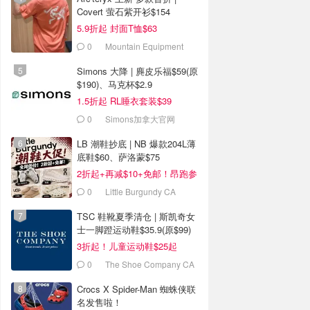
Covert 萤石紫开衫$154
5.9折起 封面T恤$63
0
Mountain Equipment
Company
Simons 大降 | 麂皮乐福$59(原
$190)、马克杯$2.9
1.5折起 RL睡衣套装$39
0
Simons加拿大官网
LB 潮鞋抄底 | NB 爆款204L薄
底鞋$60、萨洛蒙$75
2折起+再减$10+免邮！昂跑参
加
0
Little Burgundy CA
(CA）
TSC 鞋靴夏季清仓 | 斯凯奇女
士一脚蹬运动鞋$35.9(原$99)
3折起！儿童运动鞋$25起
0
The Shoe Company CA
(CA)
Crocs X Spider-Man 蜘蛛侠联
名发售啦！