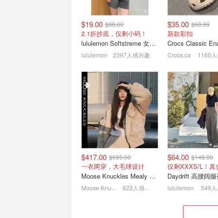
$19.00
$35.00
$88.00
$69.99
2.1折抄底，仅剩小码！
新款彩扣
lululemon Softstreme 女士高腰短裤 10cm
lululemon
2397人感兴趣
Crocs.ca
1160
lululemon 折扣区更新 |
Suit Negozi 超好价
softstreme 短裤史低$19(原
卡包$363(官网:$44
$88)
City Essentials 小粉包$54
正价款全场8折！
$417.00
$64.00
$695.00
$148.00
一衣两穿，大毛球设计
Moose Knuckles Mealy Bunny 女士双面穿连帽外套
Daydrift 高腰
Moose Knuckles
623人感兴趣
lululemon
549
安德玛缓震运动鞋 UA
HR 男鞋热促 | Am