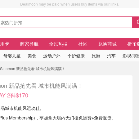
Dealmoon may be paid when users buy items via our links.
信用卡
商家导航
全民热搜
社区
兑换商城
折扣
母婴儿童
美食
运动户外
个护健康
旅游
汽车
影视/演
70 Salomon 新品抢先看 城市机能风满满！
omon 新品抢先看 城市机能风满满！
Y 2鞋$170
有 新品城市机能风运动鞋。
Plus Membership)，享加拿大境内无门槛免运费+免费退货。