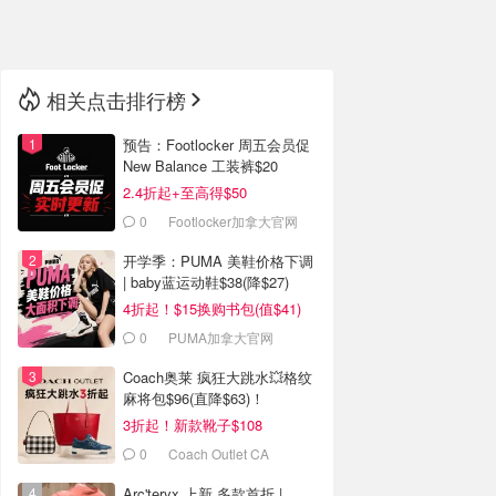
🇳🇿
新西兰
相关点击排行榜
预告：Footlocker 周五会员促
New Balance 工装裤$20
2.4折起+至高得$50
0
Footlocker加拿大官网
开学季：PUMA 美鞋价格下调
| baby蓝运动鞋$38(降$27)
4折起！$15换购书包(值$41)
0
PUMA加拿大官网
Coach奥莱 疯狂大跳水💥格纹
麻将包$96(直降$63)！
3折起！新款靴子$108
0
Coach Outlet CA
Arc'teryx 上新 多款首折 |