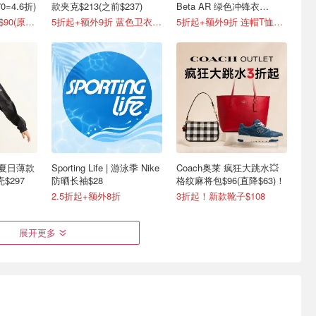
0=4.6折)
款夹克$213(之前$237)
Beta AR 绿色冲锋衣
$420(原$840)
3折起 薄荷绿夹克$90(原$150)
5折起+额外9折 蓝色卫衣$175
5折起+额外9折 连帽T恤$67
es 夏日薄款
Sporting Life | 游泳季 Nike
Coach奥莱 疯狂大跳水💥
$297
防晒长袖$28
格纹麻将包$96(直降$63)！
2.5折起+额外8折
3折起！新款靴子$108
展开更多