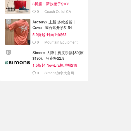
3折起！新款靴子$108
0
Coach Outlet CA
Arc'teryx 上新 多款首折 |
Covert 萤石紫开衫$154
5.9折起 封面T恤$63
0
Mountain Equipment
Company
Simons 大降 | 麂皮乐福$59(原
$190)、马克杯$2.9
1.5折起 NewEra棒球帽$19
0
Simons加拿大官网