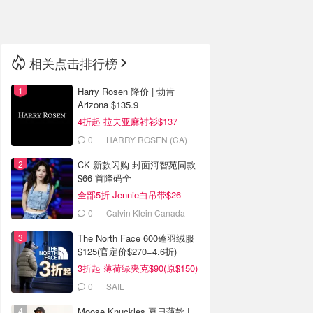
🇳🇿
新西兰
相关点击排行榜
Harry Rosen 降价 | 勃肯
Arizona $135.9
4折起 拉夫亚麻衬衫$137
0
HARRY ROSEN (CA)
CK 新款闪购 封面河智苑同款
$66 首降码全
全部5折 Jennie白吊带$26
0
Calvin Klein Canada
The North Face 600蓬羽绒服
$125(官定价$270=4.6折)
3折起 薄荷绿夹克$90(原$150)
0
SAIL
Moose Knuckles 夏日薄款 |