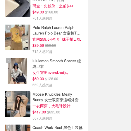
码全！史低价，之前$99
$49.00
$168.00
761人感兴趣
Polo Ralph Lauren Ralph
Lauren Polo Bear 女童棉T恤
染色 1件
官网$59.5不打折 妹子拍L/XL
$39.56
$59.50
712人感兴趣
lululemon Smooth Spacer 经
典卫衣
女生穿出oversized风
$69.00
$128.00
669人感兴趣
Moose Knuckles Mealy
Bunny 女士双面穿连帽外套
一衣两穿，大毛球设计
$417.00
$695.00
567人感兴趣
Coach Work Boot 黑色工装靴