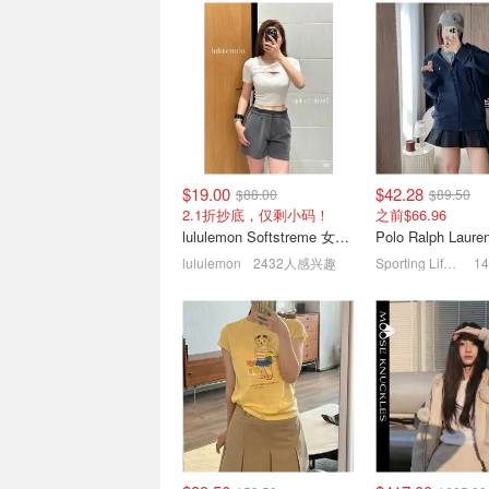
Arc'teryx 上新 多款首折 |
Moose Knuckl
Covert 萤石紫开衫$154
| 魏大勋同款夹克$
5.9折起 封面T恤$63
6折起！羽绒服低至
$19.00
$42.28
$88.00
$89.50
2.1折抄底，仅剩小码！
之前$66.96
lululemon Softstreme 女士高腰短裤 10cm
lululemon
2432人感兴趣
Sporting Life CA (CA)
Simons 大降 | 麂皮乐福
Fear of God Esse
$59(原$190)、马克杯$2.9
中🔥新款刺绣短袖
1.5折起 NewEra棒球帽$19
5折起！百款参加