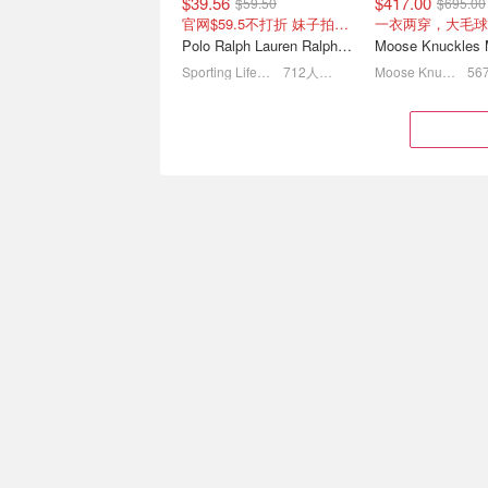
$39.56
$417.00
$59.50
$695.00
官网$59.5不打折 妹子拍L/XL
一衣两穿，大毛球
Polo Ralph Lauren Ralph Lauren Polo Bear 女童棉T恤 染色 1件
Sporting Life CA (CA)
712人感兴趣
Moose Knuckles
Kanuk 羽绒服断码清仓| 收
SSENSE 年中大
腰泡芙款$216(原$850)
Essentials 新
$63
低至3折+额外8.5折！
$299.94
$49.00
$600.00
$168.00
5折 蹲补
码全！面料更厚实
Arc'teryx Beta SL 男士夹克 黑色
Sporting Life CA (CA)
518人感兴趣
lululemon
503
SSENSE 潮牌卫衣合集 |
LOLE 折扣区上新
Essentials 压花卫衣$123
define 平替夹克仅
$115)
2折起！Skims 连帽衫$57
低至3折！