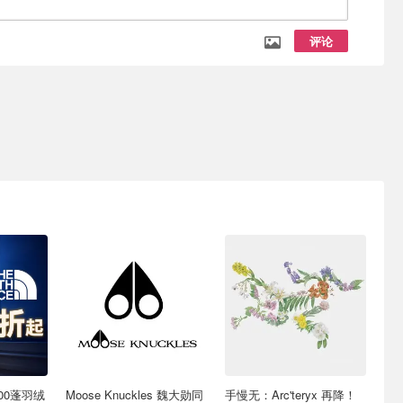
评论
 600蓬羽绒
Moose Knuckles 魏大勋同
手慢无：Arc'teryx 再降！