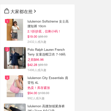
大家都在抢
lululemon Softstreme 女士高
腰短裤 10cm
2.1折抄底，仅剩小码！
$19.00
$88.00
2432人感兴趣
Polo Ralph Lauren French
Terry 女童连帽卫衣 7-16码
之前$66.96
$42.28
$89.50
1496人感兴趣
lululemon City Essentials 肩
背包 4L
热卖！库存紧张
$54.00
$108.00
992人感兴趣
lululemon 高腰加绒紧身裤
28"≈71cm 5个口袋