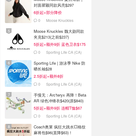
封面瞿颖同款风壳$297
6折起+部分降价
0
Moose Knuckles
Moose Knuckles 魏大勋同款
夹克$213(之前$237)
5折起+额外9折 蓝色卫衣$175
0
Sporting Life CA (CA)
Sporting Life | 游泳季 Nike 防
晒长袖$28
2.5折起+额外8折
0
Sporting Life CA (CA)
手慢无：Arc'teryx 再降！Beta
AR 绿色冲锋衣$420(原$840)
5折起+额外9折 连帽T恤$67
0
Sporting Life CA (CA)
Coach奥莱 疯狂大跳水💥格纹
麻将包$96(直降$63)！