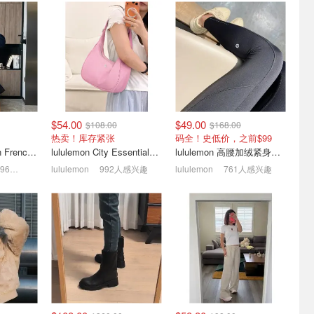
es 部分再降
Burton 夏促折扣区💥冬季
SSENSE 潮牌短袖集合 |
237
雪服$95、针织帽$17
Essentials 刺绣T恤低至
$63
$270
4折起！【ak】系列2降
1.5折起！Ganni 印花款$96
$54.00
$49.00
$108.00
$168.00
热卖！库存紧张
码全！史低价，之前$99
Polo Ralph Lauren French Terry 女童连帽卫衣 7-16码
lululemon City Essentials 肩背包 4L
lululemon 高腰加绒紧身裤 28"≈71cm 5个口袋
1496人感兴趣
lululemon
992人感兴趣
lululemon
761人感兴趣
ntials 年
今晚截止：Uniqlo优衣库
lululemon 折扣区更新 |
$63
Jennie 同款GM 平替墨镜
softstreme 短裤史低$19(原
$24.9
$88)
 码很全
限时闪促 V领纯色Tee$9.9
City Essentials 小粉包$54