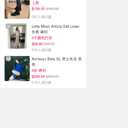
上新
$108.00
$360.00
562人感兴趣
Little Moon Aritzia Sail Linen
长裤 麻织
3个颜色打折
$58.80
$98.00
545人感兴趣
Arc'teryx Beta SL 男士夹克 黑
色
5折 蹲补
$299.94
$600.00
518人感兴趣