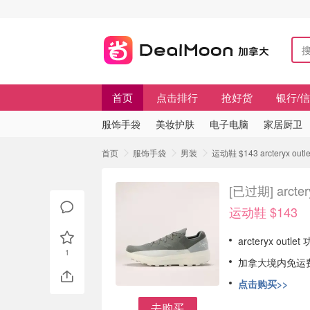
首页
点击排行
抢好货
银行/
服饰手袋
美妆护肤
电子电脑
家居厨卫
首页
服饰手袋
男装
运动鞋 $143 arcteryx 
[已过期]
arct
运动鞋 $143
arcteryx out
1
加拿大境内免运
点击购买>>
去购买