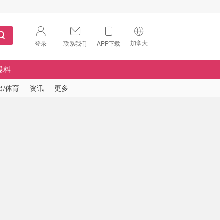
加拿大
登录
联系我们
APP下载
🇺🇸
美国
爆料
🇨🇳
中国
出/体育
资讯
更多
🇨🇦
加拿大
扫码下载 App
🇬🇧
英国
Download on the
App Store
🇩🇪
德国
Download the
Android App
🇫🇷
法国
🇮🇹
意大利
🇦🇺
澳洲