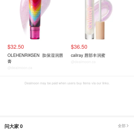
$32.50
$36.50
OLEHENRIKSEN
肽保湿润唇
caliray 唇部丰润蜜
膏
@dealmoon.ca
@dealmoon.ca
Dealmoon may be paid when users buy items via our links.
问大家
0
全部