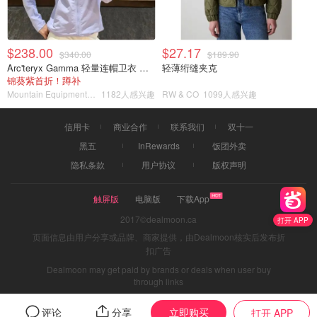
$238.00
$27.17
$340.00
$189.90
Arc'teryx Gamma 轻量连帽卫衣 女款
轻薄绗缝夹克
锦葵紫首折！蹲补
Mountain Equipment Company
1182人感兴趣
RW & CO
1099人感兴趣
信用卡
商业合作
联系我们
双十一
黑五
InRewards
饭团外卖
隐私条款
用户协议
版权声明
触屏版
电脑版
下载App
2017©dealmoon.ca
打开 APP
页面信息由用户分享或品牌、商家提供，由Dealmoon核实后发布折
扣广告
Dealmoon may get paid by brands or deals when user buy
through links
立即购买
评论
分享
打开 APP