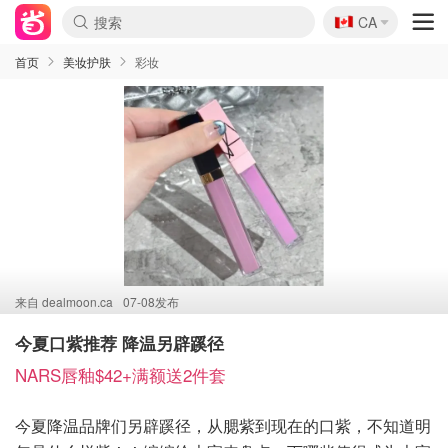
🇨🇦
CA
首页
美妆护肤
彩妆
来自
dealmoon.ca
07-08发布
今夏口紫推荐 降温另辟蹊径
NARS唇釉$42+满额送2件套
今夏降温品牌们另辟蹊径，从腮紫到现在的口紫，不知道明