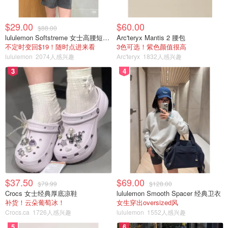
$29.00
$60.00
$88.00
lululemon Softstreme 女士高腰短裤 10cm
Arc'teryx Mantis 2 腰包
不定时变回$19！随时点进来看
3色可选！紫色颜值很高
lululemon
2074人感兴趣
Arc'teryx
1832人感兴趣
3
4
$37.50
$69.00
$79.99
$128.00
Crocs 女士经典厚底凉鞋
lululemon Smooth Spacer 经典卫衣
补货！云朵葡萄冰！
女生穿出oversized风
Crocs.ca
1726人感兴趣
lululemon
1552人感兴趣
5
6