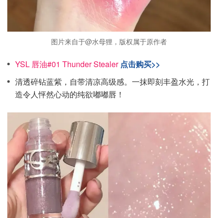
图片来自于@水母狸，版权属于原作者
YSL 唇油#01 Thunder Stealer
点击购买>>
清透碎钻蓝紫，自带清凉高级感。一抹即刻丰盈水光，打
造令人怦然心动的纯欲嘟嘟唇！