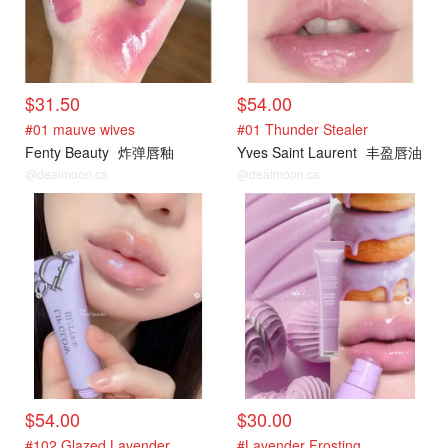
$31.50
$54.00
#01 mauve wives
#01 Thunder Stealer
Fenty Beauty
炸弹唇釉
Yves Saint Laurent
丰盈唇油
@dealmoon.ca
@dealmoon.ca
$54.00
$30.00
#102 Glazed Lavender
#Lavender Frosting