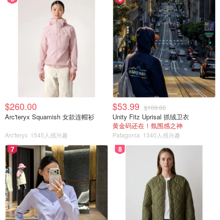
$260.00
$53.99
$109.00
Arc'teryx Squamish 女款连帽衫
Unity Fitz Uprisal 抓绒卫衣
黄金码还在！氛围感之神
Arc'teryx
1545人感兴趣
Patagonia
1340人感兴趣
7
8