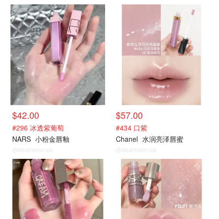
$42.00
$57.00
#296 冰透紫葡萄
#434 口紫
NARS
小粉金唇釉
Chanel
水润亮泽唇蜜
@dealmoon.ca
@dealmoon.ca