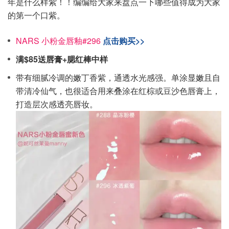
年是什么样紫！！编编给大家来盘点一下哪些值得成为大家
的第一个口紫。
NARS 小粉金唇釉#296
点击购买>>
满$85送唇膏+腮红棒中样
带有细腻冷调的嫩丁香紫，通透水光感强。单涂显嫩且自
带清冷仙气，也很适合用来叠涂在红棕或豆沙色唇膏上，
打造层次感透亮唇妆。