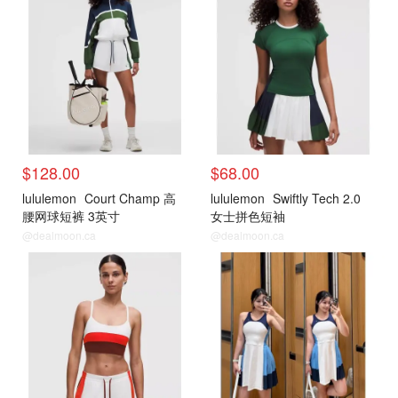
$128.00
$68.00
lululemon
Court Champ 高
lululemon
Swiftly Tech 2.0
腰网球短裤 3英寸
女士拼色短袖
@dealmoon.ca
@dealmoon.ca