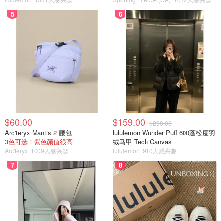
5
6
$60.00
$159.00
$298.00
Arc'teryx Mantis 2 腰包
lululemon Wunder Puff 600蓬松度羽
3色可选！紫色颜值很高
绒马甲 Tech Canvas
Arc'teryx
1009人感兴趣
lululemon
910人感兴趣
7
8