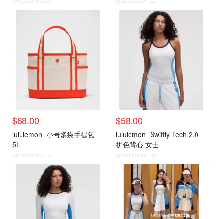
@dealmoon.ca
@dealmoon.ca
$68.00
$58.00
lululemon
小号多袋手提包
lululemon
Swiftly Tech 2.0
5L
拼色背心 女士
@dealmoon.ca
@dealmoon.ca