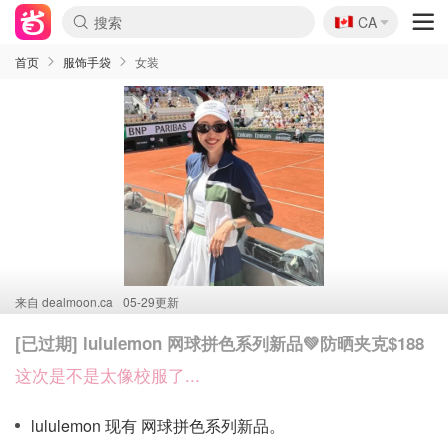
🇨🇦
CA
首页
服饰手袋
女装
来自
dealmoon.ca
05-29更新
[已过期] lululemon 网球拼色系列新品💚防晒夹克$188
这次是不是太像校服了...
lululemon 现有 网球拼色系列新品。