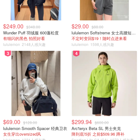
$249.00
$29.00
$348.00
$88.00
Wunder Puff 羽绒服 600蓬松度
lululemon Softstreme 女士高腰短裤 10cm
有细闪的黑色 拍照好看
不定时变回$19！随时点进来看
lululemon
2148人感兴趣
lululemon
1598人感兴趣
3
4
$69.00
$299.94
$128.00
$600.00
lululemon Smooth Spacer 经典卫衣
Arc'teryx Beta SL 男士夹克
女生穿出oversized风
降到底!5折 之前$509.96 蹲补
lululemon
1331人感兴趣
Sporting Life CA (CA)
1072人感兴趣