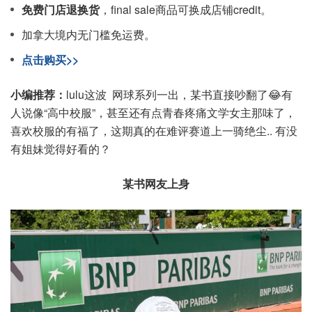
免费门店退换货
，final sale商品可换成店铺credit。
加拿大境内无门槛免运费。
点击购买>>
小编推荐：
lulu这波 网球系列一出，某书直接吵翻了😂有
人说像“高中校服”，甚至还有点青春疼痛文学女主那味了，
喜欢校服的有福了，这期真的在难评赛道上一骑绝尘.. 有没
有姐妹觉得好看的？
某书网友上身