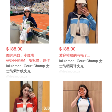
$188.00
$188.00
图片来自于小红书
爱穿校服的有福了...
@DeeenaM，版权属于原作
lululemon
Court Champ 女
者
lululemon
Court Champ 女
士防晒网球夹克
士防紫外线夹克
@dealmoon.ca
@dealmoon.ca