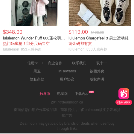
$348.00
$119.00
$198.00
lululemon Wunder Puff 600蓬松羽绒夹克
lululemon Chargefeel 3 男士运动鞋
热门码疯抢！部分尺码售空
黄金码都有货
lululemon
853人感兴趣
lululemon
833人感兴趣
信用卡
商业合作
联系我们
双十一
黑五
InRewards
饭团外卖
隐私条款
用户协议
版权声明
触屏版
电脑版
下载App
2017©dealmoon.ca
打开 APP
页面信息由用户分享或品牌、商家提供，由Dealmoon核实后发布折
扣广告
Dealmoon may get paid by brands or deals when user buy
through links