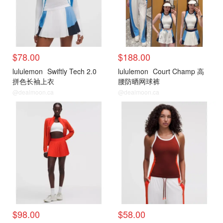
$78.00
$188.00
lululemon
Swiftly Tech 2.0
lululemon
Court Champ 高
拼色长袖上衣
腰防晒网球裤
@dealmoon.ca
@dealmoon.ca
$98.00
$58.00