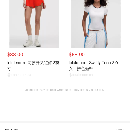
$88.00
$68.00
lululemon
高腰开叉短裤 3英
lululemon
Swiftly Tech 2.0
寸
女士拼色短袖
@dealmoon.ca
@dealmoon.ca
Dealmoon may be paid when users buy items via our links.