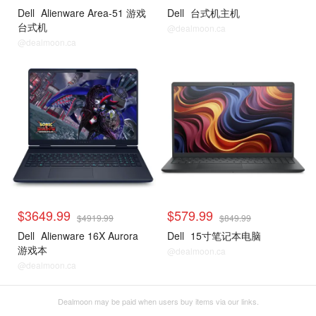
Dell
Alienware Area-51 游戏
Dell
台式机主机
台式机
@dealmoon.ca
@dealmoon.ca
$3649.99
$579.99
$4919.99
$849.99
Dell
Alienware 16X Aurora
Dell
15寸笔记本电脑
游戏本
@dealmoon.ca
@dealmoon.ca
Dealmoon may be paid when users buy items via our links.