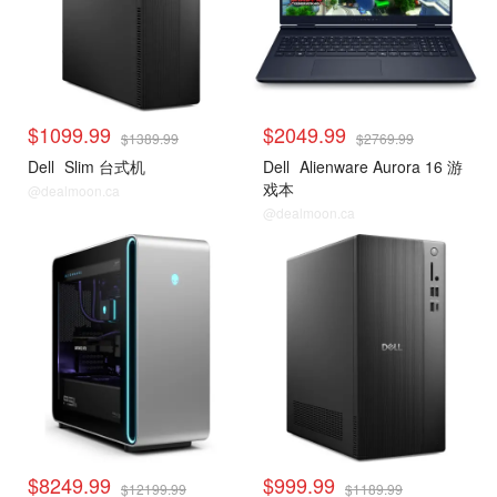
$1099.99
$2049.99
$1389.99
$2769.99
Dell
Slim 台式机
Dell
Alienware Aurora 16 游
戏本
@dealmoon.ca
@dealmoon.ca
$8249.99
$999.99
$12199.99
$1189.99