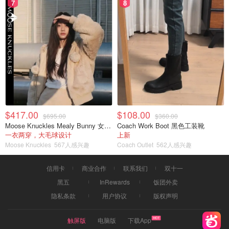
7
8
$417.00
$108.00
$695.00
$360.00
Moose Knuckles Mealy Bunny 女士双面穿连帽外套
Coach Work Boot 黑色工装靴
一衣两穿，大毛球设计
上新
Moose Knuckles
567人感兴趣
Coach Outlet
562人感兴趣
信用卡
商业合作
联系我们
双十一
黑五
InRewards
饭团外卖
隐私条款
用户协议
版权声明
触屏版
电脑版
下载App