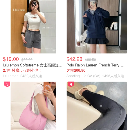
$19.00
$42.28
$88.00
$89.50
lululemon Softstreme 女士高腰短裤 10cm
Polo Ralph Lauren French Terry 女童连帽卫衣 7-16码
2.1折抄底，仅剩小码！
之前$66.96
lululemon
2432人感兴趣
Sporting Life CA (CA)
1496人感兴趣
3
4