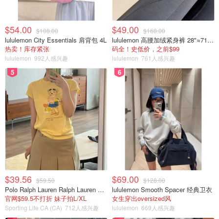
$54.00
$49.00
$108.00
$168.00
lululemon City Essentials 肩背包 4L
lululemon 高腰加绒紧身裤 28"≈71cm 5个口袋
热卖！库存紧张
码全！史低价，之前$99
lululemon
992人感兴趣
lululemon
761人感兴趣
5
6
$39.56
$69.00
$59.50
$128.00
Polo Ralph Lauren Ralph Lauren Polo Bear 女童棉T恤 染色 1件
lululemon Smooth Spacer 经典卫衣
官网$59.5不打折 妹子拍L/XL
女生穿出oversized风
Sporting Life CA (CA)
712人感兴趣
lululemon
669人感兴趣