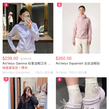
5
6
$238.00
$260.00
$340.00
Arc'teryx Gamma 轻量连帽卫衣 女款
Arc'teryx Squamish 女款连帽衫
锦葵紫首折！蹲补
Mountain Equipment Company
1563人感兴趣
Arc'teryx
1552人感兴趣
7
8