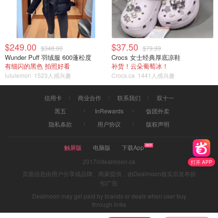
$249.00
$37.50
$348.00
$79.99
Wunder Puff 羽绒服 600蓬松度
Crocs 女士经典厚底凉鞋
有细闪的黑色 拍照好看
补货！云朵葡萄冰！
lululemon
1523人感兴趣
Crocs.ca
1441人感兴趣
信用卡
商业合作
联系我们
双十一
黑五
InRewards
饭团外卖
隐私条款
用户协议
版权声明
触屏版
电脑版
下载App
2017©dealmoon.ca
打开 APP
页面信息由用户分享或品牌、商家提供，由Dealmoon核实后发布折
扣广告
Dealmoon may get paid by brands or deals when user buy
through links