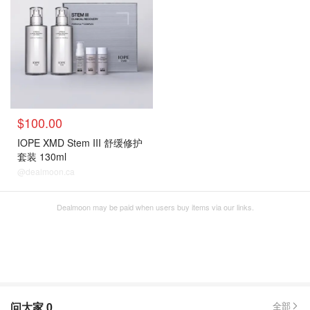
$100.00
IOPE XMD Stem III 舒缓修护
套装 130ml
@dealmoon.ca
Dealmoon may be paid when users buy items via our links.
问大家
0
全部