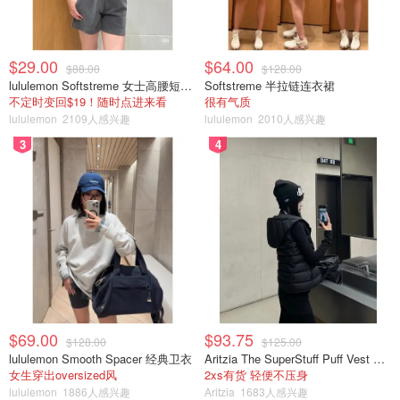
$29.00
$64.00
$88.00
$128.00
lululemon Softstreme 女士高腰短裤 10cm
Softstreme 半拉链连衣裙
不定时变回$19！随时点进来看
很有气质
lululemon
2109人感兴趣
lululemon
2010人感兴趣
3
4
$69.00
$93.75
$128.00
$125.00
lululemon Smooth Spacer 经典卫衣
Aritzia The SuperStuff Puff Vest 轻盈亮面马甲
女生穿出oversized风
2xs有货 轻便不压身
lululemon
1886人感兴趣
Aritzia
1683人感兴趣