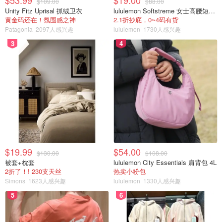
$53.99
$19.00
$109.00
$88.00
Unity Fitz Uprisal 抓绒卫衣
lululemon Softstreme 女士高腰短裤 10cm
黄金码还在！氛围感之神
2.1折抄底，0~4码有货
Patagonia
2097人感兴趣
lululemon
1730人感兴趣
3
4
$19.99
$54.00
$130.00
$108.00
被套+枕套
lululemon City Essentials 肩背包 4L
2折了！! 230支天丝
热卖小粉包
Simons
1623人感兴趣
lululemon
1330人感兴趣
5
6