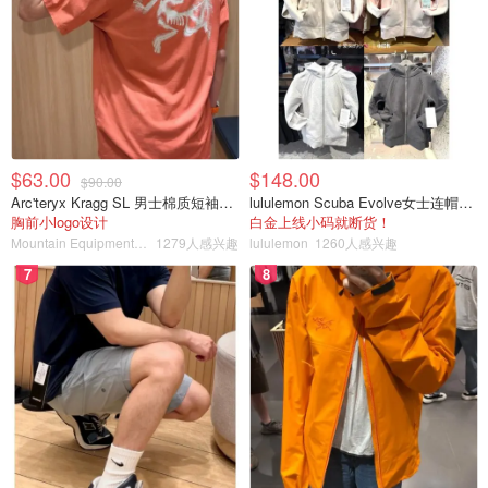
$63.00
$148.00
$90.00
Arc'teryx Kragg SL 男士棉质短袖T恤
lululemon Scuba Evolve女士连帽卫衣 全拉链
胸前小logo设计
白金上线小码就断货！
Mountain Equipment Company
1279人感兴趣
lululemon
1260人感兴趣
7
8