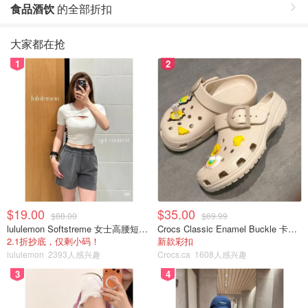
食品酒饮
的全部折扣
大家都在抢
1
2
$19.00
$35.00
$88.00
$69.99
lululemon Softstreme 女士高腰短裤 10cm
Crocs Classic Enamel Buckle 卡骆驰布扣便鞋
2.1折抄底，仅剩小码！
新款彩扣
lululemon
2393人感兴趣
Crocs.ca
1608人感兴趣
3
4