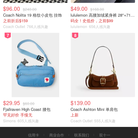
$96.00
$49.00
$240.00
$168.00
Coach Nolita 19 格纹小皮包 挂饰
lululemon 高腰加绒紧身裤 28"≈71cm 5个口袋
之前折后$159
码全！史低价，之前$99
Coach Outlet
766人感兴趣
lululemon
656人感兴趣
7
8
$29.95
$139.00
$60.00
Fjallraven High Coast 腰包
Coach Ashton Mini 单肩包
罕见好价 手慢无
上新
Simons
605人感兴趣
Coach Outlet
555人感兴趣
信用卡
商业合作
联系我们
双十一