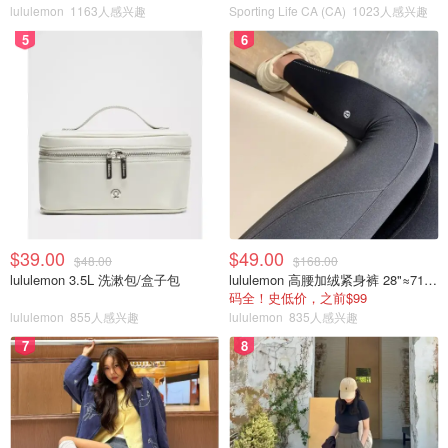
lululemon
1163人感兴趣
Sporting Life CA (CA)
1023人感兴趣
5
6
$39.00
$49.00
$48.00
$168.00
lululemon 3.5L 洗漱包/盒子包
lululemon 高腰加绒紧身裤 28"≈71cm 5个口袋
码全！史低价，之前$99
lululemon
855人感兴趣
lululemon
835人感兴趣
7
8