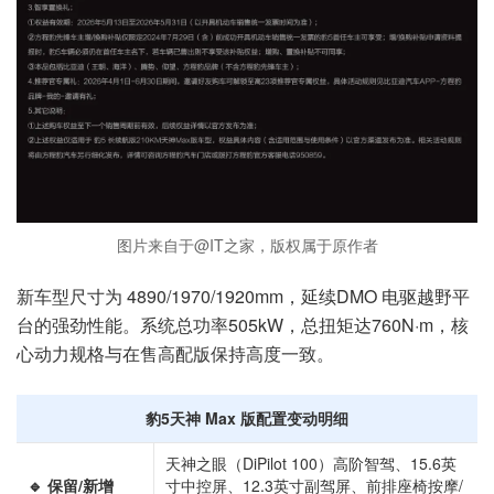
图片来自于@IT之家，版权属于原作者
新车型尺寸为 4890/1970/1920mm，延续DMO 电驱越野平
台的强劲性能。系统总功率505kW，总扭矩达760N·m，核
心动力规格与在售高配版保持高度一致。
豹5天神 Max 版配置变动明细
天神之眼（DiPilot 100）高阶智驾、15.6英
🔹 保留/新增
寸中控屏、12.3英寸副驾屏、前排座椅按摩/