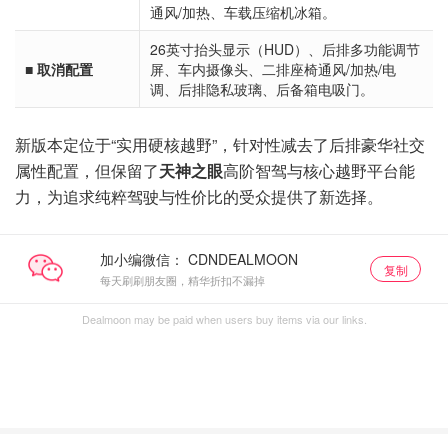
通风/加热、车载压缩机冰箱。
26英寸抬头显示（HUD）、后排多功能调节
■ 取消配置
屏、车内摄像头、二排座椅通风/加热/电
调、后排隐私玻璃、后备箱电吸门。
新版本定位于“实用硬核越野”，针对性减去了后排豪华社交
属性配置，但保留了
天神之眼
高阶智驾与核心越野平台能
力，为追求纯粹驾驶与性价比的受众提供了新选择。
加小编微信：
复制
每天刷刷朋友圈，精华折扣不漏掉
Dealmoon may be paid when users buy items via our links.