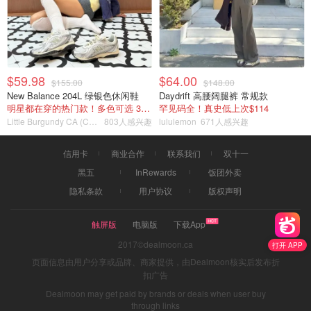
$59.98
$64.00
$155.00
$148.00
New Balance 204L 绿银色休闲鞋
Daydrift 高腰阔腿裤 常规款
明星都在穿的热门款！多色可选 3.8折
罕见码全！真史低上次$114
Little Burgundy CA (CA）
803人感兴趣
lululemon
671人感兴趣
信用卡
商业合作
联系我们
双十一
黑五
InRewards
饭团外卖
隐私条款
用户协议
版权声明
触屏版
电脑版
下载App
2017©dealmoon.ca
打开 APP
页面信息由用户分享或品牌、商家提供，由Dealmoon核实后发布折
扣广告
Dealmoon may get paid by brands or deals when user buy
through links