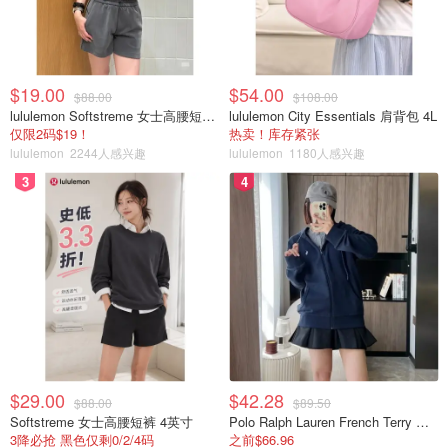
$19.00
$54.00
$88.00
$108.00
lululemon Softstreme 女士高腰短裤 10cm
lululemon City Essentials 肩背包 4L
仅限2码$19！
热卖！库存紧张
lululemon
2244人感兴趣
lululemon
1180人感兴趣
3
4
$29.00
$42.28
$88.00
$89.50
Softstreme 女士高腰短裤 4英寸
Polo Ralph Lauren French Terry 女童连帽卫衣 7-16码
3降必抢 黑色仅剩0/2/4码
之前$66.96