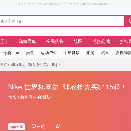
Dealmoon may be paid when users buy items via our links.
信用卡
商家导航
全民热搜
社区
兑换商城
折扣
母婴儿童
美食
运动户外
个护健康
旅游
汽车
影视/演
杯：Nike 周边 | 球衣抢先买$115起！
Nike 世界杯周边| 球衣抢先买$115起！
快来支持你喜欢的球队~
评论
1
App专享