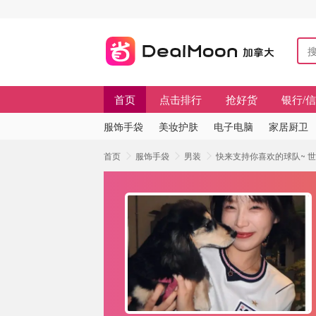
首页
点击排行
抢好货
银行/
服饰手袋
美妆护肤
电子电脑
家居厨卫
首页
服饰手袋
男装
快来支持你喜欢的球队~ 世界