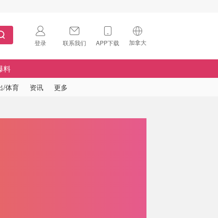
加拿大
登录
联系我们
APP下载
🇺🇸
美国
爆料
🇨🇳
中国
出/体育
资讯
更多
🇨🇦
加拿大
扫码下载 App
🇬🇧
英国
Download on the
App Store
🇩🇪
德国
Download the
Android App
🇫🇷
法国
🇮🇹
意大利
🇦🇺
澳洲