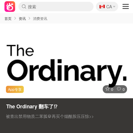
🇨🇦
CA
首页
资讯
消费资讯
0
0
The Ordinary 翻车了⁉️
被查出禁用物质二苯胍💀再买个烟酰胺压压惊>>