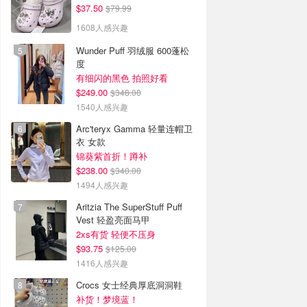
$37.50
$79.99
1608人感兴趣
Wunder Puff 羽绒服 600蓬松
度
有细闪的黑色 拍照好看
$249.00
$348.00
1540人感兴趣
Arc'teryx Gamma 轻量连帽卫
衣 女款
锦葵紫首折！蹲补
$238.00
$340.00
1494人感兴趣
Aritzia The SuperStuff Puff
Vest 轻盈亮面马甲
2xs有货 轻便不压身
$93.75
$125.00
1416人感兴趣
Crocs 女士经典厚底洞洞鞋
补货！梦境蓝！