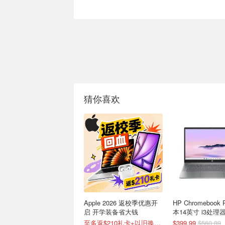
猜你喜欢
Apple 2026 返校季优惠开
HP Chromebook 
启 开学装备省大钱
本14英寸 i3处理器
存
至多返$210礼卡+以旧换新减$2290
$399.99
$560.89