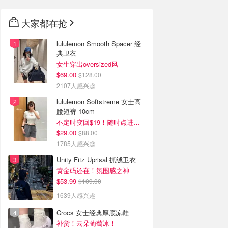
大家都在抢
lululemon Smooth Spacer 经
典卫衣
女生穿出oversized风
$69.00
$128.00
2107人感兴趣
lululemon Softstreme 女士高
腰短裤 10cm
不定时变回$19！随时点进来看
$29.00
$88.00
1785人感兴趣
Unity Fitz Uprisal 抓绒卫衣
黄金码还在！氛围感之神
$53.99
$109.00
1639人感兴趣
Crocs 女士经典厚底凉鞋
补货！云朵葡萄冰！