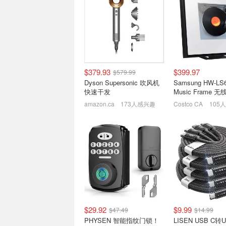
史低价：ASUS 11.6吋便携
2026 加拿大新年
笔记本 64GB 上网课必备
New Year's Sa
必买清单
$199.99
$349.00
开年大促攻略
$379.93
$399.97
$579.99
Dyson Supersonic 吹风机
Samsung HW-LS60D/ZC
快速干发
Music Frame 
amazon.ca
173人感兴趣
Costco CA
105
2026年复活节 加拿大复活
2024黑五 电脑
节假期活动攻略 | 折扣汇总
机、配件 折扣预测
AI9光速滑跪
复活节彩蛋来喽~
$29.92
$9.99
$47.49
$14.99
PHYSEN 智能指纹门锁！
LISEN USB C转