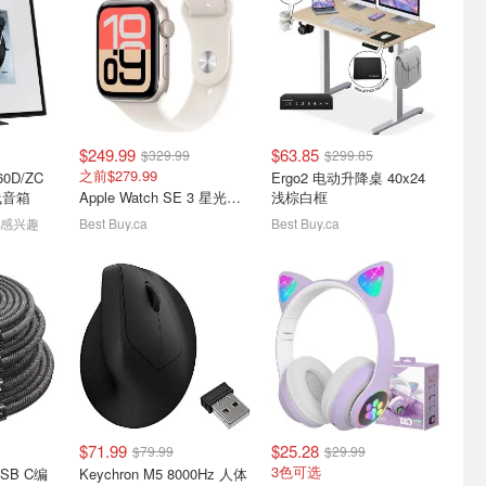
大促折扣 -
CES2024新品速递：背插
加拿大七夕情人节约会礼物
le新年大促
宇宙新篇章，三星Galaxy
攻略 - 内附餐厅活动+折扣
闪耀球型剧场
汇总
透明电视展现科技美学
七夕限定大总结
$249.99
$63.85
$329.99
$299.85
之前$279.99
Ergo2 电动升降桌 40x24
无线音箱
Apple Watch SE 3 星光铝壳 40mm
浅棕白框
人感兴趣
Best Buy.ca
Best Buy.ca
品牌机、整
加拿大留学新生必读 - 到加
加拿大亚马逊中文入口 - 退
 锐龙
必看购物生活旅游指南
货指南 | 会员福利攻略 | 近
期优惠
纯干货 多搜索 先马住 再手速
留学生活小攻略
加入PrimeDay会员享8大福利
$71.99
$25.28
$79.99
$29.99
3色可选
USB C编
Keychron M5 8000Hz 人体