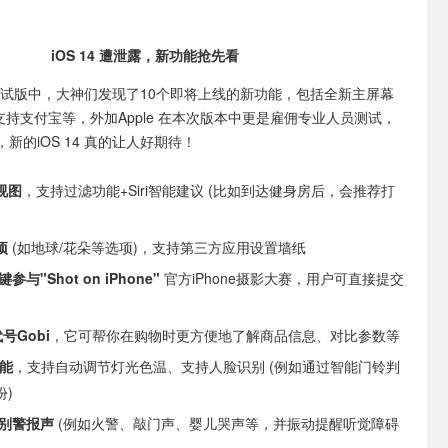
iOS 14 遭泄露，新功能抢先看
4 测试版中，大神们发现了10个即将上线的新功能，包括全新主屏幕
ay 支持支付宝等，外加Apple 在本次版本中更是雇佣专业人员测试，
新的iOS 14 真的让人好期待！
视图
，支持过滤功能+Siri智能建议 (比如到达健身房后，会推荐打
项
(如地球/花朵等选项)，支持第三方应用设置墙纸
与"Shot on iPhone"
官方iPhone摄影大赛，用户可直接提交
代号Gobi
，它可帮你在购物时更方便地了解商品信息、对比参数等
智能
，支持自动调节灯光色温、支持人脸识别 (例如通过智能门铃判
)
识别警报声
(例如火警、敲门声、婴儿哭声等，并振动提醒听觉障碍