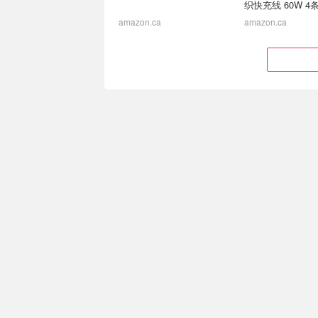
织快充线 60W 4
amazon.ca
amazon.ca
电子折扣汇总 必买推荐-
新品预告：AMD a
Lenovo联想2折起
Computex 2022 
AM5平台亮相 IP
Dell Alienware台机$1249！
LGA接口+DDR5+P
频率5Ghz+
$264.99
$110.47
$199.99
MSI B650M 零号工程 背插
Cosy Companio
主板🎁送配套海景房机箱
风机 高浓度负离
荐
Newegg.ca
amazon.ca
新品上市：新一代
CES2022 云游
MacBook Pro 14/16" 及
AMD，Intel，NV
Mac mini M2 Pro/Max核心
相
Amazon已开订！M2 Mac Mini $799起
登场