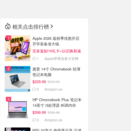
🇳🇿
新西兰
相关点击排行榜
Apple 2026 返校季优惠开启
开学装备省大钱
至多返$210礼卡+以旧换新减
$2290
1
Apple苹果加拿大官网
惠普 14寸 Chromebook 轻薄
笔记本电脑
（N4500/4GB/64GB）
$229.99
$319.95
0
Amazon.ca
HP Chromebook Plus 笔记本
14英寸 i3处理器 8GB内存
$399.99
$560.89
0
Amazon.ca
MSI 34英寸 曲面显示器 沉浸