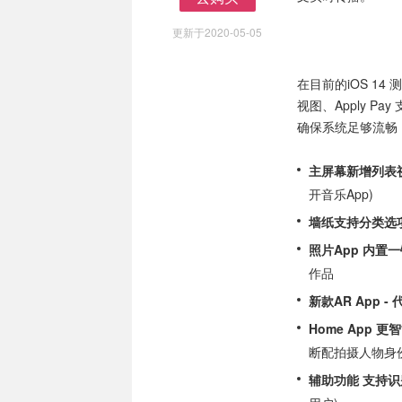
去购买
更新于2020-05-05
在目前的iOS 1
视图、Apply P
确保系统足够流畅，
主屏幕新增列表
开音乐App)
墙纸支持分类选
照片App 内置一键参
作品
新款AR App - 
Home App 更
断配拍摄人物身份
辅助功能 支持