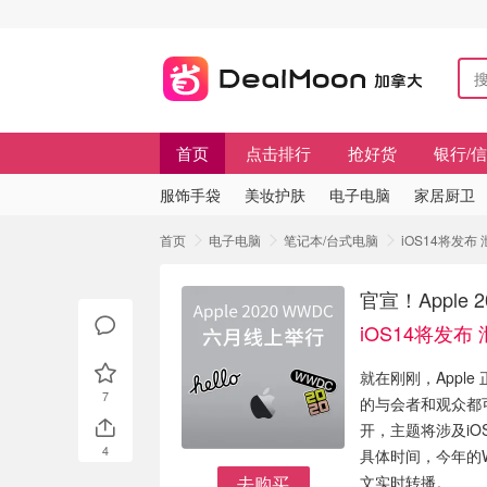
首页
点击排行
抢好货
银行/
服饰手袋
美妆护肤
电子电脑
家居厨卫
首页
电子电脑
笔记本/台式电脑
iOS14将发布
官宣！Apple
iOS14将发
就在刚刚，Appl
7
的与会者和观众都
开，主题将涉及iOS、
4
具体时间，今年的
去购买
文实时转播。