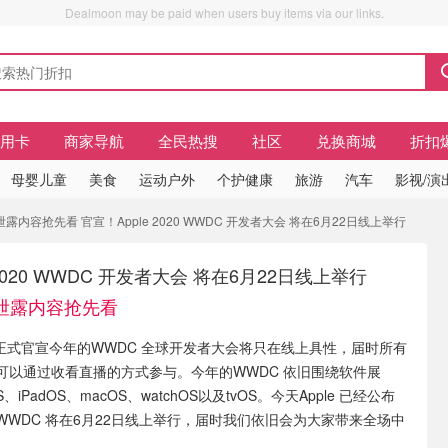
Dealmoon may be paid when users buy items via our links.
信用卡
商家导航
全民热搜
社区
兑换商城
折扣
母婴儿童
美食
运动户外
个护健康
旅游
汽车
影视/演
 泄露内容抢先看 官宣！Apple 2020 WWDC 开发者大会 将在6月22日线上举行
 2020 WWDC 开发者大会 将在6月22日线上举行
布 泄露内容抢先看
e 正式官宣今年的WWDC 全球开发者大会将只在线上具性，届时所有
可以通过收看直播的方式参与。今年的WWDC 依旧围绕软件展
iPadOS、macOS、watchOS以及tvOS。今天Apple 已经公布
WWDC 将在6月22日线上举行，届时我们依旧会为大家带来全场中