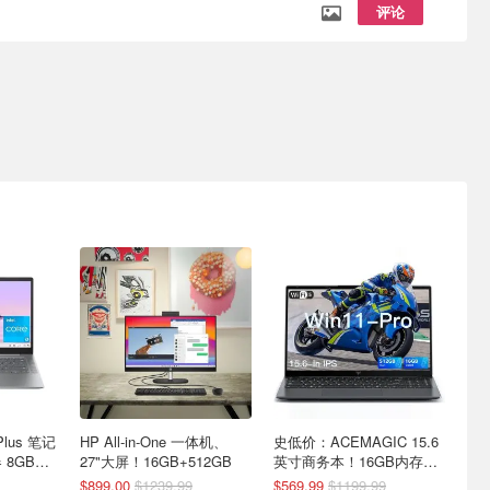
评论
Plus 笔记
HP All-in-One 一体机、
史低价：ACEMAGIC 15.6
 8GB内
27"大屏！16GB+512GB
英寸商务本！16GB内存
+512GB SSD
$899.00
$1239.99
$569.99
$1199.99