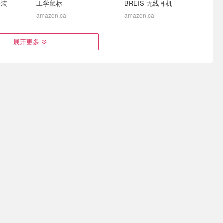
条装
工学鼠标
BREIS 无线耳机
amazon.ca
amazon.ca
t
CES2022 云游记 第三日：
2021年Apple 暑季学生优惠
展开更多
Zen4、
PC厂商全军出击 2K 240Hz
回顾| 买电脑，平板超高省
C提升15%
游戏可期
$500
CIe5.0
X14, 幻14, Blade14全都要
送AirPods, 可升级为AirPods Pro
$38.22
$16.16
$69.99
$27.99
ns 速干吹
Slopehill 专业负离子吹风机
Kullsinss 16英寸植物生长
子护发推
灯 180灯珠 全光谱
amazon.ca
amazon.ca
记 第一天：
联想正式开抢！ X1C9 史低
Razer 雷蛇 粉晶外设家族
IDIA齐亮
$1329 鼠标$5.99！
提升居家幸福感
Zen3+, 12代, 3090Ti都来啦
Legion 5i Pro 3060 $2159（指导价$2699）
没了你 赢了游戏又如何