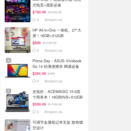
式电竞+观影必备
$799.99
$1049.99
0
Amazon.ca
HP All-in-One 一体机、27"大
屏！16GB+512GB
$899
$1239.99
0
Amazon.ca
Prime Day：ASUS Vivobook
Go 14 轻薄便携本 网课必备
$284.98
$499
0
Amazon.ca
史低价：ACEMAGIC 15.6英
寸商务本！16GB内存+512GB
SSD
$569.99
$1199.99
0
Amazon.ca
可调节金属笔记本支架 散热镂
空设计