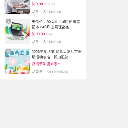
$19.98
$29.99
0
Amazon.ca
史低价：ASUS 11.6吋便携笔
记本 64GB 上网课必备
$199.99
$349
0
Amazon.ca
2026年复活节 加拿大复活节假
期活动攻略 | 折扣汇总
复活节彩蛋来喽~
249
dealmoon.ca