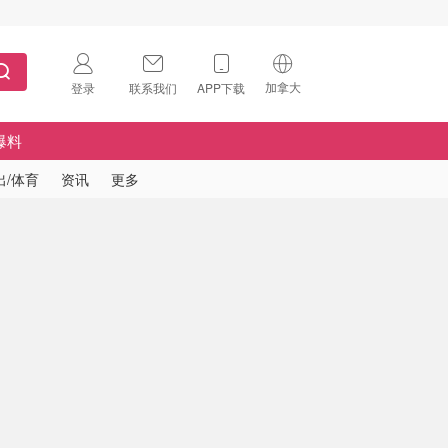
加拿大
登录
联系我们
APP下载
🇺🇸
美国
爆料
🇨🇳
中国
出/体育
资讯
更多
🇨🇦
加拿大
扫码下载 App
🇬🇧
英国
Download on the
App Store
🇩🇪
德国
Download the
Android App
🇫🇷
法国
🇮🇹
意大利
🇦🇺
澳洲