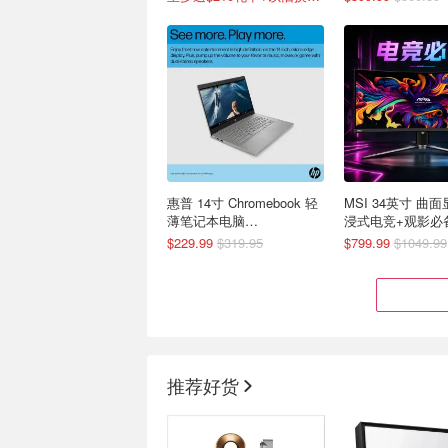
惠普 14寸 Chromebook 轻
MSI 34英寸 曲
薄笔记本电脑
浸式电竞+观影必
（N4500/4GB/64GB）
$229.99
$319.95
$799.99
$1049.99
推荐好货