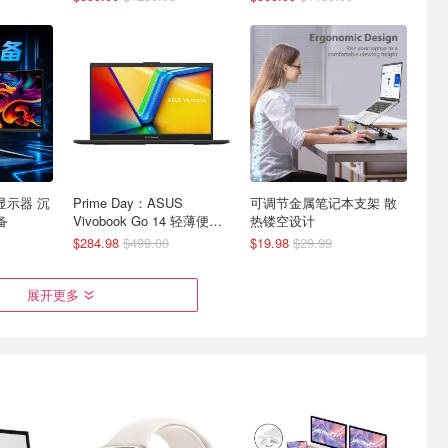
面显示器 沉
Prime Day：ASUS
可调节金属笔记本支架 散
备
Vivobook Go 14 轻薄便携
热镂空设计
本 网课必备
$284.98
$499.00
$19.98
$29.99
展开更多