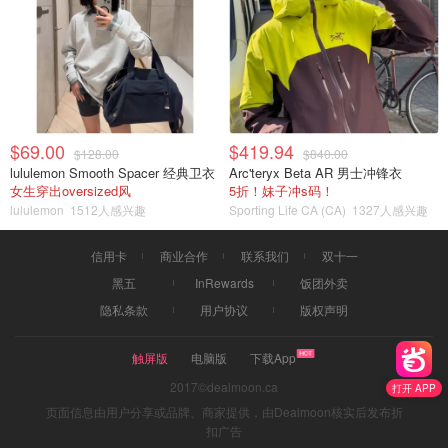
$69.00
$419.94
$128.00
$840.00
lululemon Smooth Spacer 经典卫衣
Arc'teryx Beta AR 男士冲锋衣
女生穿出oversized风
5折！妹子冲s码！
lululemon
1512人感兴趣
Sporting Life CA (CA)
1327人感兴趣
信用卡
商业合作
联系我们
双十一
黑五
InRewards
饭团外卖
隐私条款
用户协议
版权声明
触屏版
电脑版
下载App
2017©dealmoon.ca
打开 APP
页面信息由用户分享或品牌、商家提供，由Dealmoon核实后发布折
扣广告