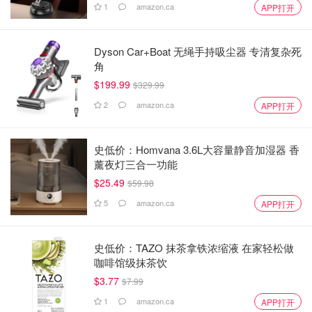
1
amazon.ca
APP打开
Dyson Car+Boat 无绳手持吸尘器 专清复杂死
角
$199.99
$329.99
2
amazon.ca
APP打开
史低价：Homvana 3.6L大容量静音加湿器 香
薰夜灯三合一功能
$25.49
$59.98
5
amazon.ca
APP打开
史低价：TAZO 抹茶拿铁浓缩液 在家轻松做
咖啡馆级抹茶饮
$3.77
$7.99
1
amazon.ca
APP打开