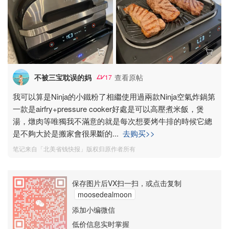
不被三宝耽误的妈
查看原帖
17
我可以算是Ninja的小鐵粉了相繼使用過兩款Ninja空氣炸鍋第
一款是airfry+pressure cooker好處是可以高壓煮米飯，煲
湯，燉肉等唯獨我不滿意的就是每次想要烤牛排的時候它總
是不夠大於是搬家會很果斷的
...
去购买>>
笔记来自「北美省钱快报」版权归原作者所有
保存图片后VX扫一扫，或点击复制
moosedealmoon
添加小编微信
低价信息实时掌握