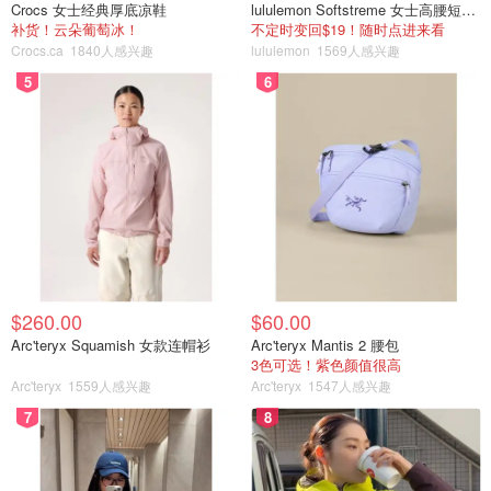
Crocs 女士经典厚底凉鞋
lululemon Softstreme 女士高腰短裤 10cm
补货！云朵葡萄冰！
不定时变回$19！随时点进来看
Crocs.ca
1840人感兴趣
lululemon
1569人感兴趣
5
6
$260.00
$60.00
Arc'teryx Squamish 女款连帽衫
Arc'teryx Mantis 2 腰包
3色可选！紫色颜值很高
Arc'teryx
1559人感兴趣
Arc'teryx
1547人感兴趣
7
8