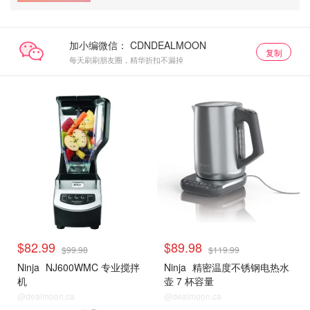
加小编微信：
复制
每天刷刷朋友圈，精华折扣不漏掉
$82.99
$89.98
$99.98
$119.99
Ninja
NJ600WMC 专业搅拌
Ninja
精密温度不锈钢电热水
机
壶 7 杯容量
@dealmoon.ca
@dealmoon.ca