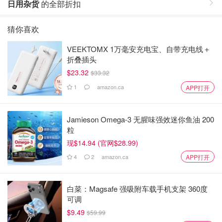
日用杂货
的全部折扣
猜你喜欢
VEEKTOMX 1万毫安充电宝、自带充电线＋
折叠插头
$23.32
$33.32
1
amazon.ca
APP打开
Jamieson Omega-3 无腥味强效迷你鱼油 200
粒
现$14.94 (官网$28.99)
4
2
amazon.ca
APP打开
白菜：Magsafe 强吸附车载手机支架 360度
可调
$9.49
$59.99