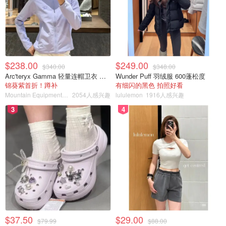
$238.00
$249.00
$340.00
$348.00
Arc'teryx Gamma 轻量连帽卫衣 女款
Wunder Puff 羽绒服 600蓬松度
锦葵紫首折！蹲补
有细闪的黑色 拍照好看
Mountain Equipment Company
2054人感兴趣
lululemon
1916人感兴趣
3
4
$37.50
$29.00
$79.99
$88.00