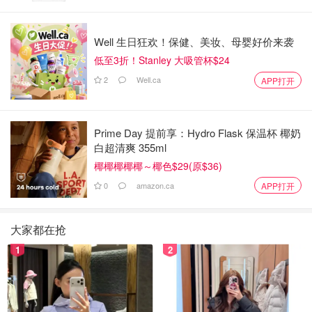
Well 生日狂欢！保健、美妆、母婴好价来袭
低至3折！Stanley 大吸管杯$24
2
Well.ca
APP打开
Prime Day 提前享：Hydro Flask 保温杯 椰奶
白超清爽 355ml
椰椰椰椰椰～椰色$29(原$36)
0
amazon.ca
APP打开
大家都在抢
1
2